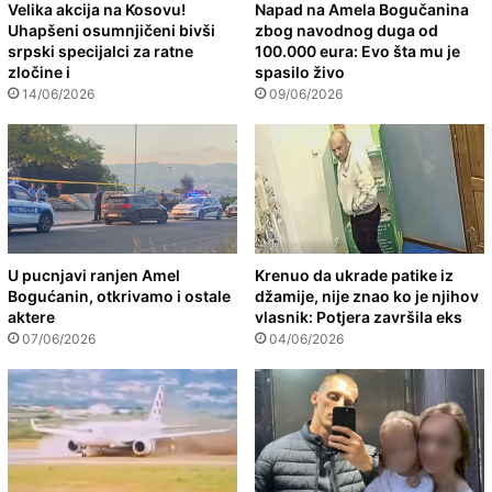
Velika akcija na Kosovu!
Napad na Amela Bogučanina
Uhapšeni osumnjičeni bivši
zbog navodnog duga od
srpski specijalci za ratne
100.000 eura: Evo šta mu je
zločine i
spasilo živo
14/06/2026
09/06/2026
U pucnjavi ranjen Amel
Krenuo da ukrade patike iz
Bogućanin, otkrivamo i ostale
džamije, nije znao ko je njihov
aktere
vlasnik: Potjera završila eks
07/06/2026
04/06/2026