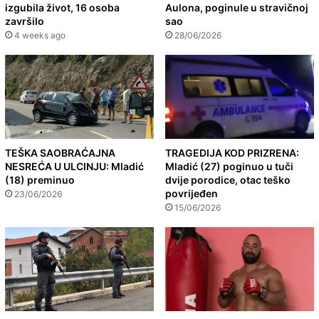
izgubila život, 16 osoba
Aulona, poginule u stravičnoj
završilo
sao
4 weeks ago
28/06/2026
TEŠKA SAOBRAĆAJNA
TRAGEDIJA KOD PRIZRENA:
NESREĆA U ULCINJU: Mladić
Mladić (27) poginuo u tuči
(18) preminuo
dvije porodice, otac teško
povrijeđen
23/06/2026
15/06/2026