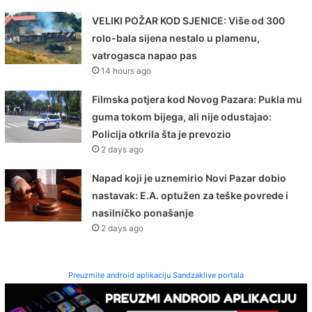
VELIKI POŽAR KOD SJENICE: Više od 300
rolo-bala sijena nestalo u plamenu,
vatrogasca napao pas
14 hours ago
Filmska potjera kod Novog Pazara: Pukla mu
guma tokom bijega, ali nije odustajao:
Policija otkrila šta je prevozio
2 days ago
Napad koji je uznemirio Novi Pazar dobio
nastavak: E.A. optužen za teške povrede i
nasilničko ponašanje
2 days ago
Preuzmite android aplikaciju Sandzaklive portala