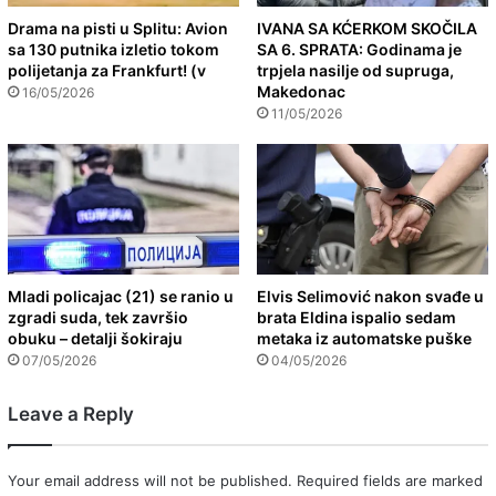
Drama na pisti u Splitu: Avion
IVANA SA KĆERKOM SKOČILA
sa 130 putnika izletio tokom
SA 6. SPRATA: Godinama je
polijetanja za Frankfurt! (v
trpjela nasilje od supruga,
Makedonac
16/05/2026
11/05/2026
Mladi policajac (21) se ranio u
Elvis Selimović nakon svađe u
zgradi suda, tek završio
brata Eldina ispalio sedam
obuku – detalji šokiraju
metaka iz automatske puške
07/05/2026
04/05/2026
Leave a Reply
Your email address will not be published.
Required fields are marked