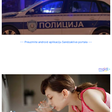
--- Preuzmite android aplikaciju Sandzaklive portala ---