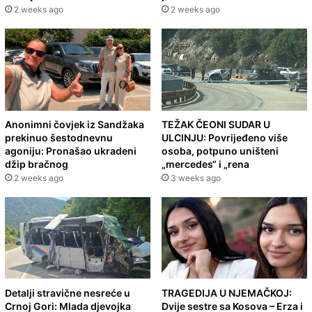
2 weeks ago
2 weeks ago
Anonimni čovjek iz Sandžaka
TEŽAK ČEONI SUDAR U
prekinuo šestodnevnu
ULCINJU: Povrijeđeno više
agoniju: Pronašao ukradeni
osoba, potpuno uništeni
džip bračnog
„mercedes“ i „rena
2 weeks ago
3 weeks ago
Detalji stravične nesreće u
TRAGEDIJA U NJEMAČKOJ:
Crnoj Gori: Mlada djevojka
Dvije sestre sa Kosova – Erza i