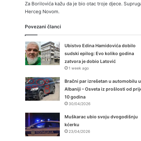
Za Borilovića kažu da je bio otac troje djece. Supru
Herceg Novom.
Povezani članci
Ubistvo Edina Hamidovića dobilo
sudski epilog: Evo koliko godina
zatvora je dobio Latović
1 week ago
Bračni par izrešetan u automobilu u
Albaniji – Osveta iz prošlosti od prij
10 godina
30/04/2026
Muškarac ubio svoju dvogodišnju
kćerku
23/04/2026