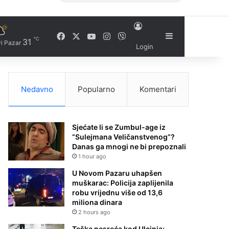
Facebook
X
YouTube
Instagram
Viber
Sidebar
℃
31
i Pazar
Login
Nedavno
Popularno
Komentari
Sjećate li se Zumbul-age iz
“Sulejmana Veličanstvenog”?
Danas ga mnogi ne bi prepoznali
1 hour ago
U Novom Pazaru uhapšen
muškarac: Policija zaplijenila
robu vrijednu više od 13,6
miliona dinara
2 hours ago
Teška nesreća kod Ulcinja: