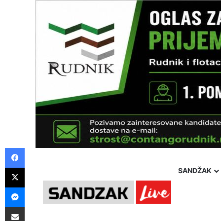
Facebook
X
SANDŽAK
Messenger
Pošalji preko E-Maila