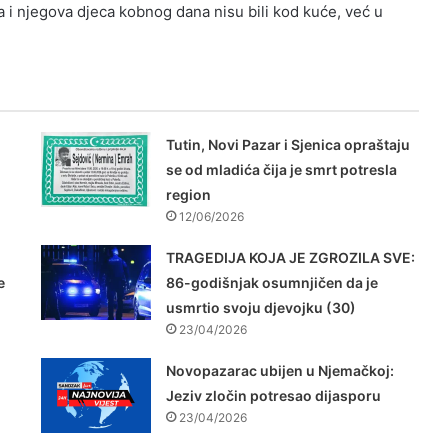
ga i njegova djeca kobnog dana nisu bili kod kuće, već u
Tutin, Novi Pazar i Sjenica opraštaju
se od mladića čija je smrt potresla
region
12/06/2026
TRAGEDIJA KOJA JE ZGROZILA SVE:
e
86-godišnjak osumnjičen da je
usmrtio svoju djevojku (30)
23/04/2026
Novopazarac ubijen u Njemačkoj:
Jeziv zločin potresao dijasporu
23/04/2026