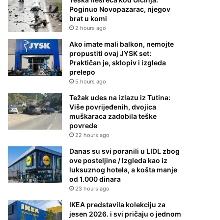
Poginuo Novopazarac, njegov
brat u komi
2 hours ago
Ako imate mali balkon, nemojte
propustiti ovaj JYSK set:
Praktičan je, sklopiv i izgleda
prelepo
5 hours ago
Težak udes na izlazu iz Tutina:
Više povrijeđenih, dvojica
muškaraca zadobila teške
povrede
22 hours ago
Danas su svi poranili u LIDL zbog
ove posteljine / Izgleda kao iz
luksuznog hotela, a košta manje
od 1.000 dinara
23 hours ago
IKEA predstavila kolekciju za
jesen 2026. i svi pričaju o jednom