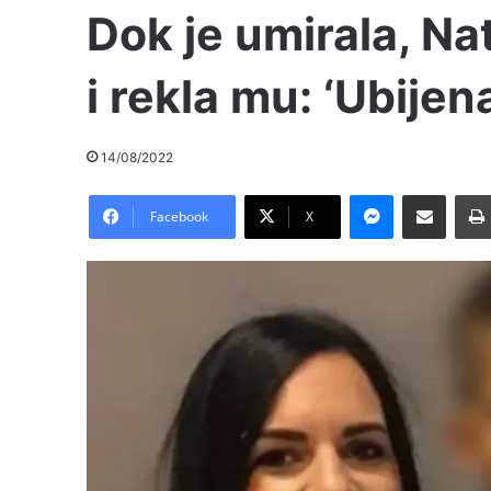
Dok je umirala, Na
i rekla mu: ‘Ubije
14/08/2022
Messenger
Pošalji preko E-Maila
Facebook
X