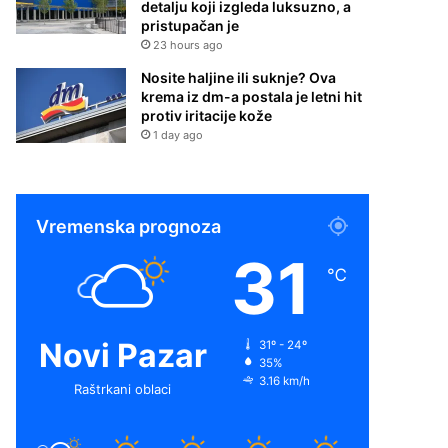
detalju koji izgleda luksuzno, a
pristupačan je
23 hours ago
Nosite haljine ili suknje? Ova
krema iz dm-a postala je letni hit
protiv iritacije kože
1 day ago
Vremenska prognoza
31
℃
Novi Pazar
31º - 24º
35%
3.16 km/h
Raštrkani oblaci