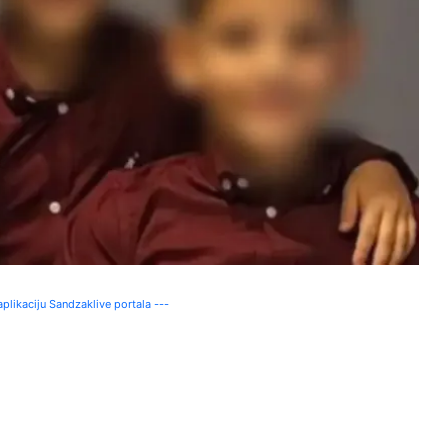
plikaciju Sandzaklive portala ---