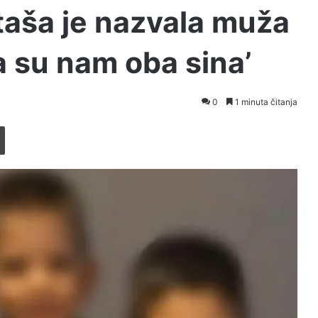
taša je nazvala muža
na su nam oba sina’
0
1 minuta čitanja
Printaj