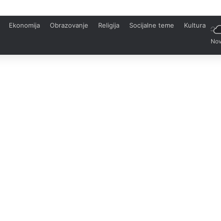
Ekonomija
Obrazovanje
Religija
Socijalne teme
Kultura
Nov