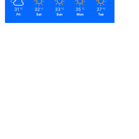
31
32
33
35
37
℃
℃
℃
℃
℃
Fri
Sat
Sun
Mon
Tue