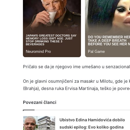
Pričalo se da je njegovo ime umešano u senzacionaln
On je glavni osumnjičeni za masakr u Milotu, gde je K
(Brahja), desna ruka Ervisa Martinaja, teško je povr
Povezani članci
Ubistvo Edina Hamidovića dobilo
sudski epilog: Evo koliko godina