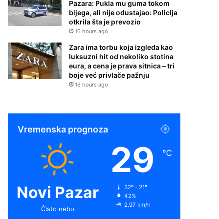
Pazara: Pukla mu guma tokom
bijega, ali nije odustajao: Policija
otkrila šta je prevozio
16 hours ago
Zara ima torbu koja izgleda kao
luksuzni hit od nekoliko stotina
eura, a cena je prava sitnica – tri
boje već privlače pažnju
16 hours ago
Vremenska prognoza
29
℃
Novi Pazar
32º - 21º
42%
2.97 km/h
Čisto nebo