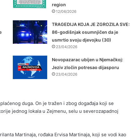
region
12/06/2026
TRAGEDIJA KOJA JE ZGROZILA SVE:
e
86-godišnjak osumnjičen da je
usmrtio svoju djevojku (30)
23/04/2026
Novopazarac ubijen u Njemačkoj:
Jeziv zločin potresao dijasporu
23/04/2026
eplaćenog duga. On je tražen i zbog događaja koji se
torije jednog lokala u Zejmenu, selu u severozapadnoj
ilanta Martinaja, rođaka Ervisa Martinaja, koji se vodi kao