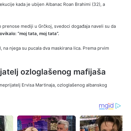
zekucije kada je ubijen Albanac Roan Brahimi (32), a
o prenose mediji u Grčkoj, svedoci događaja naveli su da
ovikalo: “moj tata, moj tata”.
, na njega su pucala dva maskirana lica. Prema prvim
ijatelj ozloglašenog mafijaša
 neprijatelj Ervisa Martinaja, ozloglašenog albanskog