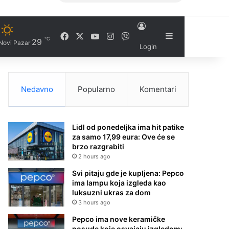
Facebook
X
YouTube
Instagram
Viber
Sidebar
℃
29
Novi Pazar
Login
Nedavno
Popularno
Komentari
Lidl od ponedeljka ima hit patike
za samo 17,99 eura: Ove će se
brzo razgrabiti
2 hours ago
Svi pitaju gde je kupljena: Pepco
ima lampu koja izgleda kao
luksuzni ukras za dom
3 hours ago
Pepco ima nove keramičke
posude koje osvajaju izgledom: