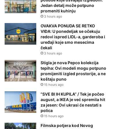
Jedan detalj može potpuno
promeniti kuhinju
3 hours ago
OVAKVA PONUDA SE RETKO
VIĐA: U ponedeljak se očekuju
redovi ispred LIDL-a, garderoba i
uređaji koje smo mesecima
čekali
3 hours ago
Stigla je nova Pepco kolekcija
tepiha: Ovi modeli mogu potpuno
promijeniti izgled prostorije, a ne
koštaju puno
15 hours ago
”SVE BI IH KUPILA” / Tek je počeo
august, a IKEA je već spremila hit
za jesen: Ovi ukrasi će nestati s
polica
15 hours ago
Filmska potjera kod Novog