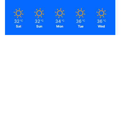
32
32
34
36
36
℃
℃
℃
℃
℃
Sat
Sun
Mon
Tue
Wed