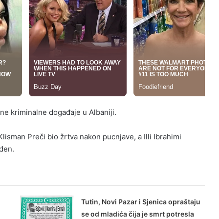
e kriminalne događaje u Albaniji.
lisman Preči bio žrtva nakon pucnjave, a Illi Ibrahimi
eđen.
Tutin, Novi Pazar i Sjenica opraštaju
se od mladića čija je smrt potresla