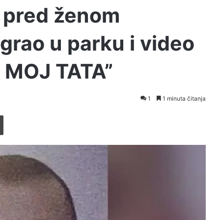
n pred ženom
igrao u parku i video
, MOJ TATA”
1
1 minuta čitanja
Printaj