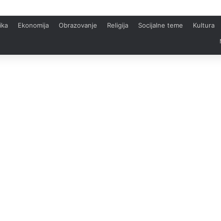
ika
Ekonomija
Obrazovanje
Religija
Socijalne teme
Kultura