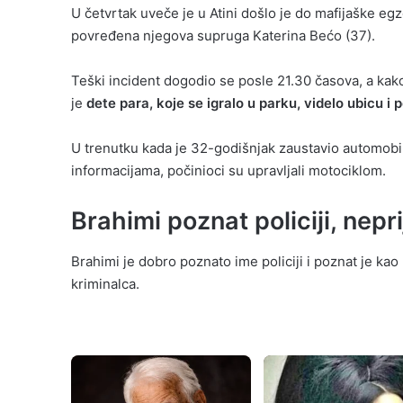
U četvrtak uveče je u Atini došlo je do mafijaške eg
povređena njegova supruga Katerina Bećo (37).
Teški incident dogodio se posle 21.30 časova, a kak
je
dete para, koje se igralo u parku, videlo ubicu i p
U trenutku kada je 32-godišnjak zaustavio automobil
informacijama, počinioci su upravljali motociklom.
Brahimi poznat policiji, nepr
Brahimi je dobro poznato ime policiji i poznat je kao
kriminalca.