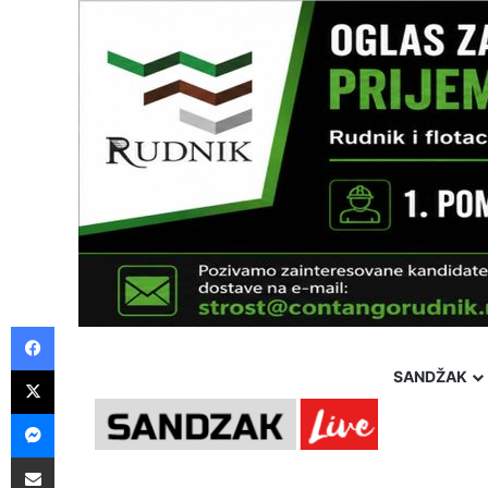
Facebook
X
SANDŽAK
Messenger
Pošalji preko E-Maila