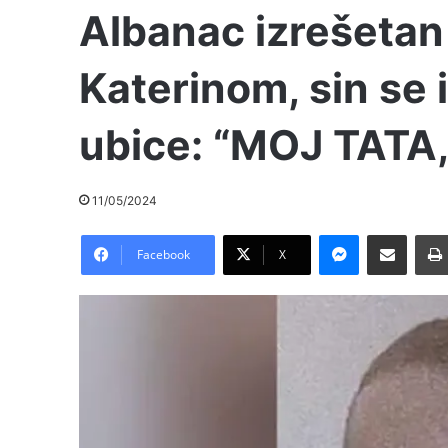
Albanac izrešeta
Katerinom, sin se 
ubice: “MOJ TATA
11/05/2024
Messenger
Pošalji preko E-Maila
Facebook
X