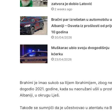
zatvora je dobio Latović
2 weeks ago
Bračni par izrešetan u automobilu u
Albaniji – Osveta iz prošlosti od prij
10 godina
30/04/2026
Muškarac ubio svoju dvogodišnju
kćerku
23/04/2026
Brahimi je imao sukob sa Ilijem Ibrahimijem, zbog n
dogodio 2021. godine, kada su naoružani ušli u pros
Albaniji, u okrugu Lješ.
Takođe se sumnjiči da je učestvovao u atentatu na Br