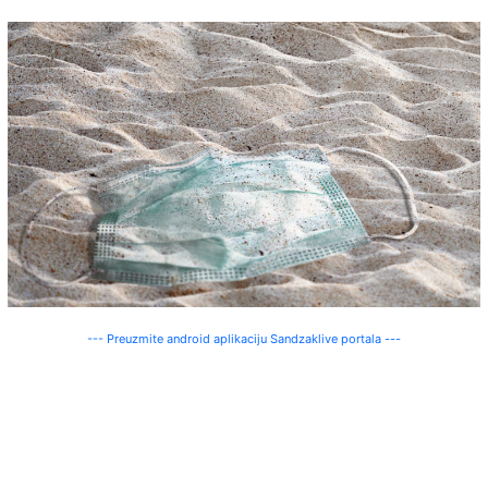
--- Preuzmite android aplikaciju Sandzaklive portala ---