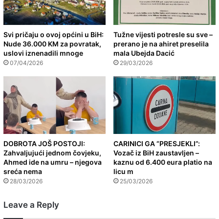
Svi pričaju o ovoj općini u BiH:
Tužne vijesti potresle su sve –
Nude 36.000 KM za povratak,
prerano je na ahiret preselila
uslovi iznenadili mnoge
mala Ubejda Dacić
07/04/2026
29/03/2026
DOBROTA JOŠ POSTOJI:
CARINICI GA “PRESJEKLI”:
Zahvaljujući jednom čovjeku,
Vozač iz BiH zaustavljen –
Ahmed ide na umru – njegova
kaznu od 6.400 eura platio na
sreća nema
licu m
28/03/2026
25/03/2026
Leave a Reply