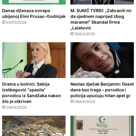
Danas dženaza svirepo
M. SUKIĆ TVRDI: „Zabranili mi
ubijenoj Elmi Prusac-Godinjak
da sjednem naprijed zbog
marame!“ Skandal firme
05/05/2026
„Lalatović
26/04/2026
Drama u bolnici: Sebija
Nestao dječak Benjamin: Deset
Izetbegović “spasila”
dana bez traga – porodica i
porodicu iz Sandžaka nakon
policija upućuju hitan apel gr
što je otkriven
08/04/2026
25/04/2026