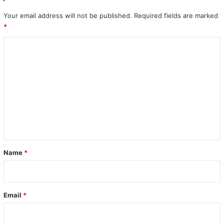
Your email address will not be published.
Required fields are marked
*
C
o
m
m
e
n
t
*
Name
*
Email
*