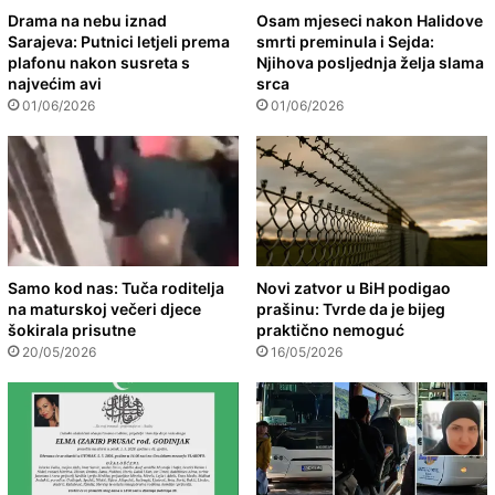
Drama na nebu iznad
Osam mjeseci nakon Halidove
Sarajeva: Putnici letjeli prema
smrti preminula i Sejda:
plafonu nakon susreta s
Njihova posljednja želja slama
najvećim avi
srca
01/06/2026
01/06/2026
Samo kod nas: Tuča roditelja
Novi zatvor u BiH podigao
na maturskoj večeri djece
prašinu: Tvrde da je bijeg
šokirala prisutne
praktično nemoguć
20/05/2026
16/05/2026