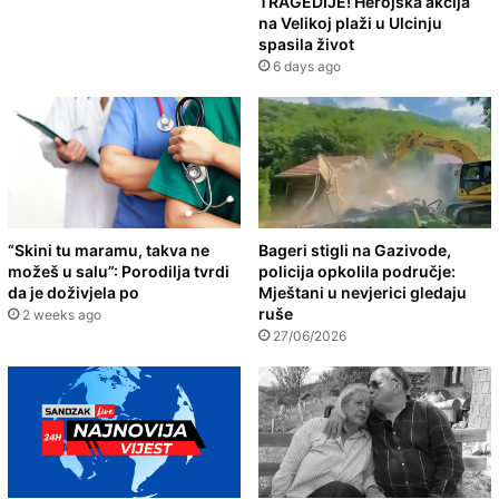
TRAGEDIJE! Herojska akcija
na Velikoj plaži u Ulcinju
spasila život
6 days ago
“Skini tu maramu, takva ne
Bageri stigli na Gazivode,
možeš u salu”: Porodilja tvrdi
policija opkolila područje:
da je doživjela po
Mještani u nevjerici gledaju
ruše
2 weeks ago
27/06/2026