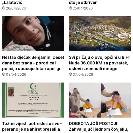
„Lalatović
što je otkriven
26/04/2026
25/04/2026
Nestao dječak Benjamin: Deset
Svi pričaju o ovoj općini u BiH:
dana bez traga – porodica i
Nude 36.000 KM za povratak,
policija upućuju hitan apel gr
uslovi iznenadili mnoge
08/04/2026
07/04/2026
Tužne vijesti potresle su sve –
DOBROTA JOŠ POSTOJI:
prerano je na ahiret preselila
Zahvaljujući jednom čovjeku,