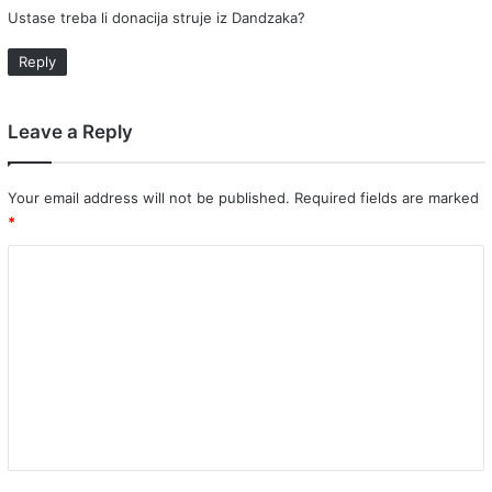
Ustase treba li donacija struje iz Dandzaka?
s
:
Reply
Leave a Reply
Your email address will not be published.
Required fields are marked
*
C
o
m
m
e
n
t
*