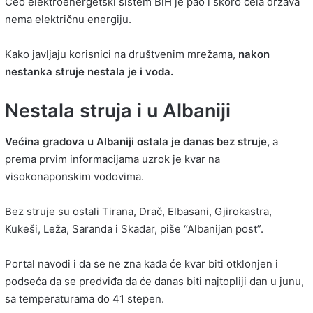
Ceo elektroenergetski sistem BiH je pao i skoro cela država
nema električnu energiju.
Kako javljaju korisnici na društvenim mrežama,
nakon
nestanka struje nestala je i voda.
Nestala struja i u Albaniji
Većina gradova u Albaniji ostala je danas bez struje,
a
prema prvim informacijama uzrok je kvar na
visokonaponskim vodovima.
Bez struje su ostali Tirana, Drač, Elbasani, Gjirokastra,
Kukeši, Leža, Saranda i Skadar, piše “Albanijan post”.
Portal navodi i da se ne zna kada će kvar biti otklonjen i
podseća da se predviđa da će danas biti najtopliji dan u junu,
sa temperaturama do 41 stepen.