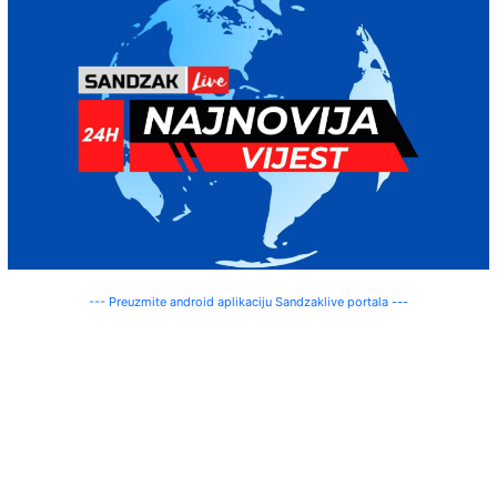
--- Preuzmite android aplikaciju Sandzaklive portala ---