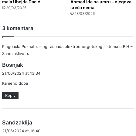
mala Ubejda Dacić
Ahmed ide na umru – njegova
sreća nema
29/03/2026
28/03/2026
3 komentara
Pingback:
Poznat razlog raspada elektroenergetskog sistema u BiH –
Sandzaklive.rs
s
Bosnjak
a
21/06/2024 at 13:34
y
Kameno doba
s
:
Reply
s
Sandzaklija
a
21/06/2024 at 16:40
y