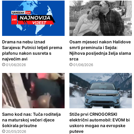
Drama na nebu iznad
Osam mjeseci nakon Halidove
Sarajeva: Putnici letjeli prema
smrti preminula i Sejda:
plafonu nakon susreta s
Njihova posljednja želja slama
najvećim avi
srca
01/06/2026
01/06/2026
Samo kod nas: Tuča roditelja
Stiže prvi CRNOGORSKI
na maturskoj večeri djece
električni automobil: EVOM bi
šokirala prisutne
uskoro mogao na evropske
puteve
20/05/2026