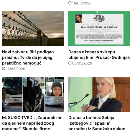
18/05/2026
Novi zatvor u BiH podigao
Danas dženaza svirepo
prašinu: Tvrde da je bijeg
ubijenoj Elmi Prusac-Godinjak
praktično nemoguć
05/05/2026
16/05/2026
M. SUKIĆ TVRDI: „Zabranili mi
Drama u bolnici: Sebija
da sjednem naprijed zbog
Izetbegović “spasila”
marame!“ Skandal firme
porodicu iz Sandžaka nakon