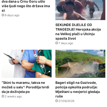
dva dana u Crnu Goru ušlo
više ljudi nego što država ima
st
6 days ago
SEKUNDE DIJELILE OD
TRAGEDIJE! Herojska akcija
na Velikoj plaži u Ulcinju
spasila život
7 days ago
“Skini tu maramu, takva ne
Bageri stigli na Gazivode,
možeš u salu”: Porodilja tvrdi
policija opkolila područje:
da je doživjela po
Mještani u nevjerici gledaju
ruše
2 weeks ago
27/06/2026