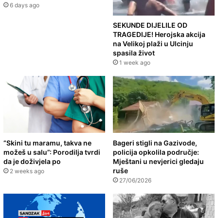
6 days ago
SEKUNDE DIJELILE OD
TRAGEDIJE! Herojska akcija
na Velikoj plaži u Ulcinju
spasila život
1 week ago
“Skini tu maramu, takva ne
Bageri stigli na Gazivode,
možeš u salu”: Porodilja tvrdi
policija opkolila područje:
da je doživjela po
Mještani u nevjerici gledaju
ruše
2 weeks ago
27/06/2026