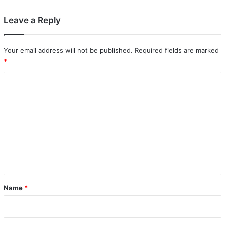
Leave a Reply
Your email address will not be published.
Required fields are marked
*
C
o
m
m
e
n
t
*
Name
*