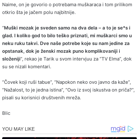
Naime, on je govorio o potrebama muškaraca i tom prilikom
otkrio šta je jačem polu najbitnije.
“
Muški mozak je sveden samo na dva dela – a to je se*s i
glad. I koliko god to bilo teško priznati, mi muškarci smo u
neku ruku takvi. Dve naše potrebe koje su nam jedine za
opstanak, dok je ženski mozak puno komplikovaniji i
složeniji
“, rekao je Tarik u svom intervjuu za “TV Elma”, dok
su se nizali komentari.
“Čovek koji ruši tabue”, “Napokon neko ovo javno da kaže”,
“Nažalost, to je jedna istina”, “Ovo iz svoj iskustva on priča?”,
pisali su korisnici društvenih mreža.
Blic