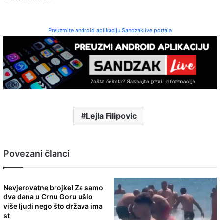
Preuzmite android aplikaciju Sandzaklive portala
Lejla Filipovic
Povezani članci
Nevjerovatne brojke! Za samo
dva dana u Crnu Goru ušlo
više ljudi nego što država ima
st