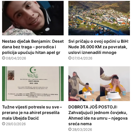
Nestao dječak Benjamin: Deset
Svi pričaju o ovoj općini u BiH:
dana bez traga – porodica i
Nude 36.000 KM za povratak,
policija upućuju hitan apel gr
uslovi iznenadili mnoge
08/04/2026
07/04/2026
Tužne vijesti potresle su sve –
DOBROTA JOŠ POSTOJI:
prerano je na ahiret preselila
Zahvaljujući jednom čovjeku,
mala Ubejda Dacić
Ahmed ide na umru – njegova
sreća nema
29/03/2026
28/03/2026