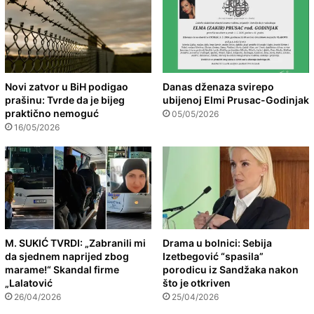
Novi zatvor u BiH podigao
Danas dženaza svirepo
prašinu: Tvrde da je bijeg
ubijenoj Elmi Prusac-Godinjak
praktično nemoguć
05/05/2026
16/05/2026
M. SUKIĆ TVRDI: „Zabranili mi
Drama u bolnici: Sebija
da sjednem naprijed zbog
Izetbegović “spasila”
marame!“ Skandal firme
porodicu iz Sandžaka nakon
„Lalatović
što je otkriven
26/04/2026
25/04/2026