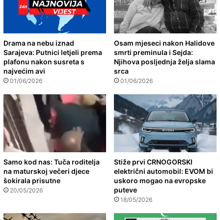
Drama na nebu iznad
Osam mjeseci nakon Halidove
Sarajeva: Putnici letjeli prema
smrti preminula i Sejda:
plafonu nakon susreta s
Njihova posljednja želja slama
najvećim avi
srca
01/06/2026
01/06/2026
Samo kod nas: Tuča roditelja
Stiže prvi CRNOGORSKI
na maturskoj večeri djece
električni automobil: EVOM bi
šokirala prisutne
uskoro mogao na evropske
puteve
20/05/2026
18/05/2026