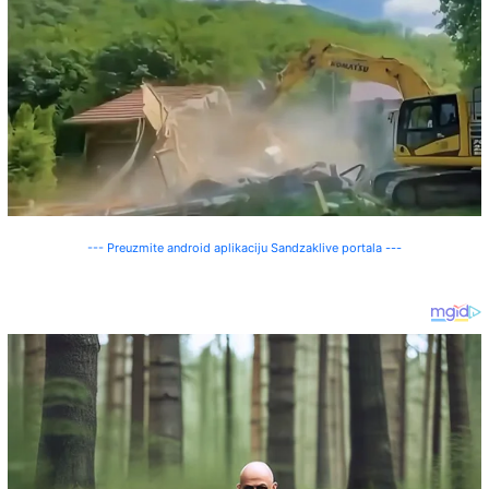
--- Preuzmite android aplikaciju Sandzaklive portala ---