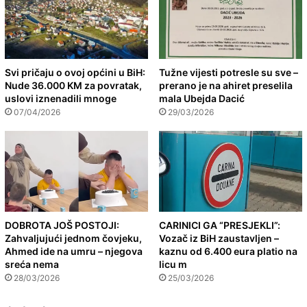
Svi pričaju o ovoj općini u BiH:
Tužne vijesti potresle su sve –
Nude 36.000 KM za povratak,
prerano je na ahiret preselila
uslovi iznenadili mnoge
mala Ubejda Dacić
07/04/2026
29/03/2026
DOBROTA JOŠ POSTOJI:
CARINICI GA “PRESJEKLI”:
Zahvaljujući jednom čovjeku,
Vozač iz BiH zaustavljen –
Ahmed ide na umru – njegova
kaznu od 6.400 eura platio na
sreća nema
licu m
28/03/2026
25/03/2026