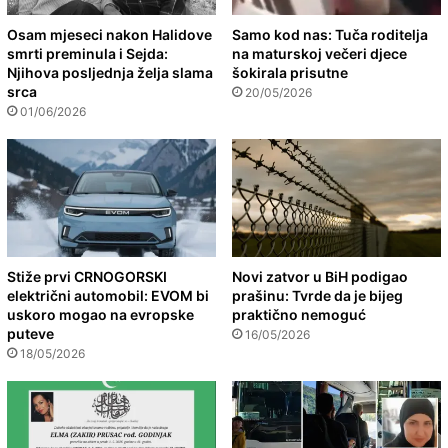
Osam mjeseci nakon Halidove
Samo kod nas: Tuča roditelja
smrti preminula i Sejda:
na maturskoj večeri djece
Njihova posljednja želja slama
šokirala prisutne
srca
20/05/2026
01/06/2026
Stiže prvi CRNOGORSKI
Novi zatvor u BiH podigao
električni automobil: EVOM bi
prašinu: Tvrde da je bijeg
uskoro mogao na evropske
praktično nemoguć
puteve
16/05/2026
18/05/2026