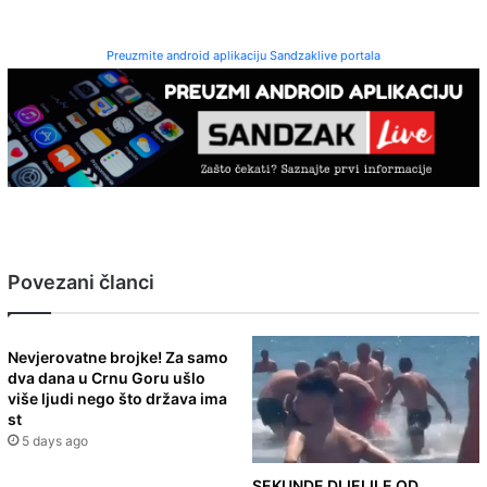
Preuzmite android aplikaciju Sandzaklive portala
Povezani članci
Nevjerovatne brojke! Za samo
dva dana u Crnu Goru ušlo
više ljudi nego što država ima
st
5 days ago
SEKUNDE DIJELILE OD