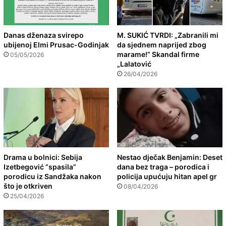
Danas dženaza svirepo
M. SUKIĆ TVRDI: „Zabranili mi
ubijenoj Elmi Prusac-Godinjak
da sjednem naprijed zbog
marame!“ Skandal firme
05/05/2026
„Lalatović
26/04/2026
Drama u bolnici: Sebija
Nestao dječak Benjamin: Deset
Izetbegović “spasila”
dana bez traga – porodica i
porodicu iz Sandžaka nakon
policija upućuju hitan apel gr
što je otkriven
08/04/2026
25/04/2026