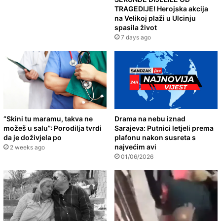
TRAGEDIJE! Herojska akcija
na Velikoj plaži u Ulcinju
spasila život
7 days ago
“Skini tu maramu, takva ne
Drama na nebu iznad
možeš u salu”: Porodilja tvrdi
Sarajeva: Putnici letjeli prema
da je doživjela po
plafonu nakon susreta s
najvećim avi
2 weeks ago
01/06/2026