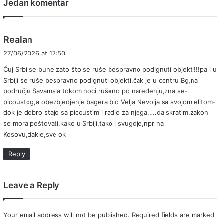
Jedan komentar
s
Realan
a
27/06/2026 at 17:50
y
Čuj Srbi se bune zato što se ruše bespravno podignuti objekti!!!pa i u
s
Srbiji se ruše bespravno podignuti objekti,čak je u centru Bg,na
:
području Savamala tokom noci rušeno po naređenju,zna se-
picoustog,a obezbjedjenje bagera bio Velja Nevolja sa svojom elitom-
dok je dobro stajo sa picoustim i radio za njega,….da skratim,zakon
se mora poštovati,kako u Srbiji,tako i svugdje,npr na
Kosovu,dakle,sve ok
Reply
Leave a Reply
Your email address will not be published.
Required fields are marked