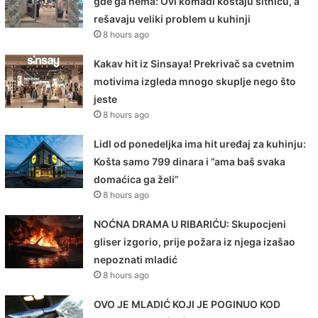
gde ga nema: Ovi komadi koštaju sitnicu, a
rešavaju veliki problem u kuhinji
8 hours ago
Kakav hit iz Sinsaya! Prekrivač sa cvetnim
motivima izgleda mnogo skuplje nego što
jeste
8 hours ago
Lidl od ponedeljka ima hit uređaj za kuhinju:
Košta samo 799 dinara i ”ama baš svaka
domaćica ga želi”
8 hours ago
NOĆNA DRAMA U RIBARIĆU: Skupocjeni
gliser izgorio, prije požara iz njega izašao
nepoznati mladić
8 hours ago
OVO JE MLADIĆ KOJI JE POGINUO KOD