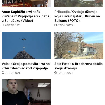
Amar Kapidžić prvi hafiz
Prijepolje / Ovde je džamija
Kur’ana iz Prijepolja a 27. hafiz
koja čuva najstariji Kur’an na
u Sandžaku (Video)
Balkanu (FOTO)
26/12/2022
02/04/2022
Vojske Srbije postavila krst na
Selo Potok u Brodarevu dobija
vrhu Titerovac kod Prijepolja
svoju džamiju
30/10/2021
10/03/2021