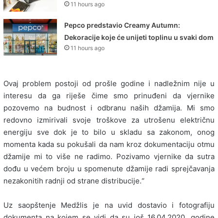
11 hours ago
Pepco predstavio Creamy Autumn:
Dekoracije koje će unijeti toplinu u svaki dom
11 hours ago
Ovaj problem postoji od prošle godine i nadležnim nije u
interesu da ga riješe čime smo prinuđeni da vjernike
pozovemo na budnost i odbranu naših džamija. Mi smo
redovno izmirivali svoje troškove za utrošenu električnu
energiju sve dok je to bilo u skladu sa zakonom, onog
momenta kada su pokušali da nam kroz dokumentaciju otmu
džamije mi to više ne radimo. Pozivamo vjernike da sutra
dođu u većem broju u spomenute džamije radi sprejčavanja
nezakonitih radnji od strane distribucije.“
Uz saopštenje Medžlis je na uvid dostavio i fotografiju
dokumenta na kojem se vidi da su još 16.04.2020. godine