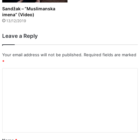
Sandžak – ”Muslimanska
imena” (Video)
13/12/2019
Leave a Reply
Your email address will not be published.
Required fields are marked
*
C
o
m
m
e
n
t
*