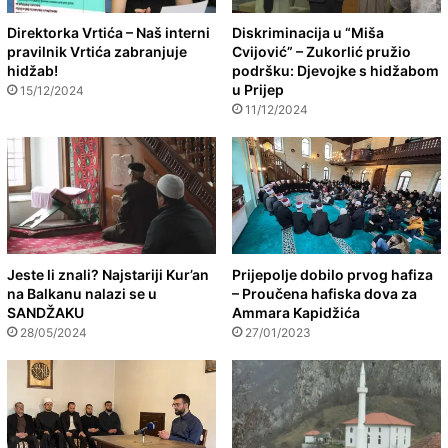
Direktorka Vrtića – Naš interni
Diskriminacija u “Miša
pravilnik Vrtića zabranjuje
Cvijović” – Zukorlić pružio
hidžab!
podršku: Djevojke s hidžabom
u Prijep
15/12/2024
11/12/2024
Jeste li znali? Najstariji Kur’an
Prijepolje dobilo prvog hafiza
na Balkanu nalazi se u
– Proučena hafiska dova za
SANDŽAKU
Ammara Kapidžića
28/05/2024
27/01/2023