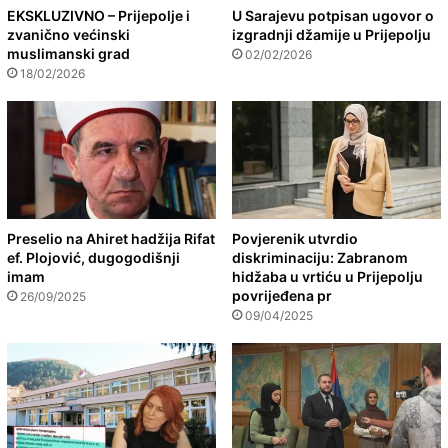
EKSKLUZIVNO – Prijepolje i
U Sarajevu potpisan ugovor o
zvanično većinski
izgradnji džamije u Prijepolju
muslimanski grad
02/02/2026
18/02/2026
Preselio na Ahiret hadžija Rifat
Povjerenik utvrdio
ef. Plojović, dugogodišnji
diskriminaciju: Zabranom
imam
hidžaba u vrtiću u Prijepolju
povrijeđena pr
26/09/2025
09/04/2025