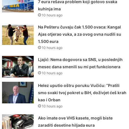
7 eura rešava problem koji gotovo svaka
kuhinja ima
10 hours ago
Na Pešteru čuvaju čak 1.500 ovaca: Kangal
Ajas otjerao vuka, a za ovog ovna nudili su
1.500 eura
10 hours ago
Ljajić: Nema dogovora sa SNS, u poslednjih
mesec dana smenili su mi pet funkcionera
10 hours ago
Helez uputio oštru poruku Vučiću: “Pratili
smo svaki tvoj pokret u BiH, doživjet ćeš krah
kao i Orban
10 hours ago
Ako imate ove VHS kasete, mogli biste
zaraditi desetine hiljada eura