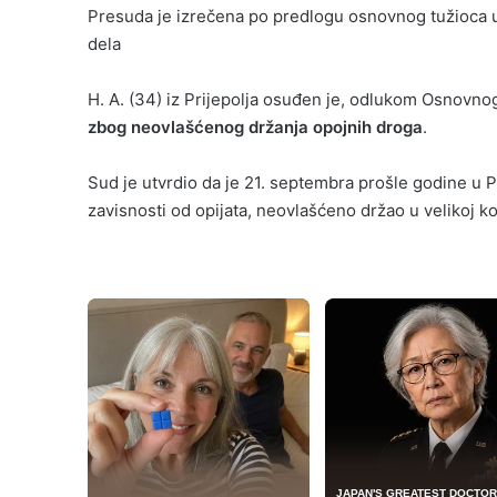
Presuda je izrečena po predlogu osnovnog tužioca u
dela
H. A. (34) iz Prijepolja osuđen je, odlukom Osnovn
zbog neovlašćenog držanja opojnih droga
.
Sud je utvrdio da je 21. septembra prošle godine u
zavisnosti od opijata, neovlašćeno držao u velikoj k