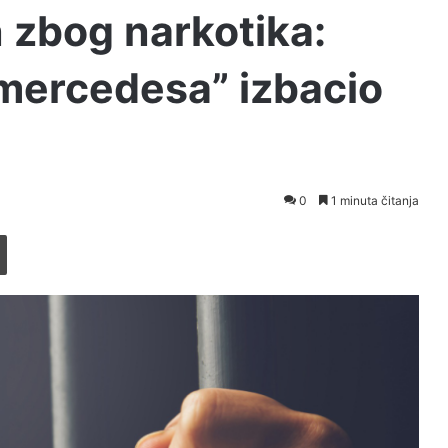
 zbog narkotika:
“mercedesa” izbacio
0
1 minuta čitanja
Printaj