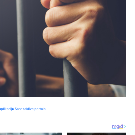
plikaciju Sandzaklive portala ---