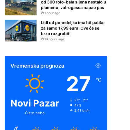
od 300 rolo-bala sijena nestalo u
plamenu, vatrogasca napao pas
1 hour ago
Lidl od ponedeljka ima hit patike
za samo 17,99 eura: Ove će se
brzo razgrabiti
10 hours ago
Vremenska prognoza
27
℃
Novi Pazar
27º - 21º
47%
2.41 km/h
Čisto nebo