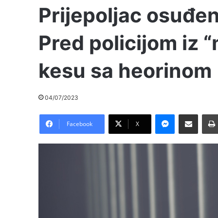
Prijepoljac osuđen
Pred policijom iz 
kesu sa heorinom
04/07/2023
Messenger
Pošalji preko E-Maila
Facebook
X