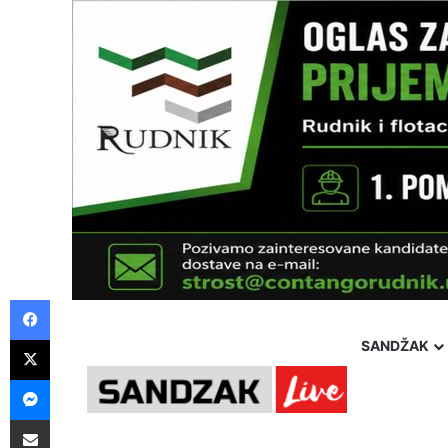
Facebook
X
SANDŽAK
Messenger
Pošalji preko E-Maila