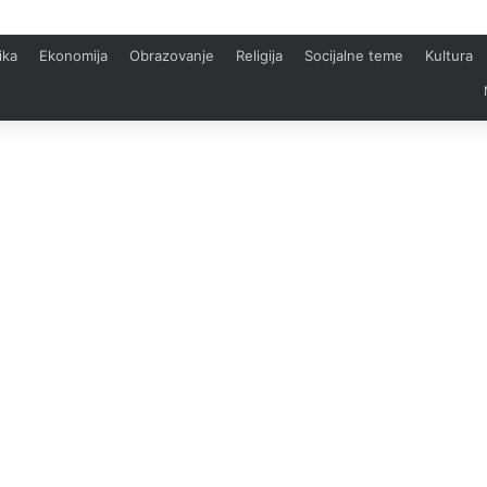
ika
Ekonomija
Obrazovanje
Religija
Socijalne teme
Kultura