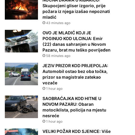
Skupocjeni gliser izgorio, prije
požara iz njega izašao nepoznati
mladić
43 minutes ago
OVO JE MLADIĆ KOJI JE
POGINUO KOD ULCINJA: Emir
(22) danas sahranjen u Novom
Pazaru, brat mu teško povrijeđen
58 minutes ago
JEZIV PRIZOR KOD PRIJEPOLJA:
Automobil ostao bez oba točka,
prizor sa magistrale zatekao
vozače
1 hour ago
SAOBRAĆAJKA KOD HITNE U
NOVOM PAZARU: Obaran
motociklista, policija na mjestu
nesreće
1 hour ago
VELIKI POŽAR KOD SJENICE: Više