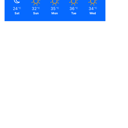
24
32
35
36
34
℃
℃
℃
℃
℃
Sat
Sun
Mon
Tue
Wed