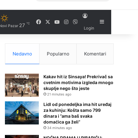
Facebook
X
YouTube
Instagram
Viber
Sidebar
℃
27
Novi Pazar
Login
Nedavno
Popularno
Komentari
Kakav hit iz Sinsaya! Prekrivač sa
cvetnim motivima izgleda mnogo
skuplje nego što jeste
21 minutes ago
Lidl od ponedeljka ima hit uređaj
za kuhinju: Košta samo 799
dinara i ”ama baš svaka
domaćica ga želi”
34 minutes ago
NOĆNA DRAMA U RIBARIĆU: