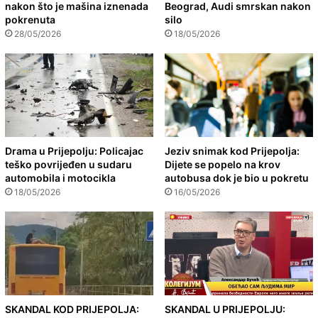
nakon što je mašina iznenada
Beograd, Audi smrskan nakon
pokrenuta
silo
28/05/2026
18/05/2026
Drama u Prijepolju: Policajac
Jeziv snimak kod Prijepolja:
teško povrijeđen u sudaru
Dijete se popelo na krov
automobila i motocikla
autobusa dok je bio u pokretu
18/05/2026
16/05/2026
SKANDAL KOD PRIJEPOLJA:
SKANDAL U PRIJEPOLJU: