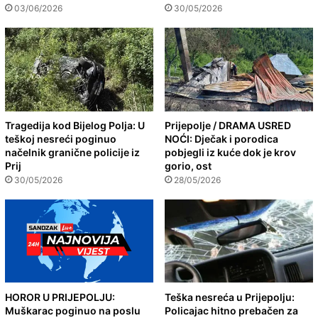
03/06/2026
30/05/2026
Tragedija kod Bijelog Polja: U
Prijepolje / DRAMA USRED
teškoj nesreći poginuo
NOĆI: Dječak i porodica
načelnik granične policije iz
pobjegli iz kuće dok je krov
Prij
gorio, ost
30/05/2026
28/05/2026
HOROR U PRIJEPOLJU:
Teška nesreća u Prijepolju:
Muškarac poginuo na poslu
Policajac hitno prebačen za