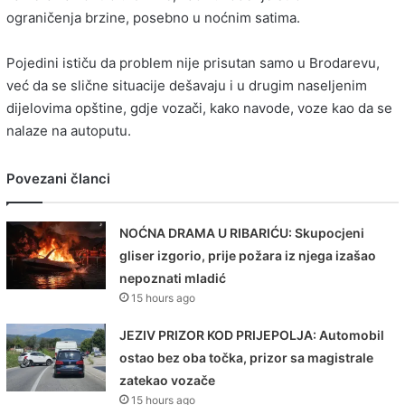
ograničenja brzine, posebno u noćnim satima.
Pojedini ističu da problem nije prisutan samo u Brodarevu,
već da se slične situacije dešavaju i u drugim naseljenim
dijelovima opštine, gdje vozači, kako navode, voze kao da se
nalaze na autoputu.
Povezani članci
NOĆNA DRAMA U RIBARIĆU: Skupocjeni
gliser izgorio, prije požara iz njega izašao
nepoznati mladić
15 hours ago
JEZIV PRIZOR KOD PRIJEPOLJA: Automobil
ostao bez oba točka, prizor sa magistrale
zatekao vozače
15 hours ago