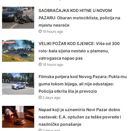
SAOBRAĆAJKA KOD HITNE U NOVOM
PAZARU: Obaran motociklista, policija na
mjestu nesreće
16 hours ago
VELIKI POŽAR KOD SJENICE: Više od 300
rolo-bala sijena nestalo u plamenu,
vatrogasca napao pas
16 hours ago
Filmska potjera kod Novog Pazara: Pukla mu
guma tokom bijega, ali nije odustajao:
Policija otkrila šta je prevozio
2 days ago
Napad koji je uznemirio Novi Pazar dobio
nastavak: E.A. optužen za teške povrede i
nasilničko ponašanje
2 days ago