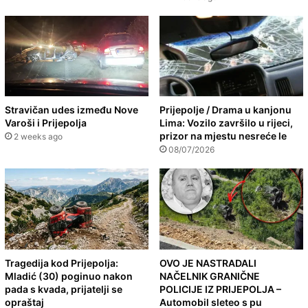
Stravičan udes između Nove
Prijepolje / Drama u kanjonu
Varoši i Prijepolja
Lima: Vozilo završilo u rijeci,
prizor na mjestu nesreće le
2 weeks ago
08/07/2026
Tragedija kod Prijepolja:
OVO JE NASTRADALI
Mladić (30) poginuo nakon
NAČELNIK GRANIČNE
pada s kvada, prijatelji se
POLICIJE IZ PRIJEPOLJA –
opraštaj
Automobil sleteo s pu