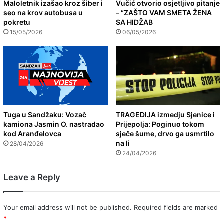
Maloletnik izašao kroz šiber i
Vučić otvorio osjetljivo pitanje
seo na krov autobusa u
– “ZAŠTO VAM SMETA ŽENA
pokretu
SA HIDŽAB
15/05/2026
06/05/2026
Tuga u Sandžaku: Vozač
TRAGEDIJA izmedju Sjenice i
kamiona Jasmin O. nastradao
Prijepolja: Poginuo tokom
kod Aranđelovca
sječe šume, drvo ga usmrtilo
na li
28/04/2026
24/04/2026
Leave a Reply
Your email address will not be published.
Required fields are marked
*