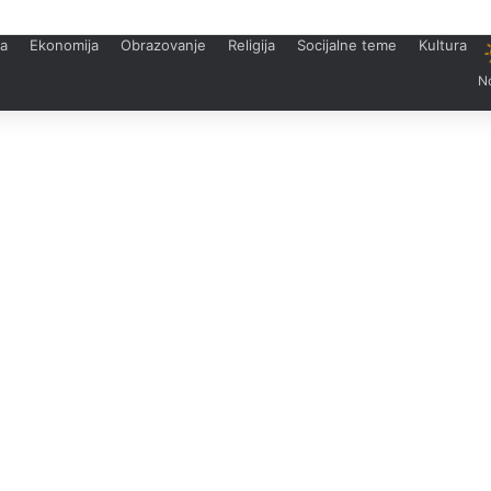
ka
Ekonomija
Obrazovanje
Religija
Socijalne teme
Kultura
N