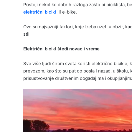
Postoji nekoliko dobrih razloga zašto bi biciklista,
električni bicikl
ili e-bike.
Ovo su najvažniji faktori, koje treba uzeti u obzir, kad
stil.
Električni bicikl štedi novac i vreme
Sve više ljudi širom sveta koristi električne bicikl
prevozom, kao što su put do posla i nazad, u školu, k
prisustvovanje društvenim događajima i okupljanjim