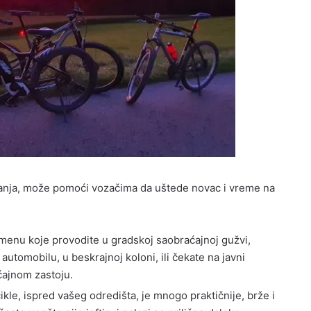
ovanja, može pomoći vozačima da uštede novac i vreme na
menu koje provodite u gradskoj saobraćajnoj gužvi,
 automobilu, u beskrajnoj koloni, ili čekate na javni
ćajnom zastoju.
kle, ispred vašeg odredišta, je mnogo praktičnije, brže i