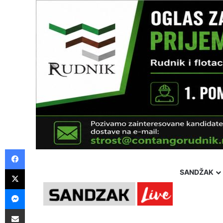
Facebook
X
SANDŽAK
Messenger
Pošalji preko E-Maila