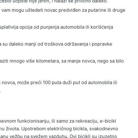
često uopšte nije jeftin, i nalazi se prilično daleko.
kli vam mogu uštedeti novac predviđen za putarine ili druge
splativija opcija od punjenja automobila ili korišćenja
a su daleko manji od troškova održavanja i popravke
aziti mnogo više kilometara, sa manje novca, nego sa bilo
s novca, može preći 100 puta duži put od automobila ili
.
evnom funkcionisanju, ili samo za rekreaciju, e-bicikl
nu života. Upotrebom električnog bicikla, svakodnevno
aganu vežbu na svežem vazduhu. Ovi bicikli su izuzetno