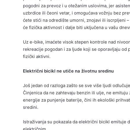
pogodni za prevoz i u otežanim uslovima, jer asiste
uzbrdice ili čeoni vetar, i omogućava vožnju bez pr
ćete stići na odredište umorni, znojavi ili iscrpljeni
će fizička aktivnost i dalje biti uključena u vašu dnev
Uz e-bike, imaćete visok stepen kontrole nad nivoom
rekreacije pogodan i za ljude koji se oporavljaju od po
fizički aktivni.
Električni bicikl ne utiče na životnu sredinu
Još jedan od razloga zašto se sve više ljudi odlučuje
Činjenica da ne zahtevaju benzin ili ulje, ne emituju
energije za punjenje baterije, čini ih ekološki prihva
sredini.
Istraživanja su pokazala da električni bicikl emituje
električnim