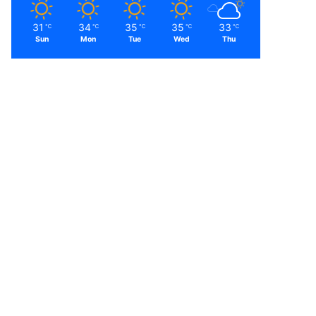
31
34
35
35
33
℃
℃
℃
℃
℃
Sun
Mon
Tue
Wed
Thu