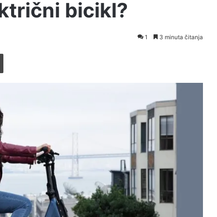
trični bicikl?
1
3 minuta čitanja
Printaj