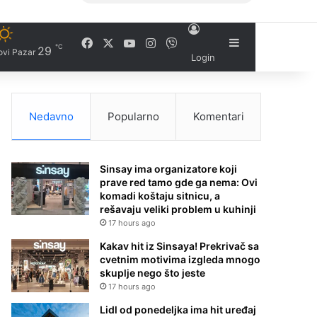
Facebook
X
YouTube
Instagram
Viber
Sidebar
℃
29
ovi Pazar
Login
Nedavno
Popularno
Komentari
Sinsay ima organizatore koji
prave red tamo gde ga nema: Ovi
komadi koštaju sitnicu, a
rešavaju veliki problem u kuhinji
17 hours ago
Kakav hit iz Sinsaya! Prekrivač sa
cvetnim motivima izgleda mnogo
skuplje nego što jeste
17 hours ago
Lidl od ponedeljka ima hit uređaj