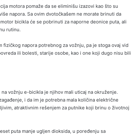
ncija motora pomaže da se eliminišu izazovi kao što su
eviše napora. Sa ovim dvotočkašem ne morate brinuti da
 – motor bicikla će se pobrinuti za naporne deonice puta, ali
nu rutinu.
 fizičkog napora potrebnog za vožnju, pa je stoga ovaj vid
vreda ili bolesti, starije osobe, kao i one koji dugo nisu bili
 na vožnju e-bicikla je njihov mali uticaj na okruženje.
 zagađenje, i da im je potrebna mala količina električne
tljivim, atraktivnim rešenjem za putnike koji brinu o životnoj
 deset puta manje ugljen dioksida, u poređenju sa