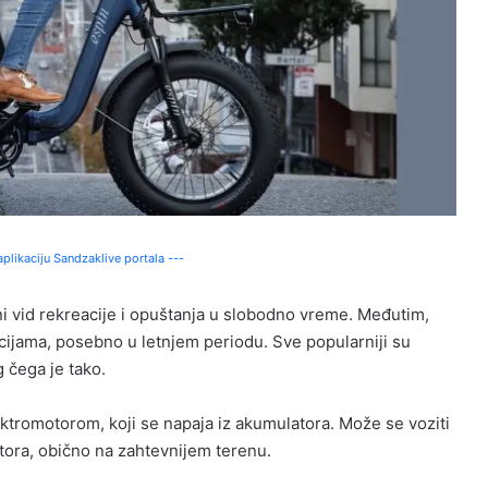
plikaciju Sandzaklive portala ---
i vid rekreacije i opuštanja u slobodno vreme. Međutim,
acijama, posebno u letnjem periodu. Sve popularniji su
g čega je tako.
ektromotorom, koji se napaja iz akumulatora. Može se voziti
motora, obično na zahtevnijem terenu.