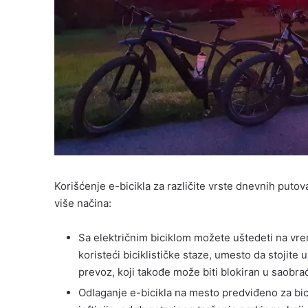
Korišćenje e-bicikla za različite vrste dnevnih put
više načina:
Sa električnim biciklom možete uštedeti na vre
koristeći biciklističke staze, umesto da stojite u
prevoz, koji takođe može biti blokiran u saobra
Odlaganje e-bicikla na mesto predviđeno za bici