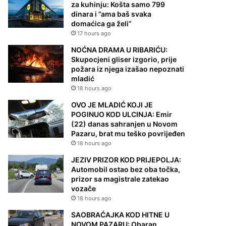
za kuhinju: Košta samo 799
dinara i ”ama baš svaka
domaćica ga želi”
17 hours ago
NOĆNA DRAMA U RIBARIĆU:
Skupocjeni gliser izgorio, prije
požara iz njega izašao nepoznati
mladić
18 hours ago
OVO JE MLADIĆ KOJI JE
POGINUO KOD ULCINJA: Emir
(22) danas sahranjen u Novom
Pazaru, brat mu teško povrijeđen
18 hours ago
JEZIV PRIZOR KOD PRIJEPOLJA:
Automobil ostao bez oba točka,
prizor sa magistrale zatekao
vozače
18 hours ago
SAOBRAĆAJKA KOD HITNE U
NOVOM PAZARU: Obaran