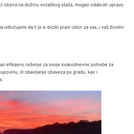
 bez obzira na dužinu vozačkog staža, mogao odabrati upravo
a odlučujete da li je e-bicikl pravi izbor za vas, i vaš životni
e, kao efikasno rešenje za svoje svakodnevne potrebe za
upovinu, ili obavljanje obaveza po gradu, kao i
a.