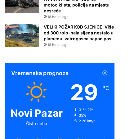
motociklista, policija na mjestu
nesreće
18 hours ago
VELIKI POŽAR KOD SJENICE: Više
od 300 rolo-bala sijena nestalo u
plamenu, vatrogasca napao pas
18 hours ago
Vremenska prognoza
29
℃
Novi Pazar
31º - 21º
35%
2.28 km/h
Čisto nebo