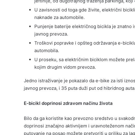
jeftinije, od dugotrajnog traženja parkinga, koji 
U zavisnosti od toga gde živite, električni bici
naknade za automobile.
Punjenje baterije električnog bicikla je znatno i
javnog prevoza.
Troškovi popravke i opšteg održavanja e-bicikl
automobila.
U proseku, sa električnim biciklom možete prel
kojim drugim vidom prevoza.
Jedno istraživanje je pokazalo da e-bike za isti izno
javnog prevoza, i 35 puta duži put od hibridnog auta
E-bicikl doprinosi zdravom načinu života
Bilo da ga koristite kao prevozno sredstvo u svakodn
doprinosi značajno aktivnijem i uravnoteženom nači
putovanje na posao možete pretvoriti u priliku za l