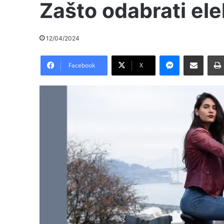
Zašto odabrati elek
12/04/2024
Messenger
Pošalji preko E-Maila
Facebook
X