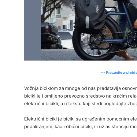
--- Preuzmite android a
Vožnja biciklom za mnoge od nas predstavlja osnovn
bicikl je i omiljeno prevozno sredstvo na kraćim rel
električni bicikli, a u tekstu koji sledi pogledajte zbo
Električni bicikl je bicikl sa ugrađenim pomoćnim el
pedaliranjem, kao i obični bicikl, ili uz asistenciju 