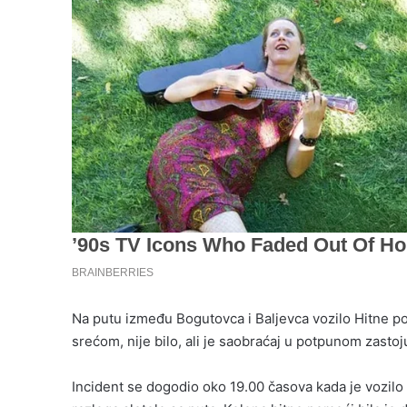
Na putu između Bogutovca i Baljevca vozilo Hitne pom
srećom, nije bilo, ali je saobraćaj u potpunom zastoj
Incident se dogodio oko 19.00 časova kada je vozilo H