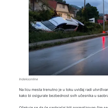
Indeksonline
Na licu mesta trenutno je u toku uviđaj radi utvrđiv
kako bi osigurale bezbednost svih učesnika u saobra
Očekuje se da će saobraćaj biti normalizovan čim se 