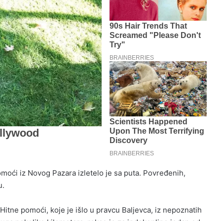
oći iz Novog Pazara izletelo je sa puta. Povređenih,
u.
itne pomoći, koje je išlo u pravcu Baljevca, iz nepoznatih