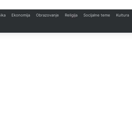
ika
Ekonomija
Obrazovanje
Religija
Socijalne teme
Kultura