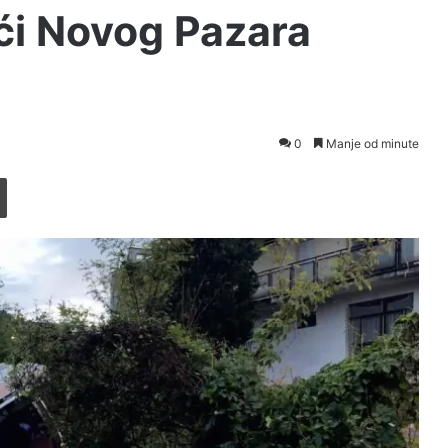
ći Novog Pazara
0
Manje od minute
Printaj