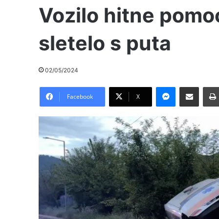
Vozilo hitne pomo
sletelo s puta
02/05/2024
Messenger
Pošalji preko E-Maila
Facebook
X