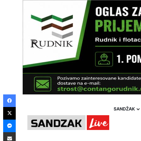
Facebook
X
SANDŽAK
Messenger
Pošalji preko E-Maila