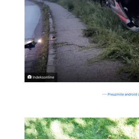
Indeksonline
--- Preuzmite android a