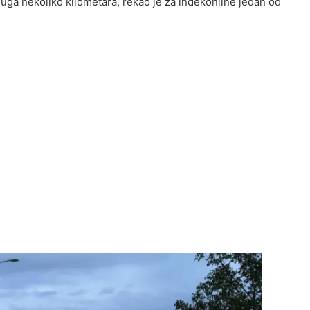
 duga nekoliko kilometara, rekao je za indekonline jedan od