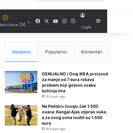
Facebook
X
YouTube
Instagram
Viber
Sidebar
℃
24
Novi Pazar
Login
Nedavno
Popularno
Komentari
GENIJALNO / Ovaj IKEA proizvod
za manje od 7 eura rešava
problem koji gotovo svaka
kuhinja ima
18 hours ago
Na Pešteru čuvaju čak 1.500
ovaca: Kangal Ajas otjerao vuka,
a za ovog ovna nudili su 1.500
eura
18 hours ago