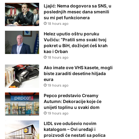
Ljajić: Nema dogovora sa SNS, u
poslednjih mesec dana smenili
su mi pet funkcionera
18 hours ago
Helez uputio oštru poruku
Vučiću: “Pratili smo svaki tvoj
pokret u BiH, doživjet ćeš krah
kao i Orban
18 hours ago
Ako imate ove VHS kasete, mogli
biste zaraditi desetine hiljada
eura
19 hours ago
Pepco predstavio Creamy
Autumn: Dekoracije koje će
unijeti toplinu u svaki dom
19 hours ago
LIDL sve oduševio novim
katalogom – Ovi uređaji i
proizvodi će nestati sa polica