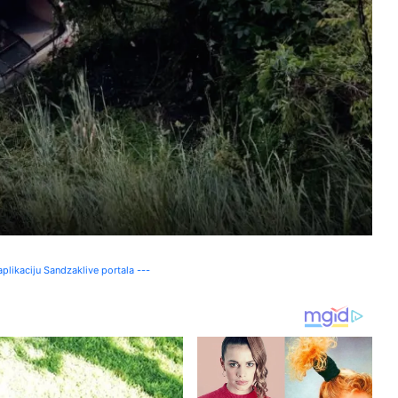
plikaciju Sandzaklive portala ---