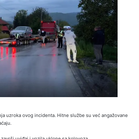
anja uzroka ovog incidenta. Hitne službe su već angažovane
ćaju.
završi uviđaj i vozila uklone sa kolovoza.