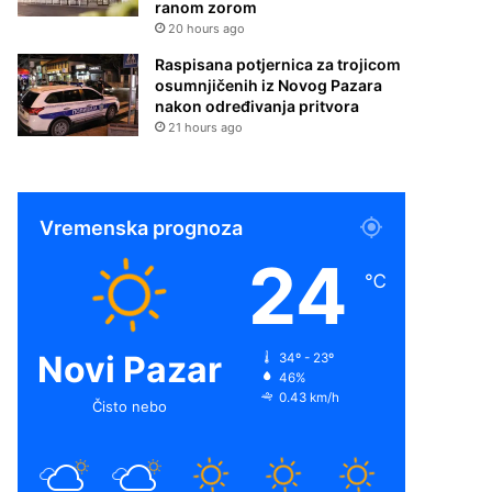
ranom zorom
20 hours ago
Raspisana potjernica za trojicom
osumnjičenih iz Novog Pazara
nakon određivanja pritvora
21 hours ago
Vremenska prognoza
24
℃
Novi Pazar
34º - 23º
46%
0.43 km/h
Čisto nebo