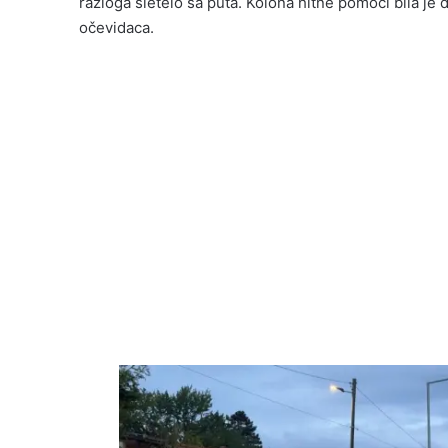
razloga sletelo sa puta. Kolona hitne pomoći bila je
očevidaca.