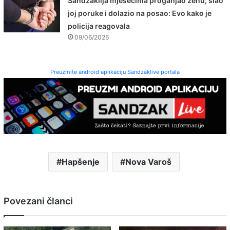
Sandžaklija mjesecima proganjao ženu, slao
joj poruke i dolazio na posao: Evo kako je
policija reagovala
09/06/2026
Preuzmite android aplikaciju Sandzaklive portala
Hapšenje
Nova Varoš
Povezani članci