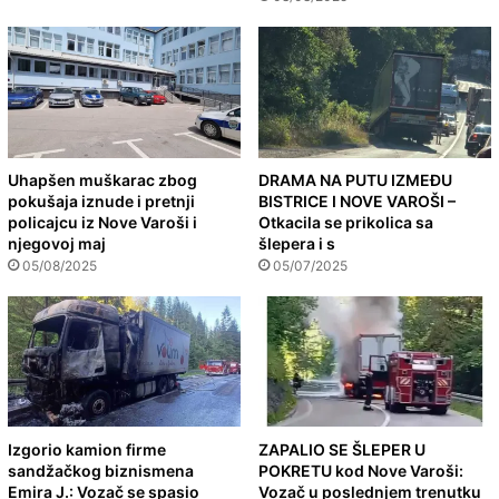
Uhapšen muškarac zbog
DRAMA NA PUTU IZMEĐU
pokušaja iznude i pretnji
BISTRICE I NOVE VAROŠI –
policajcu iz Nove Varoši i
Otkacila se prikolica sa
njegovoj maj
šlepera i s
05/08/2025
05/07/2025
Izgorio kamion firme
ZAPALIO SE ŠLEPER U
sandžačkog biznismena
POKRETU kod Nove Varoši:
Emira J.: Vozač se spasio
Vozač u poslednjem trenutku