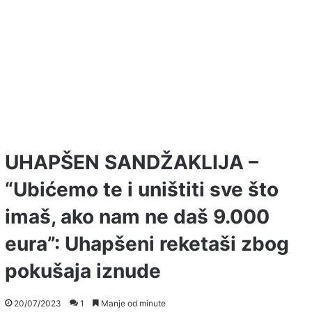
UHAPŠEN SANDŽAKLIJA –
“Ubićemo te i uništiti sve što
imaš, ako nam ne daš 9.000
eura”: Uhapšeni reketaši zbog
pokušaja iznude
20/07/2023
1
Manje od minute