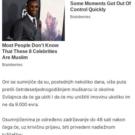
Oni se sumnjiče da su, poslednjih nekoliko dana, više puta
pretili četrdesetjednogodišnjem muškarcu iz okoline
Svilajnca da će ga ubiti i da će mu uništiti imovinu ukoliko im
ne da 9.000 evra.
Osumnjičenima je određeno zadržavanje do 48 sati nakon
čega će, uz krivičnu prijavu, biti privedeni nadležnom
tužilaštvu.