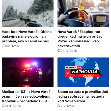
Haos kod Nove Varoši: Obilne
Nova Varoš / Eksplodirao
padavine nanele ogroman
dreger kad mu je on prišao:
problem, evo o čemu se radi
Vozač kamiona naduvao
neverovatnih
08/01/2026
07/12/2025
Muškarac (83) iz Nove Varoši
Sleteo sa puta u provaliju: Još
osumnjičen za nedozvoljenu
jedna saobraćajna nezgoda
trgovinu – pronađeno 68,9
kod Nove Varoši
24/11/2025
22/11/2025