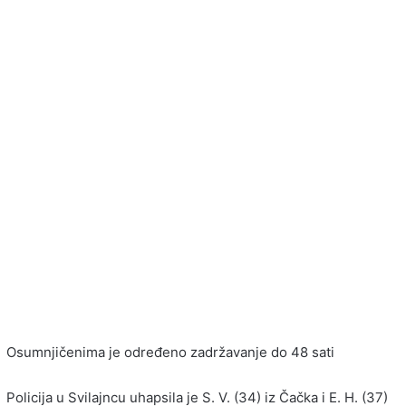
Osumnjičenima je određeno zadržavanje do 48 sati
Policija u Svilajncu uhapsila je S. V. (34) iz Čačka i E. H. (37)