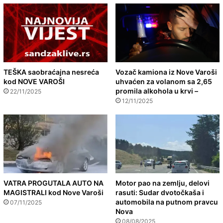
TEŠKA saobraćajna nesreća
Vozač kamiona iz Nove Varoši
kod NOVE VAROŠI
uhvaćen za volanom sa 2,65
promila alkohola u krvi –
22/11/2025
12/11/2025
VATRA PROGUTALA AUTO NA
Motor pao na zemlju, delovi
MAGISTRALI kod Nove Varoši
rasuti: Sudar dvotočkaša i
automobila na putnom pravcu
07/11/2025
Nova
08/08/2025