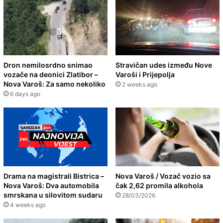
Dron nemilosrdno snimao
Stravičan udes između Nove
vozače na deonici Zlatibor –
Varoši i Prijepolja
Nova Varoš: Za samo nekoliko
2 weeks ago
6 days ago
Drama na magistrali Bistrica –
Nova Varoš / Vozač vozio sa
Nova Varoš: Dva automobila
čak 2,62 promila alkohola
smrskana u silovitom sudaru
28/03/2026
4 weeks ago