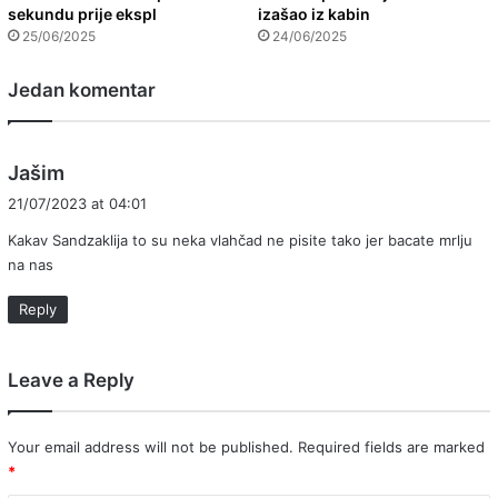
sekundu prije ekspl
izašao iz kabin
25/06/2025
24/06/2025
Jedan komentar
s
Jašim
a
21/07/2023 at 04:01
y
Kakav Sandzaklija to su neka vlahčad ne pisite tako jer bacate mrlju
s
na nas
:
Reply
Leave a Reply
Your email address will not be published.
Required fields are marked
*