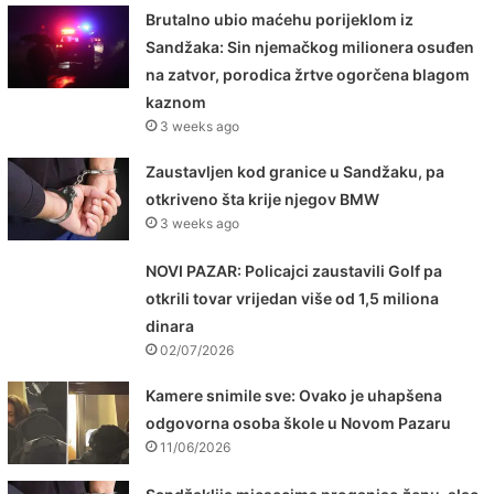
Brutalno ubio maćehu porijeklom iz
Sandžaka: Sin njemačkog milionera osuđen
na zatvor, porodica žrtve ogorčena blagom
kaznom
3 weeks ago
Zaustavljen kod granice u Sandžaku, pa
otkriveno šta krije njegov BMW
3 weeks ago
NOVI PAZAR: Policajci zaustavili Golf pa
otkrili tovar vrijedan više od 1,5 miliona
dinara
02/07/2026
Kamere snimile sve: Ovako je uhapšena
odgovorna osoba škole u Novom Pazaru
11/06/2026