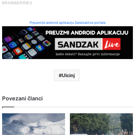
Preuzmite android aplikaciju Sandzaklive portala
Ulcinj
Povezani članci