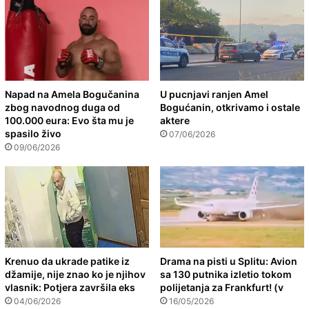
Napad na Amela Bogučanina
U pucnjavi ranjen Amel
zbog navodnog duga od
Bogućanin, otkrivamo i ostale
100.000 eura: Evo šta mu je
aktere
spasilo živo
07/06/2026
09/06/2026
Krenuo da ukrade patike iz
Drama na pisti u Splitu: Avion
džamije, nije znao ko je njihov
sa 130 putnika izletio tokom
vlasnik: Potjera završila eks
polijetanja za Frankfurt! (v
04/06/2026
16/05/2026