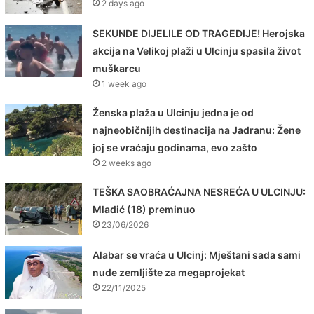
2 days ago
SEKUNDE DIJELILE OD TRAGEDIJE! Herojska
akcija na Velikoj plaži u Ulcinju spasila život
muškarcu
1 week ago
Ženska plaža u Ulcinju jedna je od
najneobičnijih destinacija na Jadranu: Žene
joj se vraćaju godinama, evo zašto
2 weeks ago
TEŠKA SAOBRAĆAJNA NESREĆA U ULCINJU:
Mladić (18) preminuo
23/06/2026
Alabar se vraća u Ulcinj: Mještani sada sami
nude zemljište za megaprojekat
22/11/2025