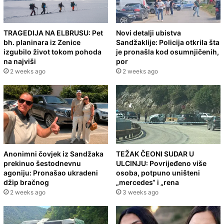
TRAGEDIJA NA ELBRUSU: Pet
Novi detalji ubistva
bh. planinara iz Zenice
Sandžaklije: Policija otkrila šta
izgubilo život tokom pohoda
je pronašla kod osumnjičenih,
na najviši
por
2 weeks ago
2 weeks ago
Anonimni čovjek iz Sandžaka
TEŽAK ČEONI SUDAR U
prekinuo šestodnevnu
ULCINJU: Povrijeđeno više
agoniju: Pronašao ukradeni
osoba, potpuno uništeni
džip bračnog
„mercedes“ i „rena
2 weeks ago
3 weeks ago