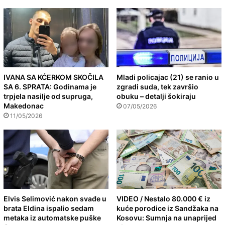
IVANA SA KĆERKOM SKOČILA
Mladi policajac (21) se ranio u
SA 6. SPRATA: Godinama je
zgradi suda, tek završio
trpjela nasilje od supruga,
obuku – detalji šokiraju
Makedonac
07/05/2026
11/05/2026
Elvis Selimović nakon svađe u
VIDEO / Nestalo 80.000 € iz
brata Eldina ispalio sedam
kuće porodice iz Sandžaka na
metaka iz automatske puške
Kosovu: Sumnja na unaprijed