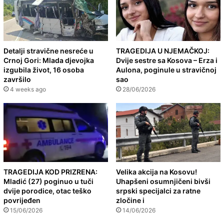
Detalji stravične nesreće u
TRAGEDIJA U NJEMAČKOJ:
Crnoj Gori: Mlada djevojka
Dvije sestre sa Kosova – Erza i
izgubila život, 16 osoba
Aulona, poginule u stravičnoj
završilo
sao
4 weeks ago
28/06/2026
TRAGEDIJA KOD PRIZRENA:
Velika akcija na Kosovu!
Mladić (27) poginuo u tuči
Uhapšeni osumnjičeni bivši
dvije porodice, otac teško
srpski specijalci za ratne
povrijeđen
zločine i
15/06/2026
14/06/2026