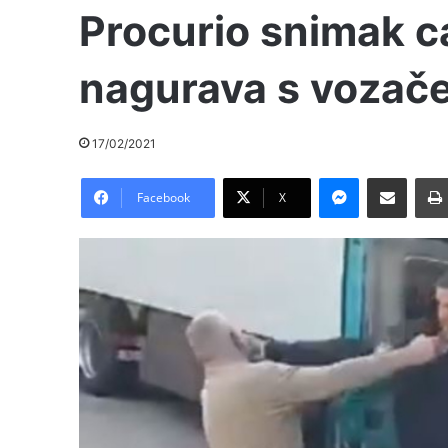
Procurio snimak ca
nagurava s vozač
17/02/2021
Messenger
Pošalji preko E-Maila
Facebook
X