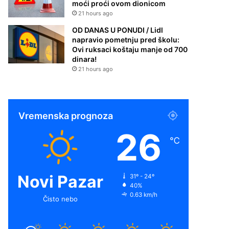
moći proći ovom dionicom
21 hours ago
OD DANAS U PONUDI / Lidl
napravio pometnju pred školu:
Ovi ruksaci koštaju manje od 700
dinara!
21 hours ago
Vremenska prognoza
26
℃
Novi Pazar
31º - 24º
40%
0.63 km/h
Čisto nebo