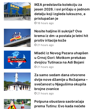
IKEA predstavila kolekciju za
jesen 2026. i svi pričaju o jednom
detalju koji izgleda luksuzno, a
pristupačan je
18 hours ago
Nosite haljine ili suknje? Ova
krema iz dm-a postala je letni hit
protiv iritacije kože
21 hours ago
Mladić iz Novog Pazara uhapšen
u Crnoj Gori: Motkom pretukao
dvojicu Tutinaca na Adi Bojani
21 hours ago
Za samo sedam dana otvorene
dvije nove džamije u Rožajama –
svečanost u Njegušima okupila
brojne zvanice
21 hours ago
Potpuna obustava saobraćaja
prema Tutinu: Evo kada nećete