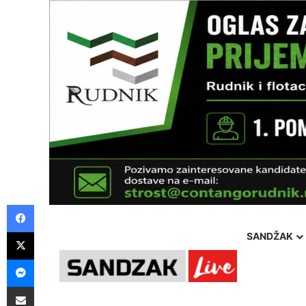
Facebook
X
SANDŽAK
Messenger
Pošalji preko E-Maila