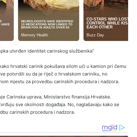
ka utvrđen identitet carinskog službenika”
ako hrvatski carinik pokušava silom ući u kamion pri čemu
e potvrdili su da je riječ o hrvatskom cariniku, no
enom mjestu za provedbu carinskih procedura i nadzora.
uje Carinska uprava, Ministarstvo finansija Hrvatske.
š utvrđuju sve okolnosti događaja. No, naglašavaju kako se
dbu carinskih procedura i nadzora.