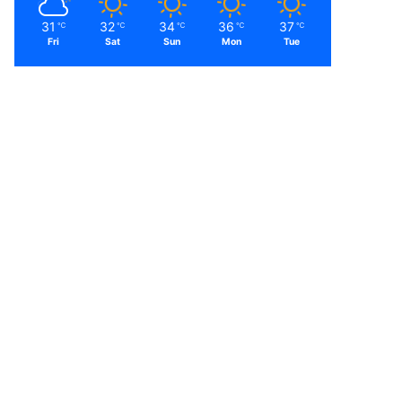
31
32
34
36
37
℃
℃
℃
℃
℃
Fri
Sat
Sun
Mon
Tue