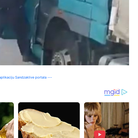
plikaciju Sandzaklive portala ---