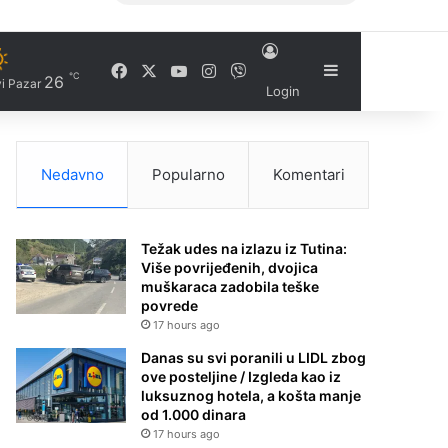
Facebook
X
YouTube
Instagram
Viber
Sidebar
℃
26
i Pazar
Login
Nedavno
Popularno
Komentari
Težak udes na izlazu iz Tutina:
Više povrijeđenih, dvojica
muškaraca zadobila teške
povrede
17 hours ago
Danas su svi poranili u LIDL zbog
ove posteljine / Izgleda kao iz
luksuznog hotela, a košta manje
od 1.000 dinara
17 hours ago