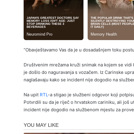
“Obavještavamo Vas da je u dosadašnjem toku postup
Društvenim mrežama kruži snimak na kojem se vidi k
je došlo do naguravanja s vozačem. Iz Carinske uprav
naglašavaju kako se incident nije dogodio na služb
Na upit
RTL
-a stigao je službeni odgovor koji potpis
Potvrdili su da je riječ o hrvatskom cariniku, ali jo
incident nije dogodio na službenom mjestu za prove