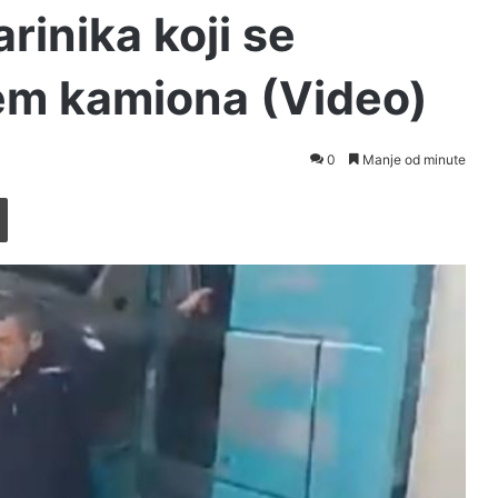
rinika koji se
em kamiona (Video)
0
Manje od minute
Printaj