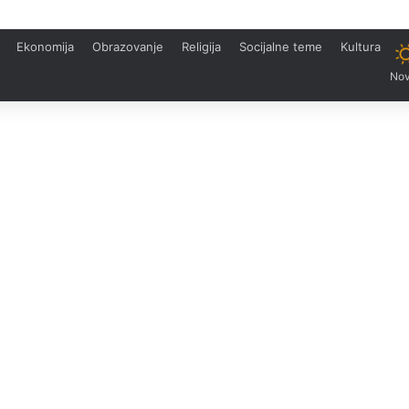
Ekonomija
Obrazovanje
Religija
Socijalne teme
Kultura
Nov