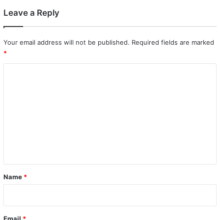
Leave a Reply
Your email address will not be published.
Required fields are marked
*
C
o
m
m
e
n
t
*
Name
*
Email
*