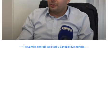
--- Preuzmite android aplikaciju Sandzaklive portala ---