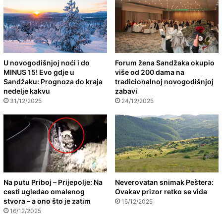
U novogodišnjoj noći i do
Forum žena Sandžaka okupio
MINUS 15! Evo gdje u
više od 200 dama na
Sandžaku: Prognoza do kraja
tradicionalnoj novogodišnjoj
nedelje kakvu
zabavi
31/12/2025
24/12/2025
Na putu Priboj – Prijepolje: Na
Neverovatan snimak Peštera:
cesti ugledao omalenog
Ovakav prizor retko se viđa
stvora – a ono što je zatim
15/12/2025
16/12/2025