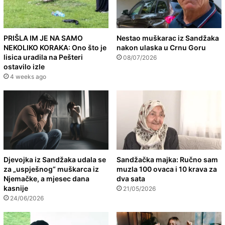
PRIŠLA IM JE NA SAMO
Nestao muškarac iz Sandžaka
NEKOLIKO KORAKA: Ono što je
nakon ulaska u Crnu Goru
lisica uradila na Pešteri
08/07/2026
ostavilo izle
4 weeks ago
Djevojka iz Sandžaka udala se
Sandžačka majka: Ručno sam
za „uspješnog“ muškarca iz
muzla 100 ovaca i 10 krava za
Njemačke, a mjesec dana
dva sata
kasnije
21/05/2026
24/06/2026