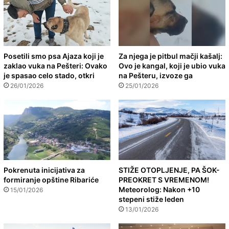
Posetili smo psa Ajaza koji je
Za njega je pitbul mačji kašalj:
zaklao vuka na Pešteri: Ovako
Ovo je kangal, koji je ubio vuka
je spasao celo stado, otkri
na Pešteru, izvoze ga
26/01/2026
25/01/2026
Pokrenuta inicijativa za
STIŽE OTOPLJENJE, PA ŠOK-
formiranje opštine Ribariće
PREOKRET S VREMENOM!
Meteorolog: Nakon +10
15/01/2026
stepeni stiže leden
13/01/2026