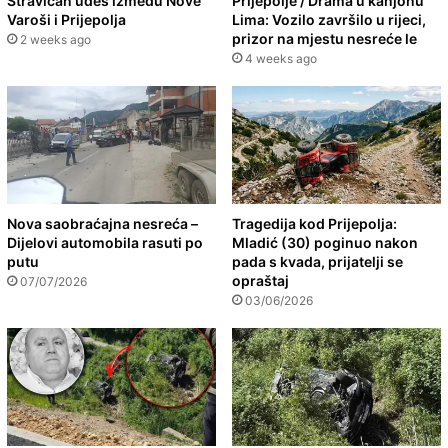
Stravičan udes između Nove
Prijepolje / Drama u kanjonu
Varoši i Prijepolja
Lima: Vozilo završilo u rijeci,
prizor na mjestu nesreće le
2 weeks ago
4 weeks ago
Nova saobraćajna nesreća –
Tragedija kod Prijepolja:
Dijelovi automobila rasuti po
Mladić (30) poginuo nakon
putu
pada s kvada, prijatelji se
opraštaj
07/07/2026
03/06/2026