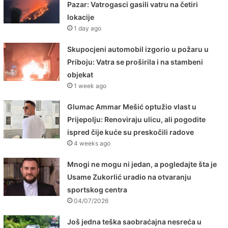
Pazar: Vatrogasci gasili vatru na četiri
lokacije
1 day ago
Skupocjeni automobil izgorio u požaru u
Priboju: Vatra se proširila i na stambeni
objekat
1 week ago
Glumac Ammar Mešić optužio vlast u
Prijepolju: Renoviraju ulicu, ali pogodite
ispred čije kuće su preskočili radove
4 weeks ago
Mnogi ne mogu ni jedan, a pogledajte šta je
Usame Zukorlić uradio na otvaranju
sportskog centra
04/07/2026
Još jedna teška saobraćajna nesreća u