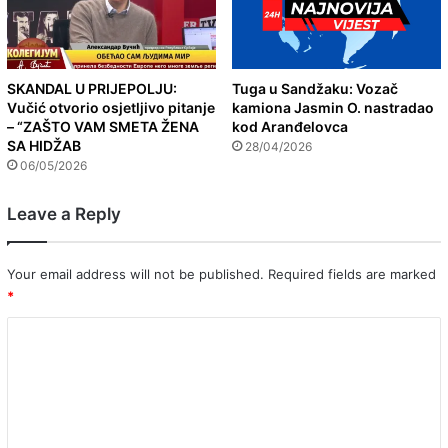
SKANDAL U PRIJEPOLJU:
Tuga u Sandžaku: Vozač
Vučić otvorio osjetljivo pitanje
kamiona Jasmin O. nastradao
– “ZAŠTO VAM SMETA ŽENA
kod Aranđelovca
SA HIDŽAB
28/04/2026
06/05/2026
Leave a Reply
Your email address will not be published.
Required fields are marked
*
C
o
m
m