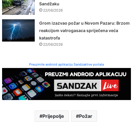
Sandžaku
22/06/2026
Grom izazvao požar u Novom Pazaru: Brzom
reakcijom vatrogasaca spriječena veća
katastrofa
22/06/2026
Preuzmite android aplikaciju Sandzaklive portala
Prijepolje
Požar