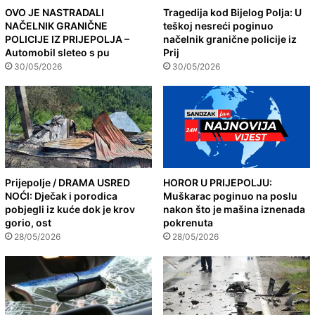
OVO JE NASTRADALI
Tragedija kod Bijelog Polja: U
NAČELNIK GRANIČNE
teškoj nesreći poginuo
POLICIJE IZ PRIJEPOLJA –
načelnik granične policije iz
Automobil sleteo s pu
Prij
30/05/2026
30/05/2026
Prijepolje / DRAMA USRED
HOROR U PRIJEPOLJU:
NOĆI: Dječak i porodica
Muškarac poginuo na poslu
pobjegli iz kuće dok je krov
nakon što je mašina iznenada
gorio, ost
pokrenuta
28/05/2026
28/05/2026