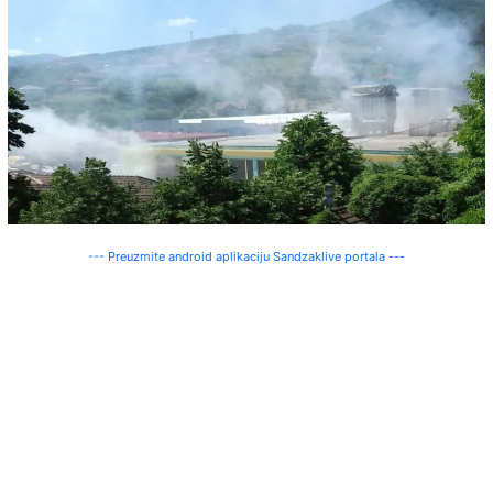
--- Preuzmite android aplikaciju Sandzaklive portala ---