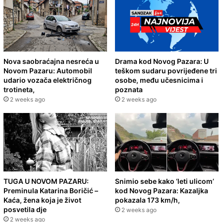
Nova saobraćajna nesreća u
Drama kod Novog Pazara: U
Novom Pazaru: Automobil
teškom sudaru povrijeđene tri
udario vozača električnog
osobe, među učesnicima i
trotineta,
poznata
2 weeks ago
2 weeks ago
TUGA U NOVOM PAZARU:
Snimio sebe kako ‘leti ulicom’
Preminula Katarina Boričić –
kod Novog Pazara: Kazaljka
Kaća, žena koja je život
pokazala 173 km/h,
posvetila dje
2 weeks ago
2 weeks ago