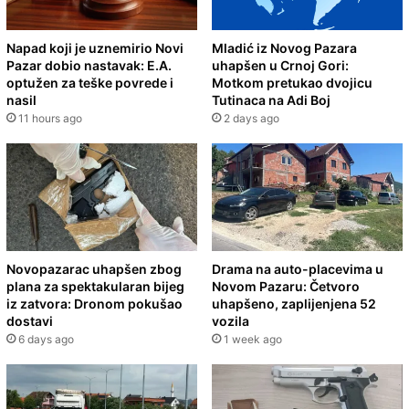
Napad koji je uznemirio Novi
Mladić iz Novog Pazara
Pazar dobio nastavak: E.A.
uhapšen u Crnoj Gori:
optužen za teške povrede i
Motkom pretukao dvojicu
nasil
Tutinaca na Adi Boj
11 hours ago
2 days ago
Novopazarac uhapšen zbog
Drama na auto-placevima u
plana za spektakularan bijeg
Novom Pazaru: Četvoro
iz zatvora: Dronom pokušao
uhapšeno, zaplijenjena 52
dostavi
vozila
6 days ago
1 week ago