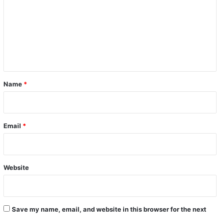
m
m
e
n
t
*
Name
*
Email
*
Website
Save my name, email, and website in this browser for the next