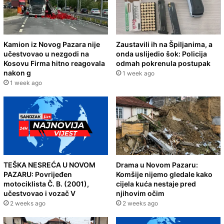
Kamion iz Novog Pazara nije
Zaustavili ih na Špiljanima, a
učestvovao u nezgodi na
onda uslijedio šok: Policija
Kosovu Firma hitno reagovala
odmah pokrenula postupak
nakon g
1 week ago
1 week ago
TEŠKA NESREĆA U NOVOM
Drama u Novom Pazaru:
PAZARU: Povrijeđen
Komšije nijemo gledale kako
motociklista Č. B. (2001),
cijela kuća nestaje pred
učestvovao i vozač V
njihovim očim
2 weeks ago
2 weeks ago