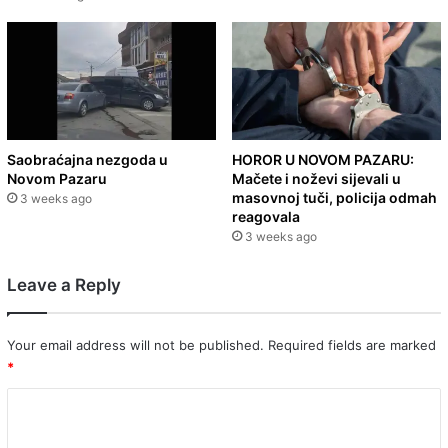
Saobraćajna nezgoda u
HOROR U NOVOM PAZARU:
Novom Pazaru
Mačete i noževi sijevali u
masovnoj tuči, policija odmah
3 weeks ago
reagovala
3 weeks ago
Leave a Reply
Your email address will not be published.
Required fields are marked
*
C
o