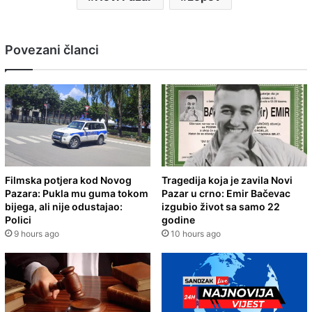
Povezani članci
Filmska potjera kod Novog
Tragedija koja je zavila Novi
Pazara: Pukla mu guma tokom
Pazar u crno: Emir Bačevac
bijega, ali nije odustajao:
izgubio život sa samo 22
Polici
godine
9 hours ago
10 hours ago