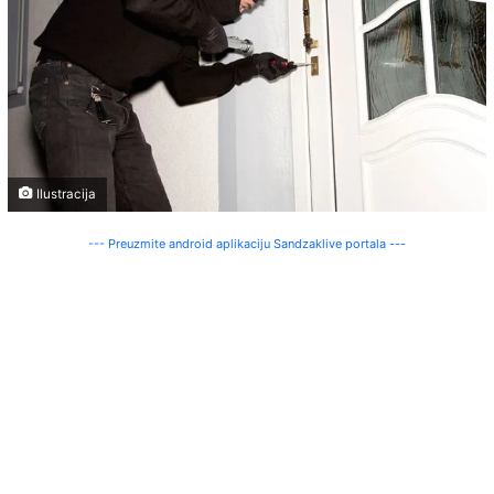
Ilustracija
--- Preuzmite android aplikaciju Sandzaklive portala ---