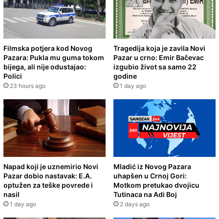
Filmska potjera kod Novog
Tragedija koja je zavila Novi
Pazara: Pukla mu guma tokom
Pazar u crno: Emir Bačevac
bijega, ali nije odustajao:
izgubio život sa samo 22
Polici
godine
23 hours ago
1 day ago
Napad koji je uznemirio Novi
Mladić iz Novog Pazara
Pazar dobio nastavak: E.A.
uhapšen u Crnoj Gori:
optužen za teške povrede i
Motkom pretukao dvojicu
nasil
Tutinaca na Adi Boj
1 day ago
2 days ago