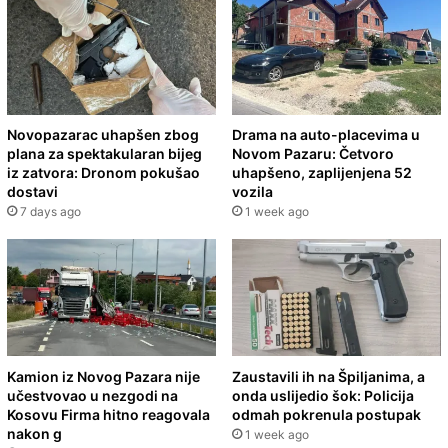
Novopazarac uhapšen zbog
Drama na auto-placevima u
plana za spektakularan bijeg
Novom Pazaru: Četvoro
iz zatvora: Dronom pokušao
uhapšeno, zaplijenjena 52
dostavi
vozila
7 days ago
1 week ago
Kamion iz Novog Pazara nije
Zaustavili ih na Špiljanima, a
učestvovao u nezgodi na
onda uslijedio šok: Policija
Kosovu Firma hitno reagovala
odmah pokrenula postupak
nakon g
1 week ago