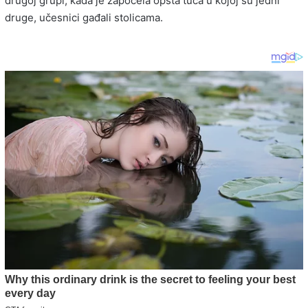
drugoj grupi, kada je započela opšta tuča u kojoj su jedni
druge, učesnici gađali stolicama.