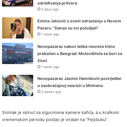
određivanja pritvora
3 days ago
Emina Jahović o svom odrastanju u Novom
Pazaru: ”Danas su svi poludjeli”
1 week ago
Novopazarac nakon teške nesreće hitno
prebačen u Beograd: Motociklista se bori za
život
1 week ago
Novopazarac Jasmin Hamidović povrijeđen
u saobraćajnoj nesreći u Minhenu
2 weeks ago
Snimak je skinut sa sigurnosne kamere kafića, a u kratkom
vremenskom periodu postao je viralan na “Fejsbuku”.