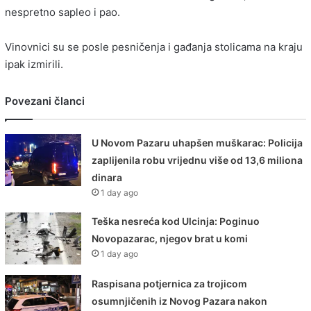
nespretno sapleo i pao.
Vinovnici su se posle pesničenja i gađanja stolicama na kraju
ipak izmirili.
Povezani članci
U Novom Pazaru uhapšen muškarac: Policija
zaplijenila robu vrijednu više od 13,6 miliona
dinara
1 day ago
Teška nesreća kod Ulcinja: Poginuo
Novopazarac, njegov brat u komi
1 day ago
Raspisana potjernica za trojicom
osumnjičenih iz Novog Pazara nakon