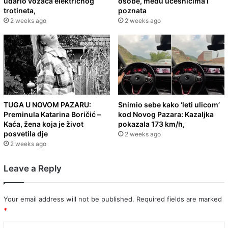
udario vozača električnog
osobe, među učesnicima i
trotineta,
poznata
2 weeks ago
2 weeks ago
TUGA U NOVOM PAZARU:
Snimio sebe kako ‘leti ulicom’
Preminula Katarina Boričić –
kod Novog Pazara: Kazaljka
Kaća, žena koja je život
pokazala 173 km/h,
posvetila dje
2 weeks ago
2 weeks ago
Leave a Reply
Your email address will not be published.
Required fields are marked
*