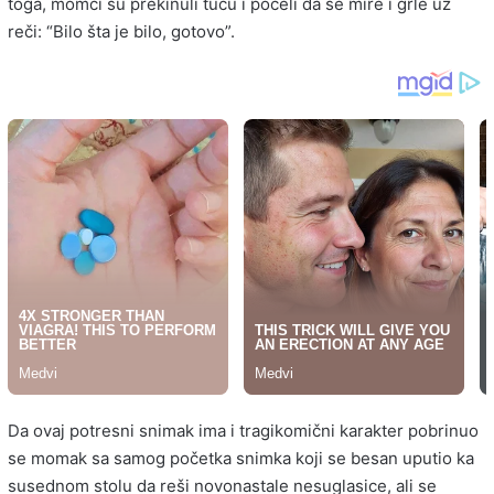
toga, momci su prekinuli tuču i počeli da se mire i grle uz
reči: “Bilo šta je bilo, gotovo”.
Da ovaj potresni snimak ima i tragikomični karakter pobrinuo
se momak sa samog početka snimka koji se besan uputio ka
susednom stolu da reši novonastale nesuglasice, ali se