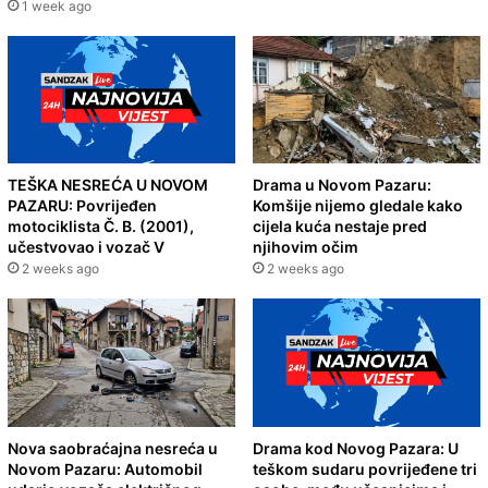
1 week ago
TEŠKA NESREĆA U NOVOM
Drama u Novom Pazaru:
PAZARU: Povrijeđen
Komšije nijemo gledale kako
motociklista Č. B. (2001),
cijela kuća nestaje pred
učestvovao i vozač V
njihovim očim
2 weeks ago
2 weeks ago
Nova saobraćajna nesreća u
Drama kod Novog Pazara: U
Novom Pazaru: Automobil
teškom sudaru povrijeđene tri