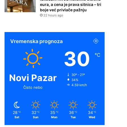
eura, a cena je prava sitnica – tri
boje već privlače pažnju
22 hours ago
Vremenska prognoza
30
℃
Novi Pazar
30º - 21º
34%
4.59 km/h
Čisto nebo
28
32
35
36
34
℃
℃
℃
℃
℃
Sat
Sun
Mon
Tue
Wed