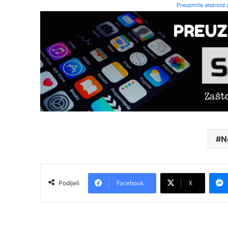
Preuzmite android a
N
Facebook
X
Podijeli