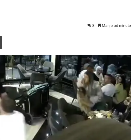
8
Manje od minute
Printaj