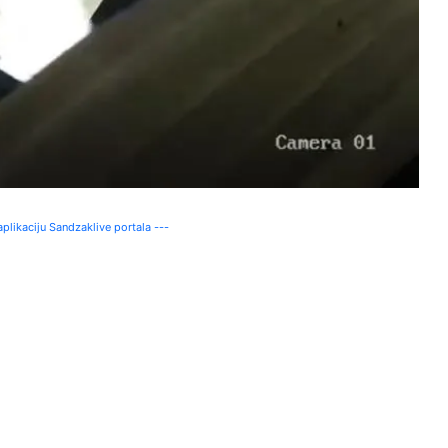
plikaciju Sandzaklive portala ---