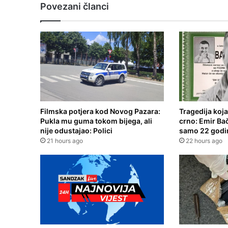
Povezani članci
Filmska potjera kod Novog Pazara:
Tragedija koja
Pukla mu guma tokom bijega, ali
crno: Emir Ba
nije odustajao: Polici
samo 22 godi
21 hours ago
22 hours ago