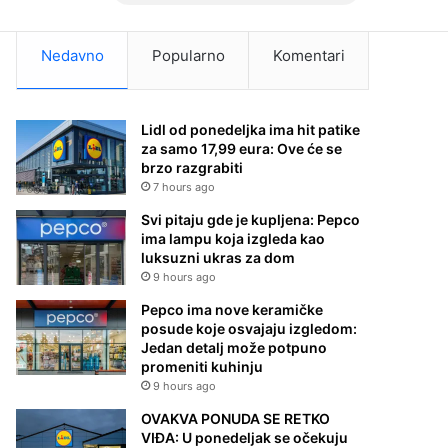
Nedavno
Popularno
Komentari
Lidl od ponedeljka ima hit patike
za samo 17,99 eura: Ove će se
brzo razgrabiti
7 hours ago
Svi pitaju gde je kupljena: Pepco
ima lampu koja izgleda kao
luksuzni ukras za dom
9 hours ago
Pepco ima nove keramičke
posude koje osvajaju izgledom:
Jedan detalj može potpuno
promeniti kuhinju
9 hours ago
OVAKVA PONUDA SE RETKO
VIĐA: U ponedeljak se očekuju