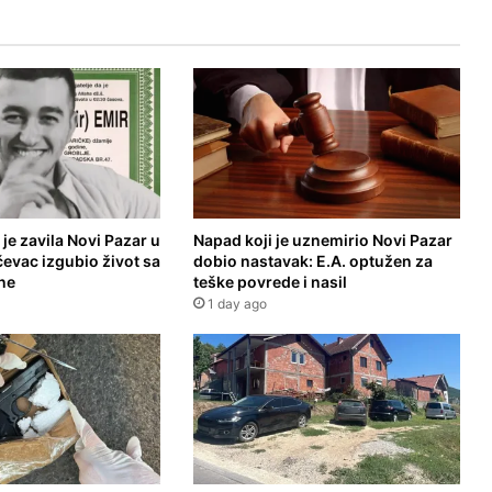
 je zavila Novi Pazar u
Napad koji je uznemirio Novi Pazar
čevac izgubio život sa
dobio nastavak: E.A. optužen za
ne
teške povrede i nasil
1 day ago