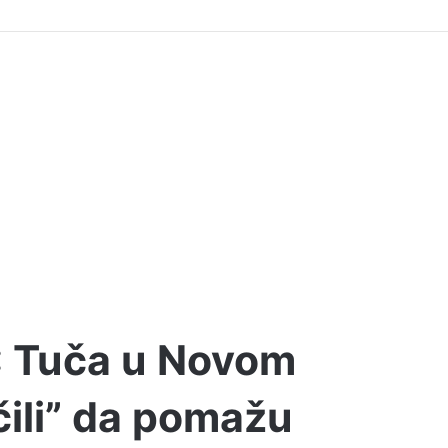
 Tuča u Novom
čili” da pomažu