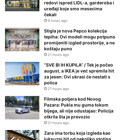
redovi ispred LIDL-a, garderoba i
uređaji koje smo mesecima
čekali
9 hours ago
Stigla je nova Pepco kolekcija
tepiha: Ovi modeli mogu potpuno
promijeniti izgled prostorije, a ne
koštaju puno
21 hours ago
”SVE BI IH KUPILA” / Tek je počeo
august, a IKEA je već spremila hit
za jesen: Ovi ukrasi će nestati s
polica
21 hours ago
Filmska potjera kod Novog
Pazara: Pukla mu guma tokom
bijega, ali nije odustajao: Policija
otkrila šta je prevozio
21 hours ago
Zara ima torbu koja izgleda kao
luksuzni hit od nekoliko stotina