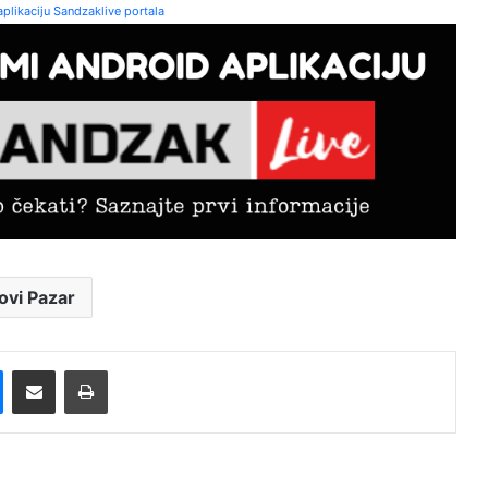
plikaciju Sandzaklive portala
ovi Pazar
Messenger
Pošalji preko E-Maila
Printaj