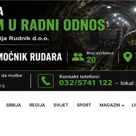
SRBIJA
REGIJA
SVIJET
SPORT
MAGAZIN
L
ika
Ekonomija
Obrazovanje
Religija
Socijalne teme
Kultura