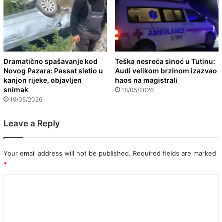
Dramatično spašavanje kod
Teška nesreća sinoć u Tutinu:
Novog Pazara: Passat sletio u
Audi velikom brzinom izazvao
kanjon rijeke, objavljen
haos na magistrali
snimak
18/05/2026
19/05/2026
Leave a Reply
Your email address will not be published.
Required fields are marked
*
C
o
m