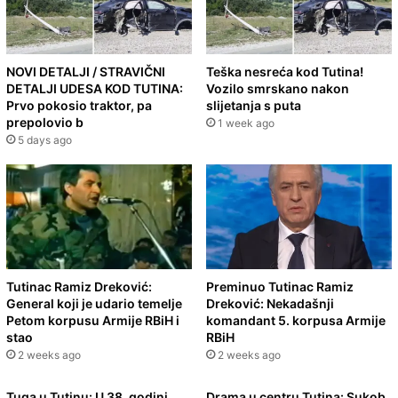
NOVI DETALJI / STRAVIČNI
Teška nesreća kod Tutina!
DETALJI UDESA KOD TUTINA:
Vozilo smrskano nakon
Prvo pokosio traktor, pa
slijetanja s puta
prepolovio b
1 week ago
5 days ago
Tutinac Ramiz Dreković:
Preminuo Tutinac Ramiz
General koji je udario temelje
Dreković: Nekadašnji
Petom korpusu Armije RBiH i
komandant 5. korpusa Armije
stao
RBiH
2 weeks ago
2 weeks ago
Tuga u Tutinu: U 38. godini
Drama u centru Tutina: Sukob