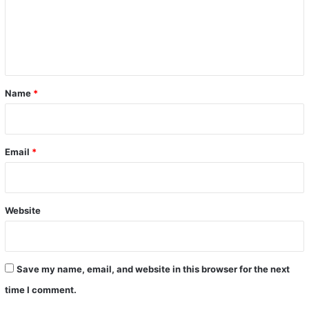
m
e
n
t
*
Name
*
Email
*
Website
Save my name, email, and website in this browser for the next
time I comment.