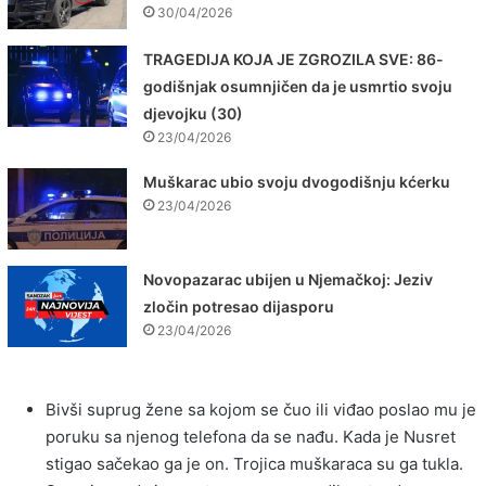
30/04/2026
TRAGEDIJA KOJA JE ZGROZILA SVE: 86-
godišnjak osumnjičen da je usmrtio svoju
djevojku (30)
23/04/2026
Muškarac ubio svoju dvogodišnju kćerku
23/04/2026
Novopazarac ubijen u Njemačkoj: Jeziv
zločin potresao dijasporu
23/04/2026
Bivši suprug žene sa kojom se čuo ili viđao poslao mu je
poruku sa njenog telefona da se nađu. Kada je Nusret
stigao sačekao ga je on. Trojica muškaraca su ga tukla.