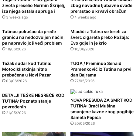
života preselio Nermin Škrijelj,
zbog navodne ljubavne svađe
iza njega ostala supruga i
prerastao u krvavi obračun
3 weeks ago
4 weeks ago
Tutinac pokušao da pređe
Mladić iz Tutina se tereti za
granicu na nedozvoljen način,
šverc cigareta preko Rožaja:
pa napravio još veći problem
Evo gdje ih je krio
18/06/2026
16/06/2026
Težak sudar kod Tutina:
TUGA / Preminuo Senaid
Motociklistkinja hitno
Pramenković iz Tutina na prvi
prebačena u Novi Pazar
dan Bajrama
03/06/2026
27/05/2026
DETALJI TEŠKE NESREĆE KOD
NOVA PRESUDA ZA SMRT KOD
TUTINA: Poznato stanje
TUTINA: Braći Mušina
povređenih
smanjene kazne zbog pogibije
21/05/2026
Sameta Pepića
20/05/2026