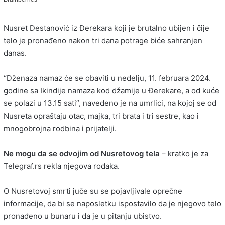
Nusret Destanović iz Đerekara koji je brutalno ubijen i čije
telo je pronađeno nakon tri dana potrage biće sahranjen
danas.
“Dženaza namaz će se obaviti u nedelju, 11. februara 2024.
godine sa Ikindije namaza kod džamije u Đerekare, a od kuće
se polazi u 13.15 sati”, navedeno je na umrlici, na kojoj se od
Nusreta opraštaju otac, majka, tri brata i tri sestre, kao i
mnogobrojna rodbina i prijatelji.
Ne mogu da se odvojim od Nusretovog tela
– kratko je za
Telegraf.rs rekla njegova rođaka.
O Nusretovoj smrti juče su se pojavljivale oprečne
informacije, da bi se naposletku ispostavilo da je njegovo telo
pronađeno u bunaru i da je u pitanju ubistvo.