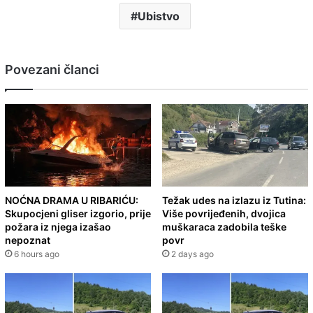
Ubistvo
Povezani članci
NOĆNA DRAMA U RIBARIĆU:
Težak udes na izlazu iz Tutina:
Skupocjeni gliser izgorio, prije
Više povrijeđenih, dvojica
požara iz njega izašao
muškaraca zadobila teške
nepoznat
povr
6 hours ago
2 days ago