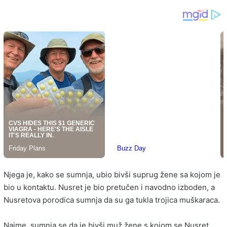
Njega je, kako se sumnja, ubio bivši suprug žene sa kojom je
bio u kontaktu. Nusret je bio pretučen i navodno izboden, a
Nusretova porodica sumnja da su ga tukla trojica muškaraca.
Naime, sumnja se da je bivši muž žene s kojom se Nusret