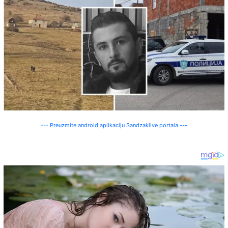
--- Preuzmite android aplikaciju Sandzaklive portala ---