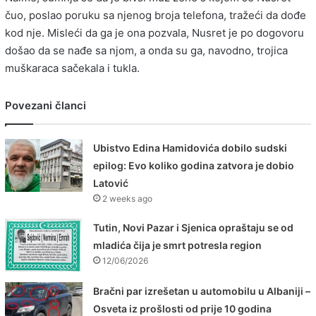
čuo, poslao poruku sa njenog broja telefona, tražeći da dođe
kod nje. Misleći da ga je ona pozvala, Nusret je po dogovoru
došao da se nađe sa njom, a onda su ga, navodno, trojica
muškaraca sačekala i tukla.
Povezani članci
Ubistvo Edina Hamidovića dobilo sudski
epilog: Evo koliko godina zatvora je dobio
Latović
2 weeks ago
Tutin, Novi Pazar i Sjenica opraštaju se od
mladića čija je smrt potresla region
12/06/2026
Bračni par izrešetan u automobilu u Albaniji –
Osveta iz prošlosti od prije 10 godina