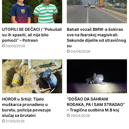
UTOPILI SE DEČACI / “Pokušali
Bahati vozač BMW-a šokirao
su ih spasiti, ali nije bilo
sve na Ibarskoj magistrali:
pomoći” – Potresn
Sekunde dijelile od stravičnog
su
09/06/2026
04/06/2026
HOROR u Srbiji: Tijelo
“DOŠAO DA SAHRANI
muškarca pronađeno u
ROĐAKA, PA I SAM STRADAO”
buretu, policija povezuje
– Tragična sudbina M.B koj
slučaj sa brutalni
29/04/2026
21/05/2026