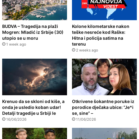
BUDVA – Tragedija na plaži
Kolone kilometarske nakon
Mogren: Mladić iz Srbije (30)
teške nesreće kod Raške:
utopio se u moru
Hitna i policija satima na
terenu
1 week ago
2 weeks ago
Krenuo da se skloni od kiše, a
Otkrivene šokantne poruke iz
onda je usledio koban udar!
porodice dječaka ubice: “Je*i
Detalji tragedije u Srbiji le
se, sine” –
16/06/2026
11/06/2026