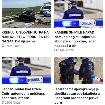
KRENULI U SLOVENIJU, PA NA
KAMERE SNIMILE NAPAD:
NJIH NALETEO “FORD” SA 130
Komunalnog milicajca tukli
NA SAT! Detalji jezive
zbog parking kazne, jedan
napadač u bij
27/04/2026
03/04/2026
Lančani sudar kod Užica:
U čarapama djevojke koja je
Četiri automobila uništena,
skočila sa zgrade fakulteta u
saobraćaj otežan
Beogradu pronađene jezive
poru
28/03/2026