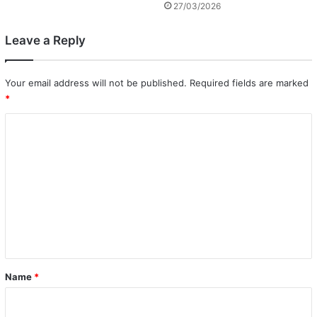
27/03/2026
Leave a Reply
Your email address will not be published.
Required fields are marked
*
C
o
m
m
e
n
t
*
Name
*