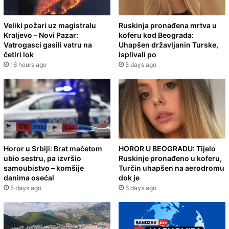
Veliki požari uz magistralu
Ruskinja pronađena mrtva u
Kraljevo – Novi Pazar:
koferu kod Beograda:
Vatrogasci gasili vatru na
Uhapšen državljanin Turske,
četiri lok
isplivali po
16 hours ago
5 days ago
Horor u Srbiji: Brat mačetom
HOROR U BEOGRADU: Tijelo
ubio sestru, pa izvršio
Ruskinje pronađeno u koferu,
samoubistvo – komšije
Turčin uhapšen na aerodromu
danima osećal
dok je
5 days ago
6 days ago