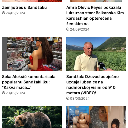
Zemljotres u Sandžaku
Amra Olević Reyes pokazala
luksuzan stan: Balkanska Kim
24/09/2024
Kardashian opterećena
ženskim na
24/09/2024
Seka Aleksić komentarisala
Sandžak: Dževad uspješno
popularnu Sandžaklijku:
uzgaja lubenice na
”Kakva maca…”
nadmorskoj visini od 910
metara /VIDEO/
20/09/2024
03/08/2024