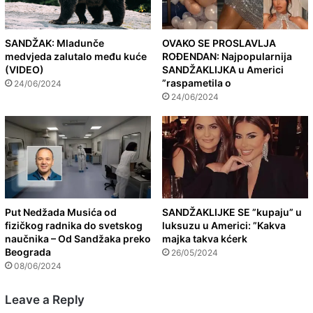
SANDŽAK: Mladunče
OVAKO SE PROSLAVLJA
medvjeda zalutalo među kuće
ROĐENDAN: Najpopularnija
(VIDEO)
SANDŽAKLIJKA u Americi
”raspametila o
24/06/2024
24/06/2024
Put Nedžada Musića od
SANDŽAKLIJKE SE ”kupaju” u
fizičkog radnika do svetskog
luksuzu u Americi: ”Kakva
naučnika – Od Sandžaka preko
majka takva kćerk
Beograda
26/05/2024
08/06/2024
Leave a Reply