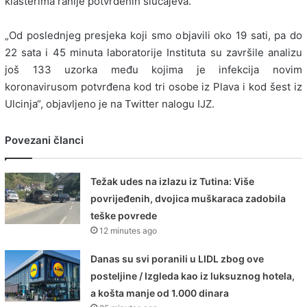
klasterima ranije potvrđenih slučajeva.
„Od poslednjeg presjeka koji smo objavili oko 19 sati, pa do
22 sata i 45 minuta laboratorije Instituta su završile analizu
još 133 uzorka među kojima je infekcija novim
koronavirusom potvrđena kod tri osobe iz Plava i kod šest iz
Ulcinja“, objavljeno je na Twitter nalogu IJZ.
Povezani članci
Težak udes na izlazu iz Tutina: Više
povrijeđenih, dvojica muškaraca zadobila
teške povrede
12 minutes ago
Danas su svi poranili u LIDL zbog ove
posteljine / Izgleda kao iz luksuznog hotela,
a košta manje od 1.000 dinara