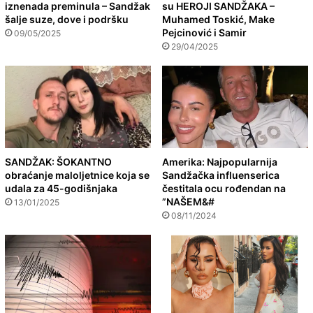
iznenada preminula – Sandžak
su HEROJI SANDŽAKA –
šalje suze, dove i podršku
Muhamed Toskić, Make
Pejcinović i Samir
09/05/2025
29/04/2025
SANDŽAK: ŠOKANTNO
Amerika: Najpopularnija
obraćanje maloljetnice koja se
Sandžačka influenserica
udala za 45-godišnjaka
čestitala ocu rođendan na
”NAŠEM&#
13/01/2025
08/11/2024