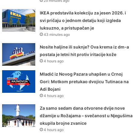
25 minutes ago
IKEA predstavila kolekciju za jesen 2026. i
svi pričaju o jednom detalju koji izgleda
luksuzno, a pristupačan je
43 minutes ago
Nosite haljine ili suknje? Ova krema iz dm-a
postala je letni hit protiv iritacije kože
4 hours ago
Mladić iz Novog Pazara uhapšen u Crnoj
Gori: Motkom pretukao dvojicu Tutinaca na
Adi Bojani
4 hours ago
Za samo sedam dana otvorene dvije nove
džamije u Rožajama – svečanost u Njegušima
okupila brojne zvanice
4 hours ago