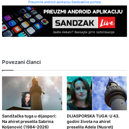
Preuzmite android aplikaciju Sandzaklive portala
Povezani članci
Sandžačka tuga u dijaspori:
DIJASPORSKA TUGA: U 43.
Na ahiret preselila Sabrina
godini života na ahiret
Koljenović (1984–2026)
preselila Adela (Nusret)