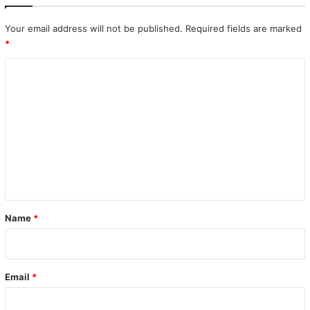
Your email address will not be published.
Required fields are marked
*
C
o
m
m
e
n
t
*
Name
*
Email
*