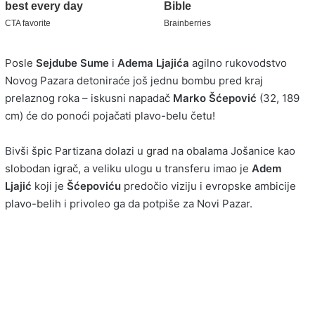
Posle
Sejdube Sume
i
Adema Ljajića
agilno rukovodstvo
Novog Pazara detoniraće još jednu bombu pred kraj
prelaznog roka – iskusni napadač
Marko Šćepović
(32, 189
cm) će do ponoći pojačati plavo-belu četu!
Bivši špic Partizana dolazi u grad na obalama Jošanice kao
slobodan igrač, a veliku ulogu u transferu imao je
Adem
Ljajić
koji je
Šćepoviću
predočio viziju i evropske ambicije
plavo-belih i privoleo ga da potpiše za Novi Pazar.