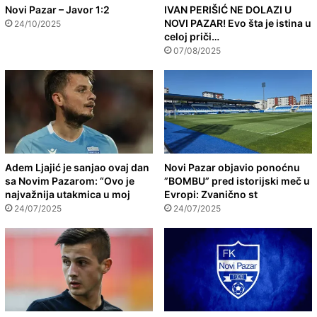
Novi Pazar – Javor 1:2
IVAN PERIŠIĆ NE DOLAZI U
NOVI PAZAR! Evo šta je istina u
24/10/2025
celoj priči…
07/08/2025
Adem Ljajić je sanjao ovaj dan
Novi Pazar objavio ponoćnu
sa Novim Pazarom: “Ovo je
”BOMBU” pred istorijski meč u
najvažnija utakmica u moj
Evropi: Zvanično st
24/07/2025
24/07/2025