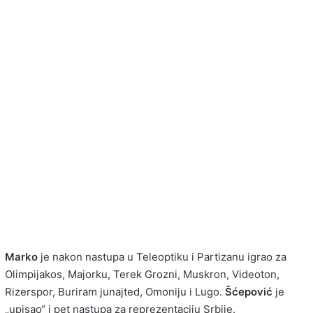
Marko
je nakon nastupa u Teleoptiku i Partizanu igrao za
Olimpijakos, Majorku, Terek Grozni, Muskron, Videoton,
Rizerspor, Buriram junajted, Omoniju i Lugo.
Šćepović
je
„upisao“ i pet nastupa za reprezentaciju Srbije.