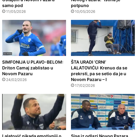
samo pod
potpuno
11/05/2026
10/05/2026
SIMFONIJA U PLAVO-BELOM:
ŠTA URADI ‘CRNI’
Driton Camaj zablistao u
LALATOVIĆU: Krenuo da se
Novom Pazaru
prekrsti, pa se setio da je u
Novom Pazaru – I
24/02/2026
17/02/2026
Lalatović nikada emotivniji o
Sise iz odlazi Novog Pazara