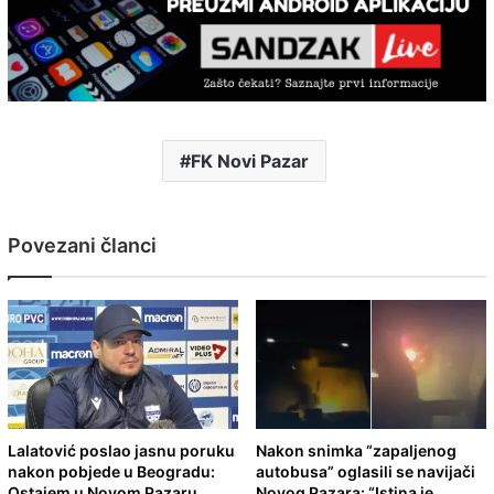
FK Novi Pazar
Povezani članci
Lalatović poslao jasnu poruku
Nakon snimka “zapaljenog
nakon pobjede u Beogradu:
autobusa” oglasili se navijači
Ostajem u Novom Pazaru
Novog Pazara: “Istina je