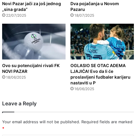
Novi Pazar jači za još jednog
Dva pojačanja u Novom
„sina grada”
Pazaru
22/07/2025
18/07/2025
Ovo su potencijalni rivali FK
OGLASIO SE OTAC ADEMA
NOVI PAZAR
LJAJIĆA! Evo da li će
proslavljeni fudbaler karijeru
18/06/2025
nastaviti u P
16/06/2025
Leave a Reply
Your email address will not be published.
Required fields are marked
*