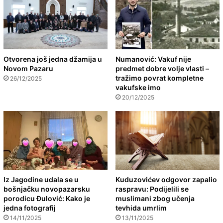
Otvorena još jedna džamija u
Numanović: Vakuf nije
Novom Pazaru
predmet dobre volje vlasti –
tražimo povrat kompletne
26/12/2025
vakufske imo
20/12/2025
Iz Jagodine udala se u
Kuduzovićev odgovor zapalio
bošnjačku novopazarsku
raspravu: Podijelili se
porodicu Đulović: Kako je
muslimani zbog učenja
jedna fotografij
tevhida umrlim
14/11/2025
13/11/2025