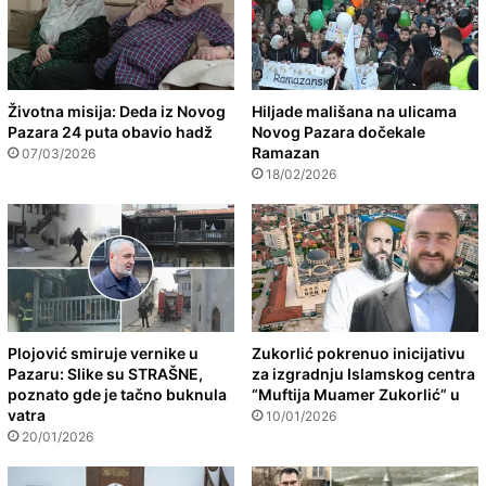
Životna misija: Deda iz Novog
Hiljade mališana na ulicama
Pazara 24 puta obavio hadž
Novog Pazara dočekale
Ramazan
07/03/2026
18/02/2026
Plojović smiruje vernike u
Zukorlić pokrenuo inicijativu
Pazaru: Slike su STRAŠNE,
za izgradnju Islamskog centra
poznato gde je tačno buknula
“Muftija Muamer Zukorlić” u
vatra
10/01/2026
20/01/2026