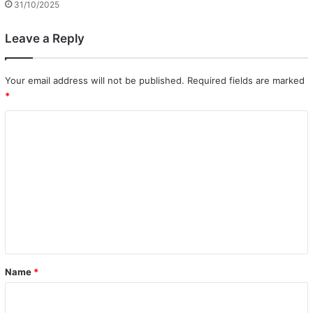
31/10/2025
Leave a Reply
Your email address will not be published.
Required fields are marked
*
C
o
m
m
e
n
t
*
Name
*