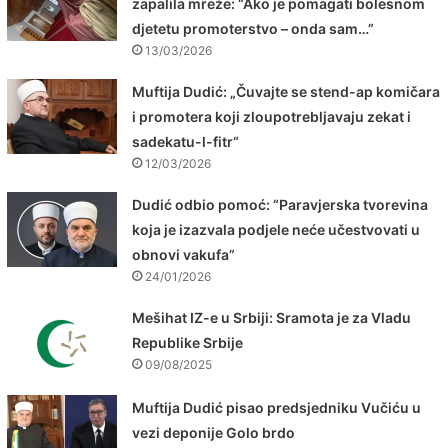
zapalila mreže: “Ako je pomagati bolesnom
djetetu promoterstvo – onda sam…”
13/03/2026
Muftija Dudić: „Čuvajte se stend-ap komičara
i promotera koji zloupotrebljavaju zekat i
sadekatu-l-fitr“
12/03/2026
Dudić odbio pomoć: “Paravjerska tvorevina
koja je izazvala podjele neće učestvovati u
obnovi vakufa”
24/01/2026
Mešihat IZ-e u Srbiji: Sramota je za Vladu
Republike Srbije
09/08/2025
Muftija Dudić pisao predsjedniku Vučiću u
vezi deponije Golo brdo