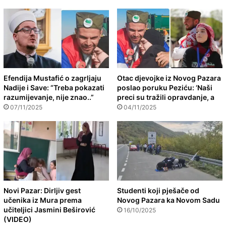
Efendija Mustafić o zagrljaju
Otac djevojke iz Novog Pazara
Nadije i Save: “Treba pokazati
poslao poruku Peziću: ‘Naši
razumijevanje, nije znao..”
preci su tražili opravdanje, a
07/11/2025
04/11/2025
Novi Pazar: Dirljiv gest
Studenti koji pješače od
učenika iz Mura prema
Novog Pazara ka Novom Sadu
učiteljici Jasmini Beširović
16/10/2025
(VIDEO)