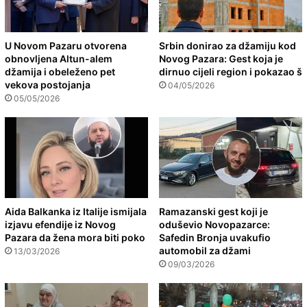
U Novom Pazaru otvorena
Srbin donirao za džamiju kod
obnovljena Altun-alem
Novog Pazara: Gest koja je
džamija i obeleženo pet
dirnuo cijeli region i pokazao š
vekova postojanja
04/05/2026
05/05/2026
Aida Balkanka iz Italije ismijala
Ramazanski gest koji je
izjavu efendije iz Novog
oduševio Novopazarce:
Pazara da žena mora biti poko
Safedin Bronja uvakufio
automobil za džami
13/03/2026
09/03/2026