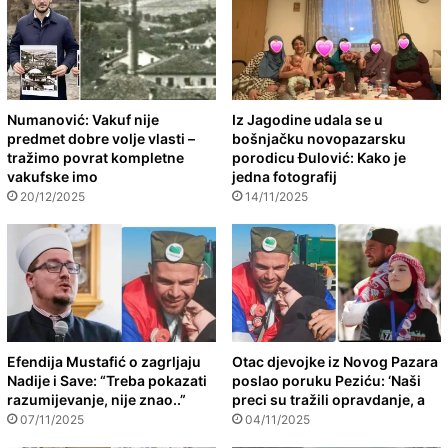
Numanović: Vakuf nije
Iz Jagodine udala se u
predmet dobre volje vlasti –
bošnjačku novopazarsku
tražimo povrat kompletne
porodicu Đulović: Kako je
vakufske imo
jedna fotografij
20/12/2025
14/11/2025
Efendija Mustafić o zagrljaju
Otac djevojke iz Novog Pazara
Nadije i Save: “Treba pokazati
poslao poruku Peziću: ‘Naši
razumijevanje, nije znao..”
preci su tražili opravdanje, a
07/11/2025
04/11/2025