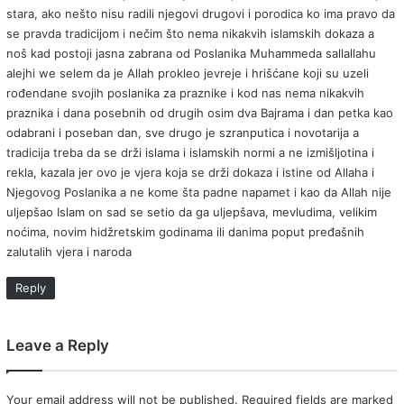
stara, ako nešto nisu radili njegovi drugovi i porodica ko ima pravo da
se pravda tradicijom i nečim što nema nikakvih islamskih dokaza a
noš kad postoji jasna zabrana od Poslanika Muhammeda sallallahu
alejhi we selem da je Allah prokleo jevreje i hrišćane koji su uzeli
rođendane svojih poslanika za praznike i kod nas nema nikakvih
praznika i dana posebnih od drugih osim dva Bajrama i dan petka kao
odabrani i poseban dan, sve drugo je szranputica i novotarija a
tradicija treba da se drži islama i islamskih normi a ne izmišljotina i
rekla, kazala jer ovo je vjera koja se drži dokaza i istine od Allaha i
Njegovog Poslanika a ne kome šta padne napamet i kao da Allah nije
uljepšao Islam on sad se setio da ga uljepšava, mevludima, velikim
noćima, novim hidžretskim godinama ili danima poput pređašnih
zalutalih vjera i naroda
Reply
Leave a Reply
Your email address will not be published.
Required fields are marked