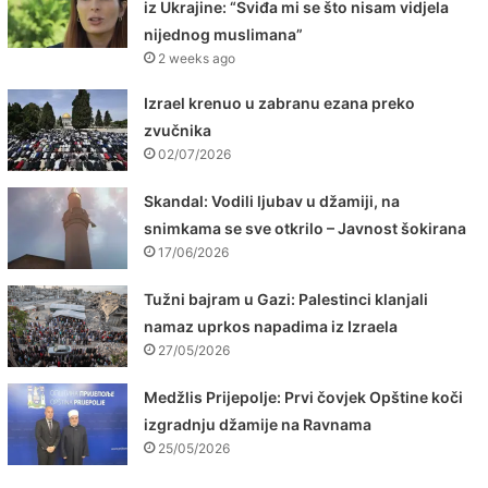
iz Ukrajine: “Sviđa mi se što nisam vidjela
nijednog muslimana”
2 weeks ago
Izrael krenuo u zabranu ezana preko
zvučnika
02/07/2026
Skandal: Vodili ljubav u džamiji, na
snimkama se sve otkrilo – Javnost šokirana
17/06/2026
Tužni bajram u Gazi: Palestinci klanjali
namaz uprkos napadima iz Izraela
27/05/2026
Medžlis Prijepolje: Prvi čovjek Opštine koči
izgradnju džamije na Ravnama
25/05/2026