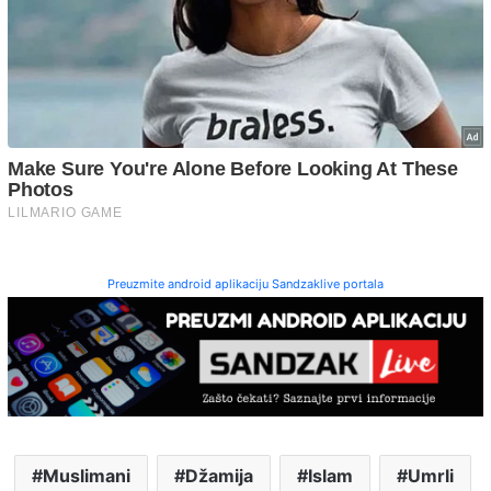
Preuzmite android aplikaciju Sandzaklive portala
Muslimani
Džamija
Islam
Umrli