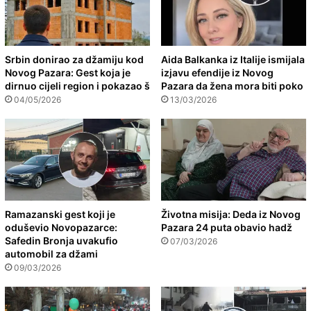
Srbin donirao za džamiju kod
Aida Balkanka iz Italije ismijala
Novog Pazara: Gest koja je
izjavu efendije iz Novog
dirnuo cijeli region i pokazao š
Pazara da žena mora biti poko
04/05/2026
13/03/2026
Ramazanski gest koji je
Životna misija: Deda iz Novog
oduševio Novopazarce:
Pazara 24 puta obavio hadž
Safedin Bronja uvakufio
07/03/2026
automobil za džami
09/03/2026