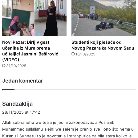
Novi Pazar: Dirljiv gest
Studenti koji pješače od
učenika iz Mura prema
Novog Pazara ka Novom Sadu
učiteljici Jasmini Beširović
16/10/2025
(VIDEO)
31/10/2025
Jedan komentar
s
Sandzaklija
a
28/11/2025 at 17:42
y
Allah subhanehu we teala je jedini zakonodavac a Poslanik
s
Muhammed sallallahu alejhi we selem je prenio sve i ono što nema u
:
Kur’anu i Sunnetu to je novotarija i stranputica oa bila stara koliko je