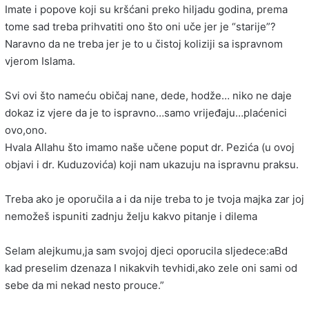
Imate i popove koji su kršćani preko hiljadu godina, prema
tome sad treba prihvatiti ono što oni uče jer je “starije”?
Naravno da ne treba jer je to u čistoj koliziji sa ispravnom
vjerom Islama.
Svi ovi što nameću običaj nane, dede, hodže… niko ne daje
dokaz iz vjere da je to ispravno…samo vrijeđaju…plaćenici
ovo,ono.
Hvala Allahu što imamo naše učene poput dr. Pezića (u ovoj
objavi i dr. Kuduzovića) koji nam ukazuju na ispravnu praksu.
Treba ako je oporučila a i da nije treba to je tvoja majka zar joj
nemožeš ispuniti zadnju želju kakvo pitanje i dilema
Selam alejkumu,ja sam svojoj djeci oporucila sljedece:aBd
kad preselim dzenaza I nikakvih tevhidi,ako zele oni sami od
sebe da mi nekad nesto prouce.”