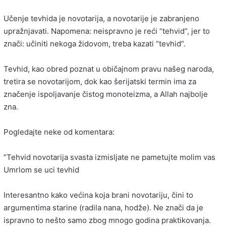
Učenje tevhida je novotarija, a novotarije je zabranjeno
upražnjavati. Napomena: neispravno je reći “tehvid”, jer to
znači: učiniti nekoga židovom, treba kazati “tevhid”.
Tevhid, kao obred poznat u običajnom pravu našeg naroda,
tretira se novotarijom, dok kao šerijatski termin ima za
značenje ispoljavanje čistog monoteizma, a Allah najbolje
zna.
Pogledajte neke od komentara:
”Tehvid novotarija svasta izmisljate ne pametujte molim vas
Umrlom se uci tevhid
Interesantno kako većina koja brani novotariju, čini to
argumentima starine (radila nana, hodže). Ne znači da je
ispravno to nešto samo zbog mnogo godina praktikovanja.