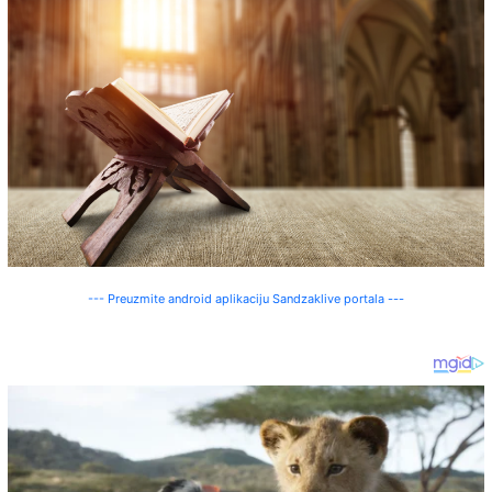
--- Preuzmite android aplikaciju Sandzaklive portala ---