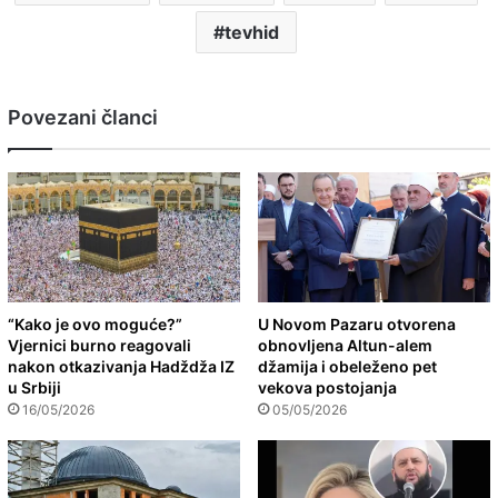
tevhid
Povezani članci
“Kako je ovo moguće?”
U Novom Pazaru otvorena
Vjernici burno reagovali
obnovljena Altun-alem
nakon otkazivanja Hadždža IZ
džamija i obeleženo pet
u Srbiji
vekova postojanja
16/05/2026
05/05/2026