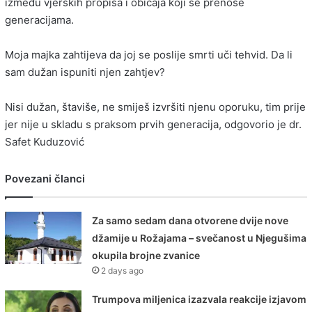
između vjerskih propisa i običaja koji se prenose
generacijama.
Moja majka zahtijeva da joj se poslije smrti uči tehvid. Da li
sam dužan ispuniti njen zahtjev?
Nisi dužan, štaviše, ne smiješ izvršiti njenu oporuku, tim prije
jer nije u skladu s praksom prvih generacija, odgovorio je dr.
Safet Kuduzović
Povezani članci
Za samo sedam dana otvorene dvije nove
džamije u Rožajama – svečanost u Njegušima
okupila brojne zvanice
2 days ago
Trumpova miljenica izazvala reakcije izjavom