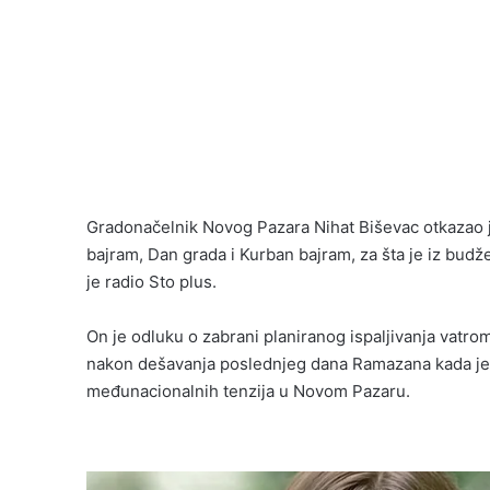
Gradonačelnik Novog Pazara Nihat Biševac otkazao 
bajram, Dan grada i Kurban bajram, za šta je iz budž
je radio Sto plus.
On je odluku o zabrani planiranog ispaljivanja vatr
nakon dešavanja poslednjeg dana Ramazana kada je
međunacionalnih tenzija u Novom Pazaru.