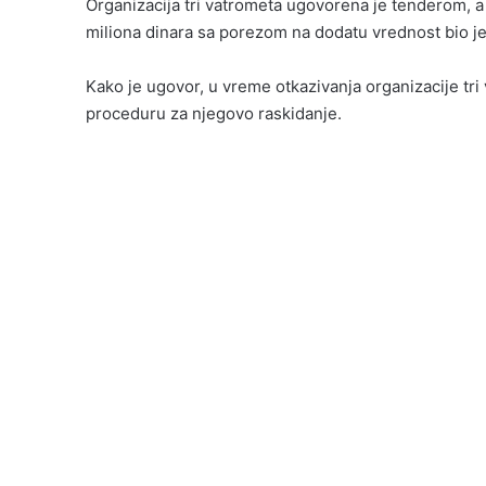
Organizacija tri vatrometa ugovorena je tenderom, a
miliona dinara sa porezom na dodatu vrednost bio je
Kako je ugovor, u vreme otkazivanja organizacije tri
proceduru za njegovo raskidanje.