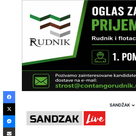
Facebook
X
SANDŽAK
Messenger
Pošalji preko E-Maila