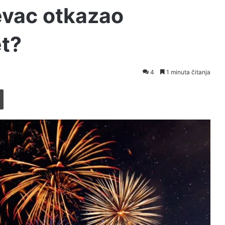
evac otkazao
t?
4
1 minuta čitanja
Printaj