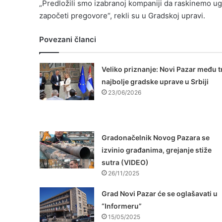
„Predložili smo izabranoj kompaniji da raskinemo ugo
započeti pregovore“, rekli su u Gradskoj upravi.
Povezani članci
Veliko priznanje: Novi Pazar među tr
najbolje gradske uprave u Srbiji
23/06/2026
Gradonačelnik Novog Pazara se
izvinio građanima, grejanje stiže
sutra (VIDEO)
26/11/2025
Grad Novi Pazar će se oglašavati u
“Informeru”
15/05/2025