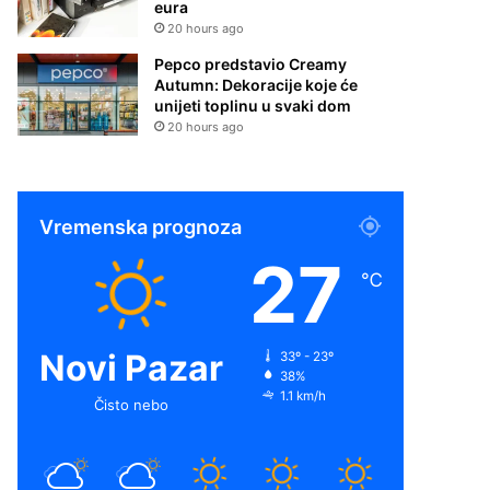
eura
20 hours ago
Pepco predstavio Creamy
Autumn: Dekoracije koje će
unijeti toplinu u svaki dom
20 hours ago
Vremenska prognoza
27
℃
Novi Pazar
33º - 23º
38%
1.1 km/h
Čisto nebo