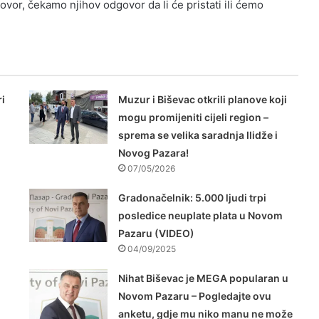
vor, čekamo njihov odgovor da li će pristati ili ćemo
i
Muzur i Biševac otkrili planove koji
mogu promijeniti cijeli region –
sprema se velika saradnja Ilidže i
Novog Pazara!
07/05/2026
Gradonačelnik: 5.000 ljudi trpi
posledice neuplate plata u Novom
Pazaru (VIDEO)
04/09/2025
Nihat Biševac je MEGA popularan u
Novom Pazaru – Pogledajte ovu
anketu, gdje mu niko manu ne može