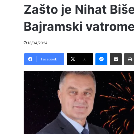
Zašto je Nihat Biš
Bajramski vatrome
18/04/2024
Messenger
Pošalji preko E-Maila
Facebook
X