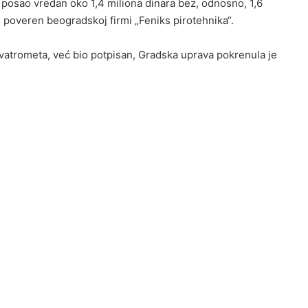
 posao vredan oko 1,4 miliona dinara bez, odnosno, 1,6
 poveren beogradskoj firmi „Feniks pirotehnika“.
 vatrometa, već bio potpisan, Gradska uprava pokrenula je