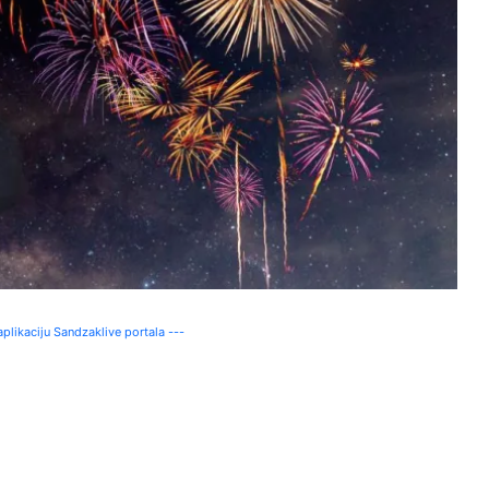
plikaciju Sandzaklive portala ---