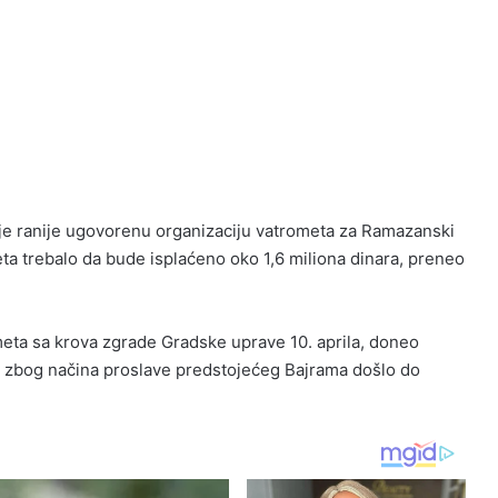
je ranije ugovorenu organizaciju vatrometa za Ramazanski
eta trebalo da bude isplaćeno oko 1,6 miliona dinara, preneo
ometa sa krova zgrade Gradske uprave 10. aprila, doneo
 zbog načina proslave predstojećeg Bajrama došlo do