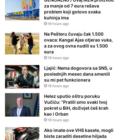
za manje od 7 eura rešava
problem koji gotovo svaka
kuhinja ima
19 hours ago
Na Pešteru čuvaju čak 1.500
ovaca: Kangal Ajas otjerao vuka,
a za ovog ovna nudili su 1.500
eura
19 hours ago
Ljajić: Nema dogovora sa SNS, u
poslednjih mesec dana smenili
su mi pet funkcionera
19 hours ago
Helez uputio oštru poruku
Vučiću: “Pratili smo svaki tvoj
pokret u BiH, doživjet ćeš krah
kao i Orban
19 hours ago
Ako imate ove VHS kasete, mogli
biste zaraditi desetine hiljada