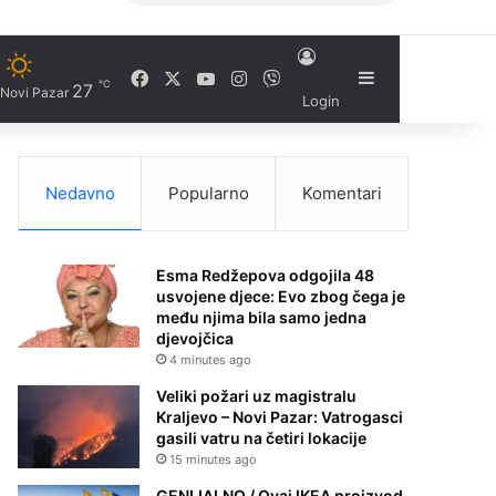
Facebook
X
YouTube
Instagram
Viber
Sidebar
℃
27
Novi Pazar
Login
Nedavno
Popularno
Komentari
Esma Redžepova odgojila 48
usvojene djece: Evo zbog čega je
među njima bila samo jedna
djevojčica
4 minutes ago
Veliki požari uz magistralu
Kraljevo – Novi Pazar: Vatrogasci
gasili vatru na četiri lokacije
15 minutes ago
GENIJALNO / Ovaj IKEA proizvod