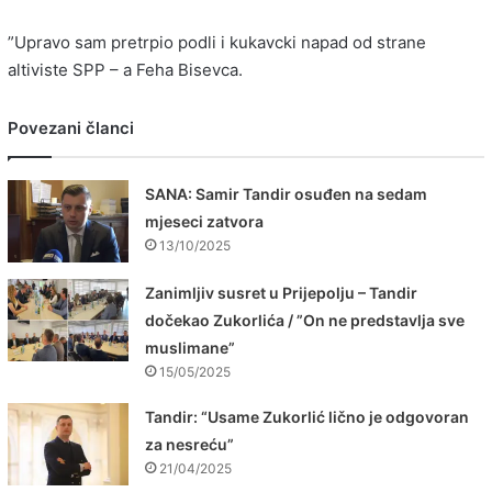
”Upravo sam pretrpio podli i kukavcki napad od strane
altiviste SPP – a Feha Bisevca.
Povezani članci
SANA: Samir Tandir osuđen na sedam
mjeseci zatvora
13/10/2025
Zanimljiv susret u Prijepolju – Tandir
dočekao Zukorlića / ”On ne predstavlja sve
muslimane”
15/05/2025
Tandir: “Usame Zukorlić lično je odgovoran
za nesreću”
21/04/2025