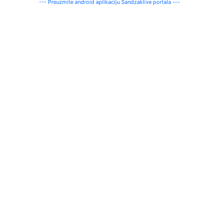
--- Preuzmite android aplikaciju Sandzaklive portala ---