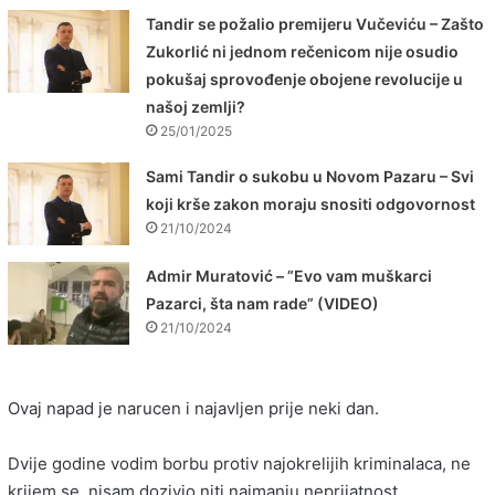
Tandir se požalio premijeru Vučeviću – Zašto
Zukorlić ni jednom rečenicom nije osudio
pokušaj sprovođenje obojene revolucije u
našoj zemlji?
25/01/2025
Sami Tandir o sukobu u Novom Pazaru – Svi
koji krše zakon moraju snositi odgovornost
21/10/2024
Admir Muratović – ”Evo vam muškarci
Pazarci, šta nam rade” (VIDEO)
21/10/2024
Ovaj napad je narucen i najavljen prije neki dan.
Dvije godine vodim borbu protiv najokrelijih kriminalaca, ne
krijem se, nisam dozivio niti najmanju neprijatnost…