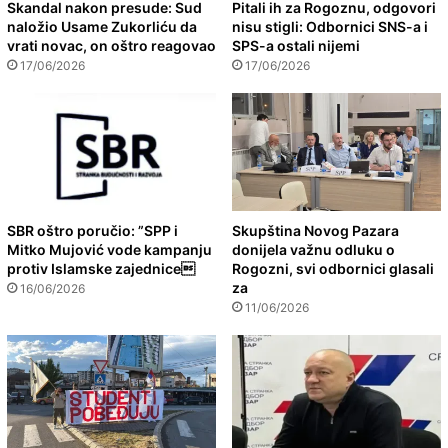
Skandal nakon presude: Sud
Pitali ih za Rogoznu, odgovori
naložio Usame Zukorliću da
nisu stigli: Odbornici SNS-a i
vrati novac, on oštro reagovao
SPS-a ostali nijemi
17/06/2026
17/06/2026
SBR oštro poručio: ”SPP i
Skupština Novog Pazara
Mitko Mujović vode kampanju
donijela važnu odluku o
protiv Islamske zajednice
Rogozni, svi odbornici glasali
za
16/06/2026
11/06/2026