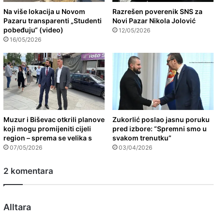
Na više lokacija u Novom
Razrešen poverenik SNS za
Pazaru transparenti „Studenti
Novi Pazar Nikola Jolović
pobeđuju“ (video)
12/05/2026
16/05/2026
Muzur i Biševac otkrili planove
Zukorlić poslao jasnu poruku
koji mogu promijeniti cijeli
pred izbore: “Spremni smo u
region – sprema se velika s
svakom trenutku”
07/05/2026
03/04/2026
2 komentara
s
Alltara
a