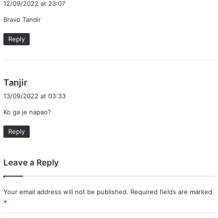
12/09/2022 at 23:07
y
Bravo Tandir
s
:
Reply
s
Tanjir
a
13/09/2022 at 03:33
y
Ko ga je napao?
s
:
Reply
Leave a Reply
Your email address will not be published.
Required fields are marked
*