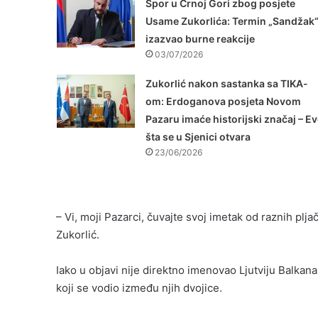
Spor u Crnoj Gori zbog posjete
Usame Zukorlića: Termin „Sandžak
izazvao burne reakcije
03/07/2026
Zukorlić nakon sastanka sa TIKA-
om: Erdoganova posjeta Novom
Pazaru imaće historijski značaj – E
šta se u Sjenici otvara
23/06/2026
– Vi, moji Pazarci, čuvajte svoj imetak od raznih plj
Zukorlić.
Iako u objavi nije direktno imenovao Ljutviju Balkan
koji se vodio između njih dvojice.