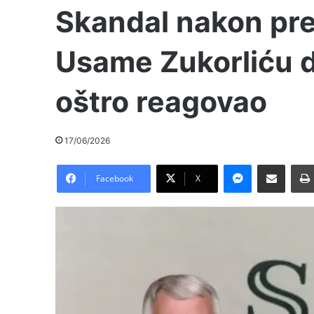
Skandal nakon pre
Usame Zukorliću d
oštro reagovao
17/06/2026
Messenger
Pošalji preko E-Maila
Facebook
X