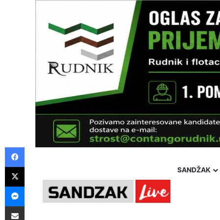
Facebook
X
SANDŽAK
Messenger
Pošalji preko E-Maila