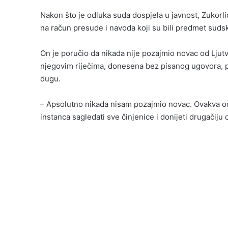
Nakon što je odluka suda dospjela u javnost, Zukorli
na račun presude i navoda koji su bili predmet suds
On je poručio da nikada nije pozajmio novac od Ljut
njegovim riječima, donesena bez pisanog ugovora, p
dugu.
– Apsolutno nikada nisam pozajmio novac. Ovakva od
instanca sagledati sve činjenice i donijeti drugačiju 