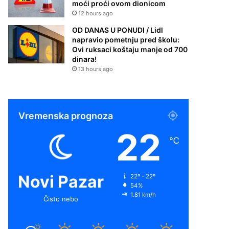
moći proći ovom dionicom
12 hours ago
OD DANAS U PONUDI / Lidl
napravio pometnju pred školu:
Ovi ruksaci koštaju manje od 700
dinara!
13 hours ago
Vremenska prognoza
22
℃
Novi Pazar
22º - 22º
54%
1.81 km/h
Čisto nebo