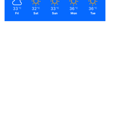
33
32
33
36
36
℃
℃
℃
℃
℃
Fri
Sat
Sun
Mon
Tue