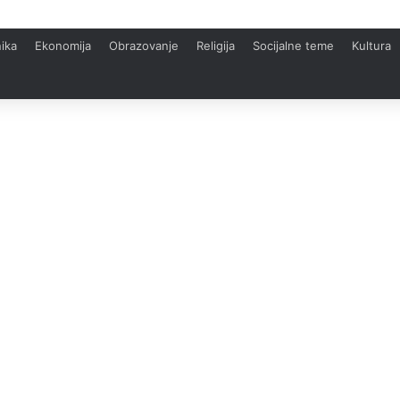
ika
Ekonomija
Obrazovanje
Religija
Socijalne teme
Kultura