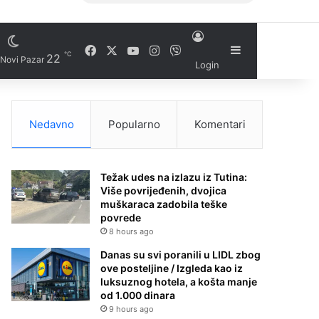
Facebook
X
YouTube
Instagram
Viber
Sidebar
℃
22
Novi Pazar
Login
Nedavno
Popularno
Komentari
Težak udes na izlazu iz Tutina:
Više povrijeđenih, dvojica
muškaraca zadobila teške
povrede
8 hours ago
Danas su svi poranili u LIDL zbog
ove posteljine / Izgleda kao iz
luksuznog hotela, a košta manje
od 1.000 dinara
9 hours ago