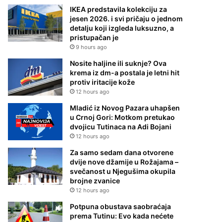
IKEA predstavila kolekciju za
jesen 2026. i svi pričaju o jednom
detalju koji izgleda luksuzno, a
pristupačan je
9 hours ago
Nosite haljine ili suknje? Ova
krema iz dm-a postala je letni hit
protiv iritacije kože
12 hours ago
Mladić iz Novog Pazara uhapšen
u Crnoj Gori: Motkom pretukao
dvojicu Tutinaca na Adi Bojani
12 hours ago
Za samo sedam dana otvorene
dvije nove džamije u Rožajama –
svečanost u Njegušima okupila
brojne zvanice
12 hours ago
Potpuna obustava saobraćaja
prema Tutinu: Evo kada nećete