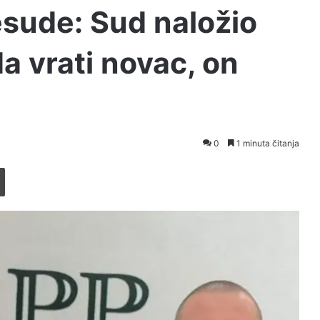
sude: Sud naložio
a vrati novac, on
0
1 minuta čitanja
Printaj