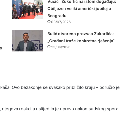
Vučić i Zukorlić na istom događaju:
“
Obilježen veliki američki jubilej u
Beogradu
03/07/2026
Bulić otvoreno prozvao Zukorlića:
„Građani traže konkretna rješenja“
23/06/2026
vo
ačkaša. Ovo bezakonje se svakako približilo kraju – poručio je
a, njegova reakcija uslijedila je upravo nakon sudskog spora