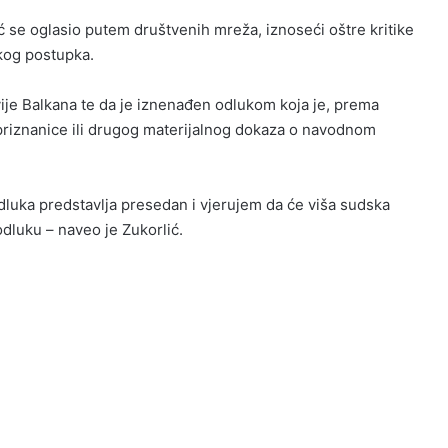
ć se oglasio putem društvenih mreža, iznoseći oštre kritike
kog postupka.
vije Balkana te da je iznenađen odlukom koja je, prema
riznanice ili drugog materijalnog dokaza o navodnom
luka predstavlja presedan i vjerujem da će viša sudska
odluku – naveo je Zukorlić.