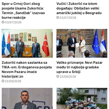
Spor u Crnoj Gori zbog
Vučić i Zukorlić na istom
posjete Usame Zukorlića:
događaju: Obilježen veliki
Termin „Sandžak“ izazvao
američki jubilej u Beogradu
burne reakcije
03/07/2026
03/07/2026
Zukorlić nakon sastanka sa
Veliko priznanje: Novi Pazar
TIKA-om: Erdoganova posjeta
među tri najbolje gradske
Novom Pazaru imaće
uprave u Srbiji
historijski zn
23/06/2026
23/06/2026