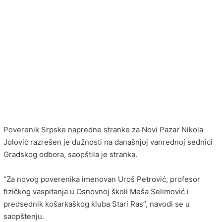
Poverenik Srpske napredne stranke za Novi Pazar Nikola
Jolović razrešen je dužnosti na današnjoj vanrednoj sednici
Gradskog odbora, saopštila je stranka.
“Za novog poverenika imenovan Uroš Petrović, profesor
fizičkog vaspitanja u Osnovnoj školi Meša Selimović i
predsednik košarkaškog kluba Stari Ras”, navodi se u
saopštenju.