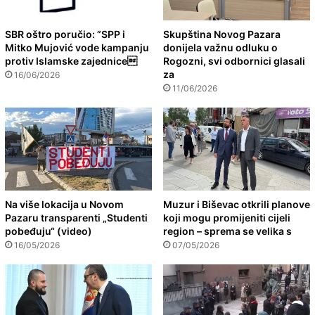
SBR oštro poručio: ”SPP i
Skupština Novog Pazara
Mitko Mujović vode kampanju
donijela važnu odluku o
protiv Islamske zajednice
Rogozni, svi odbornici glasali
za
16/06/2026
11/06/2026
Na više lokacija u Novom
Muzur i Biševac otkrili planove
Pazaru transparenti „Studenti
koji mogu promijeniti cijeli
pobeđuju“ (video)
region – sprema se velika s
16/05/2026
07/05/2026