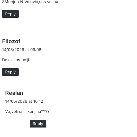
SMenjen N.Volovic,sns volina
s
:
Reply
s
Filozof
a
14/05/2026 at 09:08
y
Dolazi jos bolji.
s
:
Reply
s
Realan
a
14/05/2026 at 10:12
y
Vo,volina ili konjina????
s
:
Reply