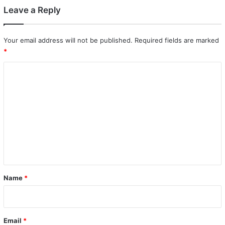
Leave a Reply
Your email address will not be published.
Required fields are marked
*
C
o
m
m
e
n
t
*
Name
*
Email
*