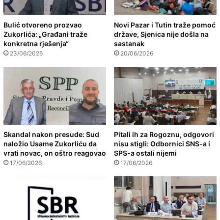
Bulić otvoreno prozvao
Novi Pazar i Tutin traže pomoć
Zukorlića: „Građani traže
države, Sjenica nije došla na
konkretna rješenja“
sastanak
23/06/2026
20/06/2026
Skandal nakon presude: Sud
Pitali ih za Rogoznu, odgovori
naložio Usame Zukorliću da
nisu stigli: Odbornici SNS-a i
vrati novac, on oštro reagovao
SPS-a ostali nijemi
17/06/2026
17/06/2026