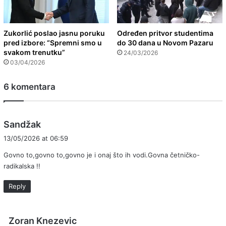
Zukorlić poslao jasnu poruku
Određen pritvor studentima
pred izbore: “Spremni smo u
do 30 dana u Novom Pazaru
svakom trenutku”
24/03/2026
03/04/2026
6 komentara
s
Sandžak
a
13/05/2026 at 06:59
y
Govno to,govno to,govno je i onaj što ih vodi.Govna četničko-
s
radikalska !!
:
Reply
s
Zoran Knezevic