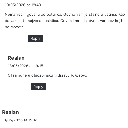
a
13/05/2026 at 18:43
y
Nema vecih govana od poturica. Govno vam je stalno u ustima. Kao
s
da vam je to najveca poslatica. Govna i mrznja, dve stvari bez kojih
:
ne mozete.
Reply
s
Realan
a
13/05/2026 at 19:15
y
Cifsa none u otadzbinsku ti drzavu R.Kosovo
s
:
Reply
s
Realan
a
13/05/2026 at 19:14
y