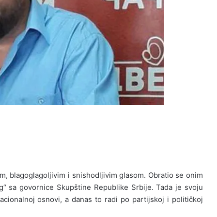
, blagoglagoljivim i snishodljivim glasom. Obratio se onim
g“ sa govornice Skupštine Republike Srbije. Tada je svoju
cionalnoj osnovi, a danas to radi po partijskoj i političkoj