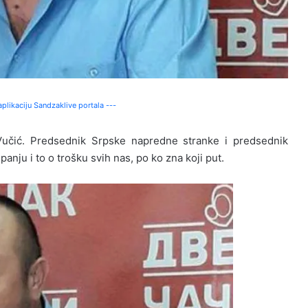
plikaciju Sandzaklive portala ---
Vučić. Predsednik Srpske napredne stranke i predsednik
ju i to o trošku svih nas, po ko zna koji put.