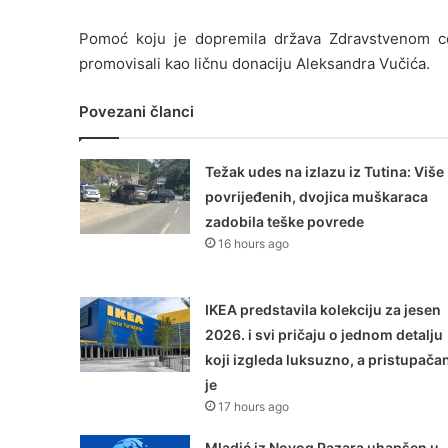
Pomoć koju je dopremila država Zdravstvenom cen
promovisali kao ličnu donaciju Aleksandra Vučića.
Povezani članci
Težak udes na izlazu iz Tutina: Više
povrijeđenih, dvojica muškaraca
zadobila teške povrede
16 hours ago
IKEA predstavila kolekciju za jesen
2026. i svi pričaju o jednom detalju
koji izgleda luksuzno, a pristupača
je
17 hours ago
Mladić iz Novog Pazara uhapšen u