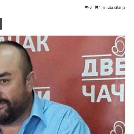
0
1 minuta čitanja
Printaj