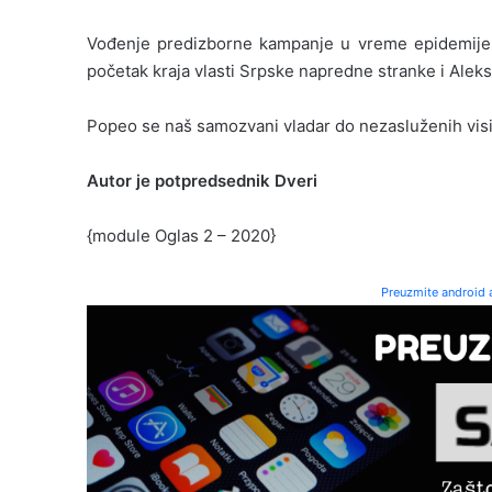
Vođenje predizborne kampanje u vreme epidemije i
početak kraja vlasti Srpske napredne stranke i Alek
Popeo se naš samozvani vladar do nezasluženih visina
Autor je potpredsednik Dveri
{module Oglas 2 – 2020}
Preuzmite android a