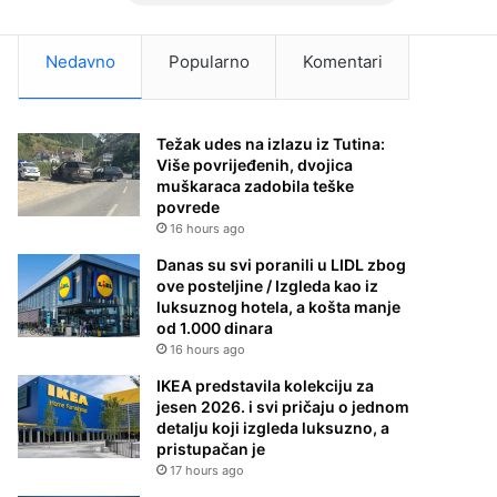
Nedavno
Popularno
Komentari
Težak udes na izlazu iz Tutina:
Više povrijeđenih, dvojica
muškaraca zadobila teške
povrede
16 hours ago
Danas su svi poranili u LIDL zbog
ove posteljine / Izgleda kao iz
luksuznog hotela, a košta manje
od 1.000 dinara
16 hours ago
IKEA predstavila kolekciju za
jesen 2026. i svi pričaju o jednom
detalju koji izgleda luksuzno, a
pristupačan je
17 hours ago