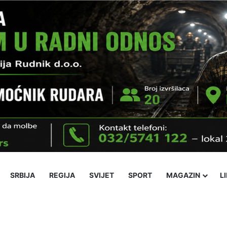
SRBIJA
REGIJA
SVIJET
SPORT
MAGAZIN
L
Ekonomija
Obrazovanje
Religija
Socijalne teme
Kultura
Nov