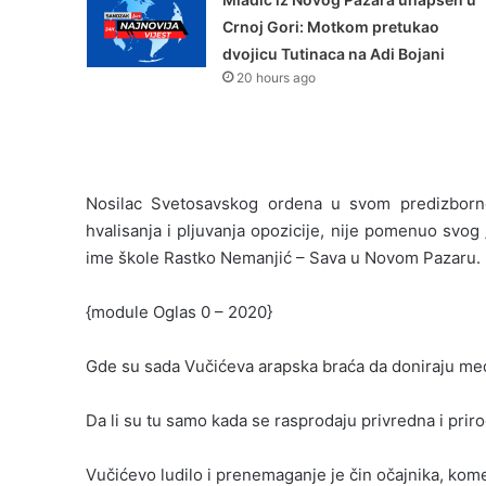
Crnoj Gori: Motkom pretukao
dvojicu Tutinaca na Adi Bojani
20 hours ago
Nosilac Svetosavskog ordena u svom predizborn
hvalisanja i pljuvanja opozicije, nije pomenuo svog
ime škole Rastko Nemanjić – Sava u Novom Pazaru.
{module Oglas 0 – 2020}
Gde su sada Vučićeva arapska braća da doniraju me
Da li su tu samo kada se rasprodaju privredna i prir
Vučićevo ludilo i prenemaganje je čin očajnika, kome