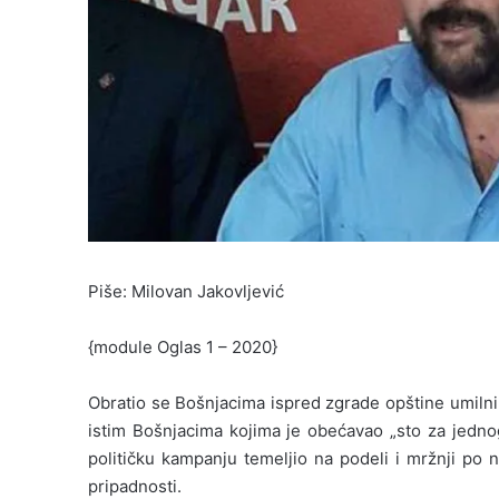
Piše: Milovan Jakovljević
{module Oglas 1 – 2020}
Obratio se Bošnjacima ispred zgrade opštine umilnim
istim Bošnjacima kojima je obećavao „sto za jedno
političku kampanju temeljio na podeli i mržnji po na
pripadnosti.