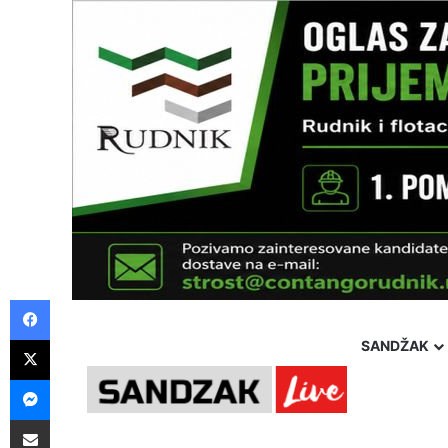
Facebook
X
SANDŽAK
Messenger
Friday, 7 August 2026
Politika
Društvo
Hronika
Pošalji preko E-Maila