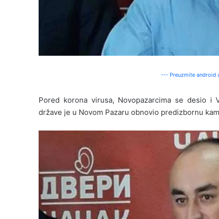
--- Preuzmite android a
Pored korona virusa, Novopazarcima se desio i 
države je u Novom Pazaru obnovio predizbornu kampan