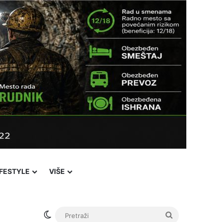
IFESTYLE
VIŠE
Facebook
X
YouTube
Instagram
Viber
Sidebar
℃
24
i Pazar
Login
Switch skin
Pretraži