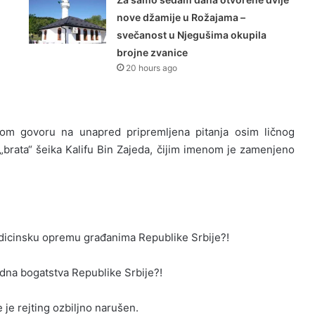
nove džamije u Rožajama –
svečanost u Njegušima okupila
brojne zvanice
20 hours ago
om govoru na unapred pripremljena pitanja osim ličnog
 „brata“ šeika Kalifu Bin Zajeda, čijim imenom je zamenjeno
dicinsku opremu građanima Republike Srbije?!
odna bogatstva Republike Srbije?!
 je rejting ozbiljno narušen.