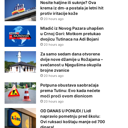
Nosite haljine ili suknje? Ova
krema iz dm-a postala je letni hit
protiv iritacije kože
20 hours ago
Mladić iz Novog Pazara uhapšen
u Crnoj Gori: Motkom pretukao
dvojicu Tutinaca na Adi Bojani
20 hours ago
Za samo sedam dana otvorene
dvije nove džamije u Rožajama –
svečanost u Njegušima okupila
brojne zvanice
20 hours ago
Potpuna obustava saobraćaja
prema Tutinu: Evo kada nećete
moći proći ovom dionicom
20 hours ago
OD DANAS U PONUDI / Lidl
napravio pometnju pred školu:
Ovi ruksaci koštaju manje od 700
dinara!