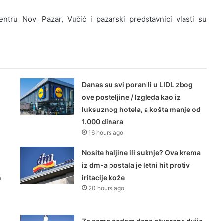
tru Novi Pazar, Vučić i pazarski predstavnici vlasti su
Danas su svi poranili u LIDL zbog
ove posteljine / Izgleda kao iz
luksuznog hotela, a košta manje od
1.000 dinara
16 hours ago
Nosite haljine ili suknje? Ova krema
iz dm-a postala je letni hit protiv
n
iritacije kože
20 hours ago
Za samo sedam dana otvorene dvije