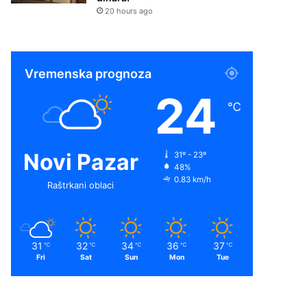
20 hours ago
Vremenska prognoza
24
℃
Novi Pazar
31º - 23º
48%
0.83 km/h
Raštrkani oblaci
31
32
34
36
37
℃
℃
℃
℃
℃
Fri
Sat
Sun
Mon
Tue