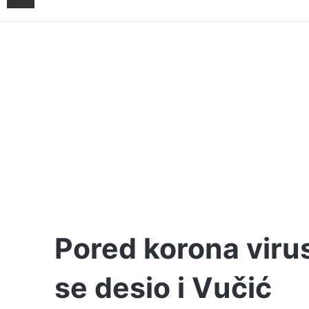
Pored korona viru
se desio i Vučić