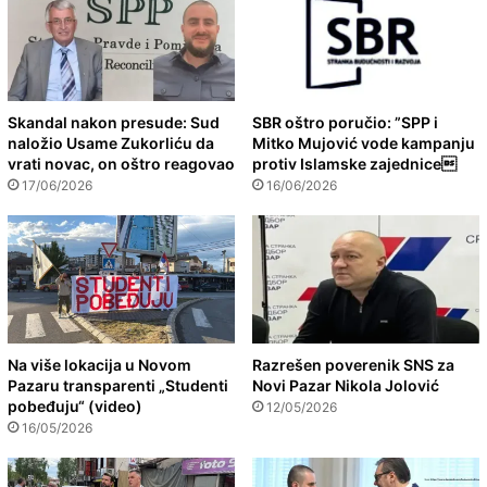
Skandal nakon presude: Sud
SBR oštro poručio: ”SPP i
naložio Usame Zukorliću da
Mitko Mujović vode kampanju
vrati novac, on oštro reagovao
protiv Islamske zajednice
17/06/2026
16/06/2026
Na više lokacija u Novom
Razrešen poverenik SNS za
Pazaru transparenti „Studenti
Novi Pazar Nikola Jolović
pobeđuju“ (video)
12/05/2026
16/05/2026