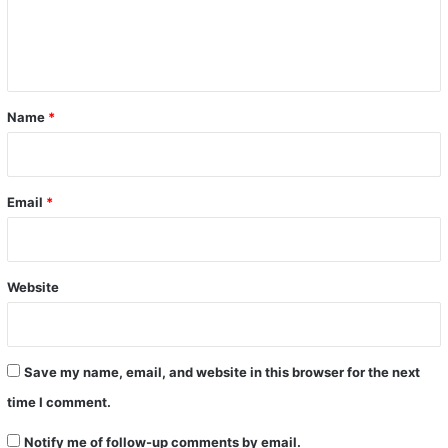
e
n
t
*
Name
*
Email
*
Website
Save my name, email, and website in this browser for the next
time I comment.
Notify me of follow-up comments by email.