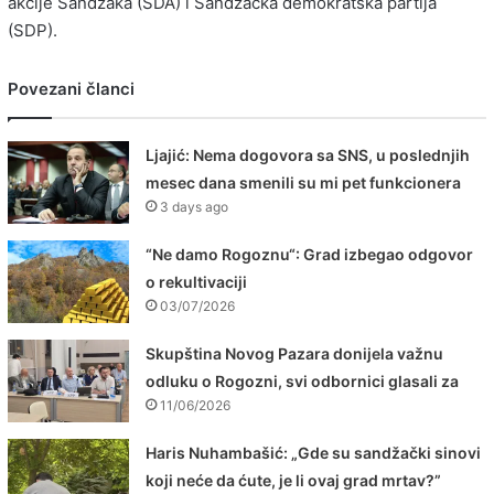
akcije Sandžaka (SDA) i Sandžačka demokratska partija
(SDP).
Povezani članci
Ljajić: Nema dogovora sa SNS, u poslednjih
mesec dana smenili su mi pet funkcionera
3 days ago
“Ne damo Rogoznu“: Grad izbegao odgovor
o rekultivaciji
03/07/2026
Skupština Novog Pazara donijela važnu
odluku o Rogozni, svi odbornici glasali za
11/06/2026
Haris Nuhambašić: „Gde su sandžački sinovi
koji neće da ćute, je li ovaj grad mrtav?”