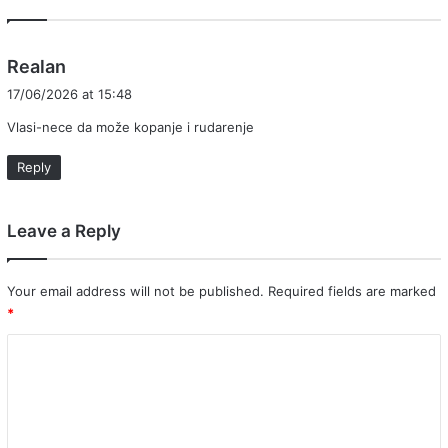
s
Realan
a
17/06/2026 at 15:48
y
Vlasi-nece da može kopanje i rudarenje
s
:
Reply
Leave a Reply
Your email address will not be published.
Required fields are marked
*
C
o
m
m