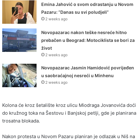
Emina Jahović o svom odrastanju u Novom
Pazaru: ”Danas su svi poludjeli”
2 weeks ago
Novopazarac nakon teške nesreće hitno
prebačen u Beograd: Motociklista se bori za
život
2 weeks ago
Novopazarac Jasmin Hamidović povrijeđen
u saobraćajnoj nesreći u Minhenu
2 weeks ago
Kolona će kroz šetalište kroz ulicu Miodraga Jovanovića doći
do kružnog toka na Šestovu i Banjskoj petlji, gde je planirana
trosatna blokada.
Nakon protesta u Novom Pazaru planiran je odlazak u Niš na