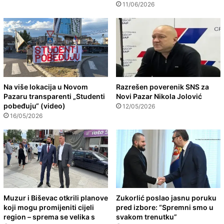
11/06/2026
Na više lokacija u Novom
Razrešen poverenik SNS za
Pazaru transparenti „Studenti
Novi Pazar Nikola Jolović
pobeđuju“ (video)
12/05/2026
16/05/2026
Muzur i Biševac otkrili planove
Zukorlić poslao jasnu poruku
koji mogu promijeniti cijeli
pred izbore: “Spremni smo u
region – sprema se velika s
svakom trenutku”