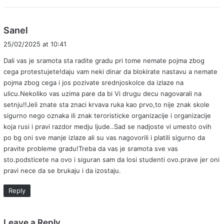
s
Sanel
a
25/02/2025 at 10:41
y
Dali vas je sramota sta radite gradu pri tome nemate pojma zbog
s
cega protestujete!daju vam neki dinar da blokirate nastavu a nemate
:
pojma zbog cega i jos pozivate srednjoskolce da izlaze na
ulicu.Nekoliko vas uzima pare da bi Vi drugu decu nagovarali na
setnju!!Jeli znate sta znaci krvava ruka kao prvo,to nije znak skole
sigurno nego oznaka ili znak teroristicke organizacije i organizacije
koja rusi i pravi razdor medju ljude..Sad se nadjoste vi umesto ovih
po bg oni sve manje izlaze ali su vas nagovorili i platili sigurno da
pravite probleme gradu!Treba da vas je sramota sve vas
sto.podsticete na ovo i siguran sam da losi studenti ovo.prave jer oni
pravi nece da se brukaju i da izostaju.
Reply
Leave a Reply