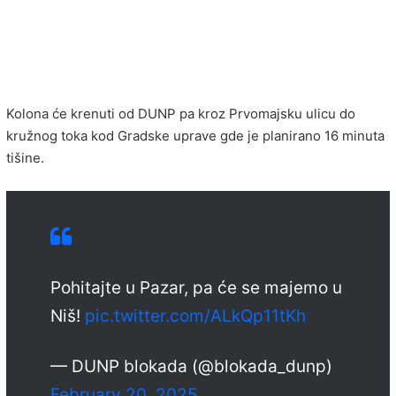
Kolona će krenuti od DUNP pa kroz Prvomajsku ulicu do
kružnog toka kod Gradske uprave gde je planirano 16 minuta
tišine.
Pohitajte u Pazar, pa će se majemo u
Niš!
pic.twitter.com/ALkQp11tKh
— DUNP blokada (@blokada_dunp)
February 20, 2025