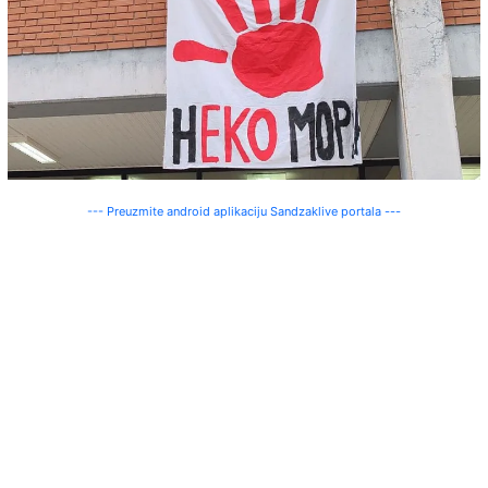
--- Preuzmite android aplikaciju Sandzaklive portala ---