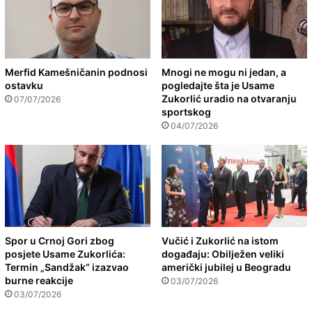
Merfid Kamešničanin podnosi
Mnogi ne mogu ni jedan, a
ostavku
pogledajte šta je Usame
Zukorlić uradio na otvaranju
07/07/2026
sportskog
04/07/2026
Spor u Crnoj Gori zbog
Vučić i Zukorlić na istom
posjete Usame Zukorlića:
događaju: Obilježen veliki
Termin „Sandžak“ izazvao
američki jubilej u Beogradu
burne reakcije
03/07/2026
03/07/2026