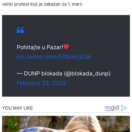
veliki protest koji je zakazan za 1. mart.
Pohitajte u Pazar!
pic.twitter.com/5fXsXvULbk
— DUNP blokada (@blokada_dunp)
February 23, 2025