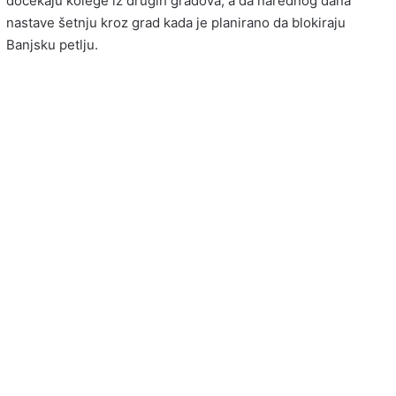
dočekaju kolege iz drugih gradova, a da narednog dana
nastave šetnju kroz grad kada je planirano da blokiraju
Banjsku petlju.