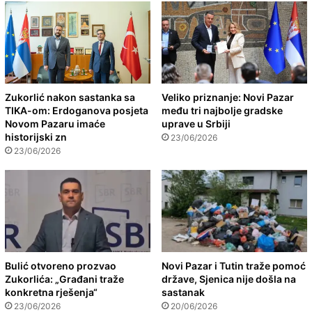
Zukorlić nakon sastanka sa
Veliko priznanje: Novi Pazar
TIKA-om: Erdoganova posjeta
među tri najbolje gradske
Novom Pazaru imaće
uprave u Srbiji
historijski zn
23/06/2026
23/06/2026
Bulić otvoreno prozvao
Novi Pazar i Tutin traže pomoć
Zukorlića: „Građani traže
države, Sjenica nije došla na
konkretna rješenja“
sastanak
23/06/2026
20/06/2026