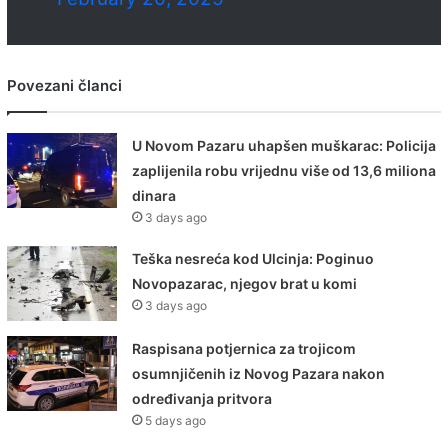
Povezani članci
U Novom Pazaru uhapšen muškarac: Policija
zaplijenila robu vrijednu više od 13,6 miliona
dinara
3 days ago
Teška nesreća kod Ulcinja: Poginuo
Novopazarac, njegov brat u komi
3 days ago
Raspisana potjernica za trojicom
osumnjičenih iz Novog Pazara nakon
određivanja pritvora
5 days ago