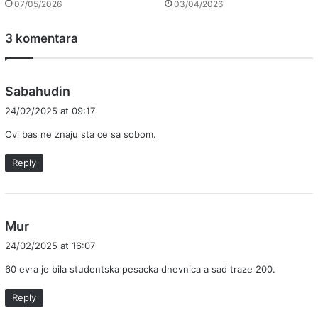
07/05/2026
03/04/2026
3 komentara
s
Sabahudin
a
24/02/2025 at 09:17
y
Ovi bas ne znaju sta ce sa sobom.
s
:
Reply
s
Mur
a
24/02/2025 at 16:07
y
60 evra je bila studentska pesacka dnevnica a sad traze 200.
s
:
Reply