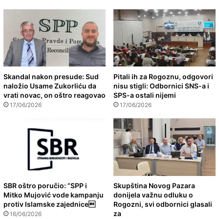
Skandal nakon presude: Sud
Pitali ih za Rogoznu, odgovori
naložio Usame Zukorliću da
nisu stigli: Odbornici SNS-a i
vrati novac, on oštro reagovao
SPS-a ostali nijemi
17/06/2026
17/06/2026
SBR oštro poručio: ”SPP i
Skupština Novog Pazara
Mitko Mujović vode kampanju
donijela važnu odluku o
protiv Islamske zajednice
Rogozni, svi odbornici glasali
za
16/06/2026