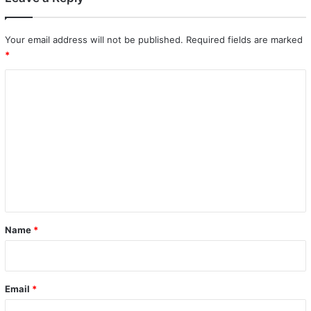
Your email address will not be published.
Required fields are marked
*
C
o
m
m
e
n
t
*
Name
*
Email
*