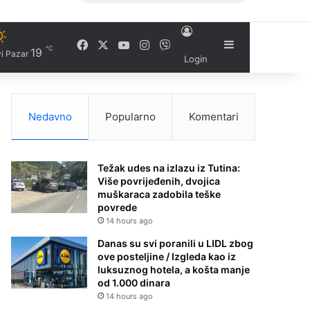
Facebook
X
YouTube
Instagram
Viber
Sidebar
℃
19
i Pazar
Login
Nedavno
Popularno
Komentari
Težak udes na izlazu iz Tutina:
Više povrijeđenih, dvojica
muškaraca zadobila teške
povrede
14 hours ago
Danas su svi poranili u LIDL zbog
ove posteljine / Izgleda kao iz
luksuznog hotela, a košta manje
od 1.000 dinara
14 hours ago