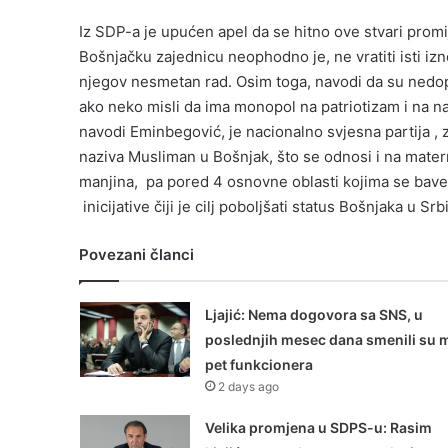
Iz SDP-a je upućen apel da se hitno ove stvari promij
Bošnjačku zajednicu neophodno je, ne vratiti isti i
njegov nesmetan rad. Osim toga, navodi da su nedop
ako neko misli da ima monopol na patriotizam i na na
navodi Eminbegović, je nacionalno svjesna partija ,
naziva Musliman u Bošnjak, što se odnosi i na matern
manjina, pa pored 4 osnovne oblasti kojima se bave 
inicijative čiji je cilj poboljšati status Bošnjaka u Srbi
Povezani članci
Ljajić: Nema dogovora sa SNS, u
poslednjih mesec dana smenili su 
pet funkcionera
2 days ago
Velika promjena u SDPS-u: Rasim