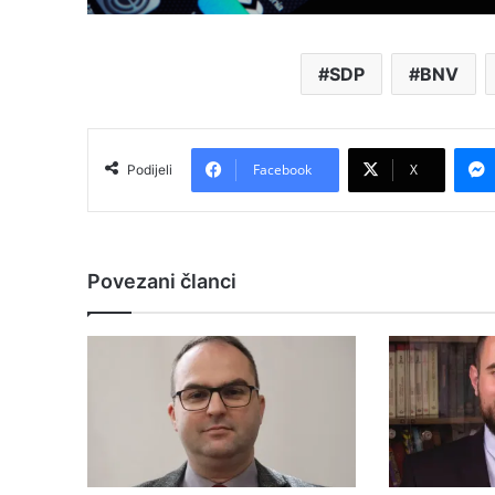
SDP
BNV
Facebook
X
Podijeli
Povezani članci