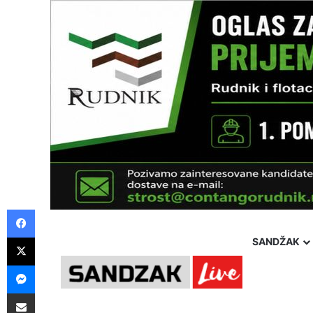
Facebook
X
SANDŽAK
Messenger
Pošalji preko E-Maila