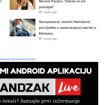
i
Novom Pazaru: ”Danas su svi
poludjeli”
1 week ago
Novopazarac Jasmin Hamidović
povrijeđen u saobraćajnoj nesreći u
Minhenu
1 week ago
plikaciju Sandzaklive portala