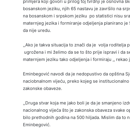
primjera koji govori u prilog toj tvrdnji je osnovna š
bosanskom jeziku, njih 65 nastavu je završilo na srp
na bosanskom i srpskom jeziku po statistici nisu sr
maternjeg jezika i formiranje odjeljenja planirano je
da nije uredu.
,,Ako je takva situacija to znači da je volja roditelj
ugrožena i mi želimo da se to što prije ispravi i da 
maternjem jeziku tako odjeljenja i formiraju ,, rekao
Eminbegović navodi da je nedopustivo da opština Sj
naciobnalnom vijeću, preko kojeg se institucionalno 
zakonske obaveze.
,,Druga stvar koja me jako boli je da je smanjeno iz
nacionalnog vijeća što je zakonska obaveza svake opšt
bilo prethodnih godina na 500 hiljada. Mislim da to
Eminbegović.