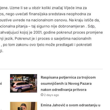
ene. Uzme li se u obzir koliki značaj Vijeće ima za
znos, nego uvećati finansijska sredstava neophodna za
ustive uvrede na nacionalnom osnovu. Na kraju ističe da,
cionalna pitanja – taj sigurno nije dobronamjeran . Sdp,
 zahvaljujuci kojoj je 2001. godine pokrenut proces promjene
ji jezik. Pokrenut je i proces o savjetima nacionalnih
, po tom zakonu ovo tjelo može predlagati i pokretati
ji.
Raspisana potjernica za trojicom
mi
osumnjičenih iz Novog Pazara
nakon određivanja pritvora
2 days ago
Emina Jahović o svom odrastanju u