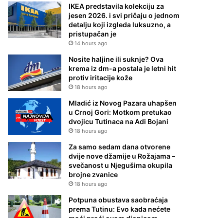
IKEA predstavila kolekciju za
jesen 2026. i svi pričaju o jednom
detalju koji izgleda luksuzno, a
pristupačan je
14 hours ago
Nosite haljine ili suknje? Ova
krema iz dm-a postala je letni hit
protiv iritacije kože
18 hours ago
Mladić iz Novog Pazara uhapšen
u Crnoj Gori: Motkom pretukao
dvojicu Tutinaca na Adi Bojani
18 hours ago
Za samo sedam dana otvorene
dvije nove džamije u Rožajama –
svečanost u Njegušima okupila
brojne zvanice
18 hours ago
Potpuna obustava saobraćaja
prema Tutinu: Evo kada nećete