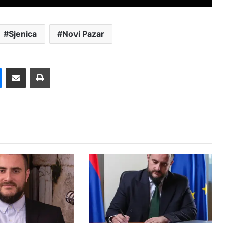
Sjenica
Novi Pazar
Messenger
Pošalji preko E-Maila
Printaj