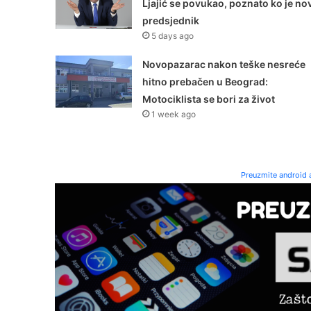
Ljajić se povukao, poznato ko je nov
predsjednik
5 days ago
Novopazarac nakon teške nesreće
hitno prebačen u Beograd:
Motociklista se bori za život
1 week ago
Preuzmite android a