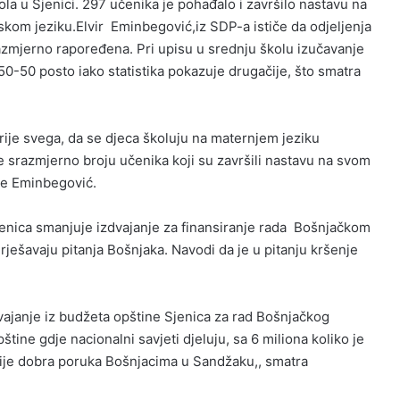
kola u Sjenici. 297 učenika je pohađalo i završilo nastavu na
skom jeziku.Elvir Eminbegović,iz SDP-a ističe da odjeljenja
azmjerno rapoređena. Pri upisu u srednju školu izučavanje
 50-50 posto iako statistika pokazuje drugačije, što smatra
a prije svega, da se djeca školuju na maternjem jeziku
se srazmjerno broju učenika koji su završili nastavu na svom
 je Eminbegović.
enica smanjuje izdvajanje za finansiranje rada Bošnjačkom
rješavaju pitanja Bošnjaka. Navodi da je u pitanju kršenje
dvajanje iz budžeta opštine Sjenica za rad Bošnjačkog
ine gdje nacionalni savjeti djeluju, sa 6 miliona koliko je
 nije dobra poruka Bošnjacima u Sandžaku,, smatra