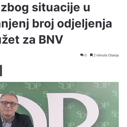
 zbog situacije u
njenj broj odjeljenja
užet za BNV
0
2 minuta čitanja
Printaj