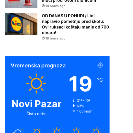
moći proći ovom dionicom
18 hours ago
OD DANAS U PONUDI / Lidl
napravio pometnju pred školu:
Ovi ruksaci koštaju manje od 700
dinara!
18 hours ago
Vremenska prognoza
19
℃
Novi Pazar
31º - 19º
63%
1.66 km/h
Čisto nebo