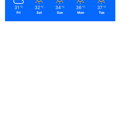
31
32
34
36
37
℃
℃
℃
℃
℃
Fri
Sat
Sun
Mon
Tue