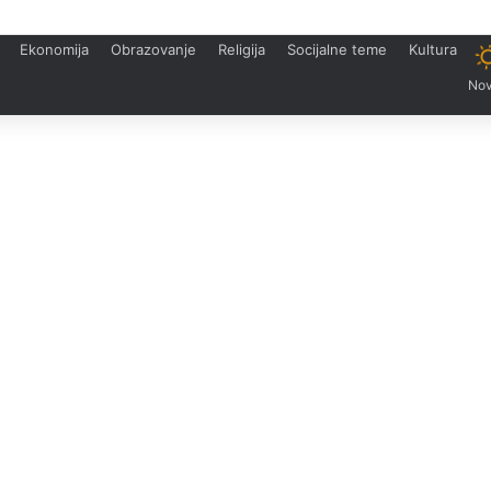
Ekonomija
Obrazovanje
Religija
Socijalne teme
Kultura
Nov