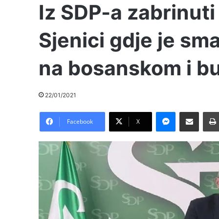
Iz SDP-a zabrinuti
Sjenici gdje je sma
na bosanskom i b
22/01/2021
Messenger
Pošalji preko E-Maila
Facebook
X