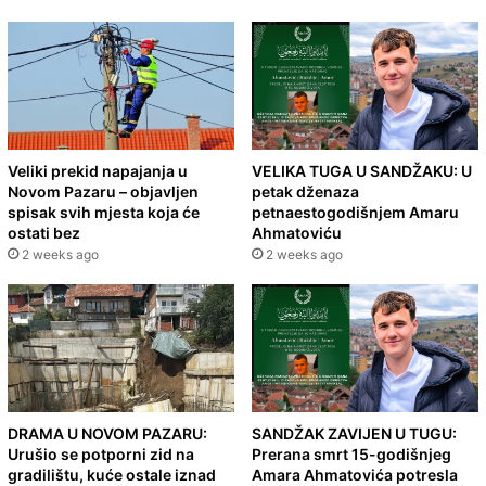
Veliki prekid napajanja u
VELIKA TUGA U SANDŽAKU: U
Novom Pazaru – objavljen
petak dženaza
spisak svih mjesta koja će
petnaestogodišnjem Amaru
ostati bez
Ahmatoviću
2 weeks ago
2 weeks ago
DRAMA U NOVOM PAZARU:
SANDŽAK ZAVIJEN U TUGU:
Urušio se potporni zid na
Prerana smrt 15-godišnjeg
gradilištu, kuće ostale iznad
Amara Ahmatovića potresla