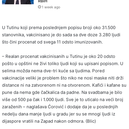
RBiH
1 week ago
U Tutinu koji prema poslednjem popisu broji oko 31.500
stanovnika, vakcinisano je do sada sa dve doze 3.280 ljudi
što čini procenat od svega 11 odsto imunizovanih.
– Realan procenat vakcinisanih u Tutinu je oko 20 odsto
pošto u opštini ne živi toliko ljudi koji su upisani popisom. U
selima možda nema dve-tri kuće sa ljudima. Pored
vakcinacije veliki je problem što niko ne nosi maske niti drži
distance ni na zatvorenom ni na otvorenom. Kafići i kafane su
pune da nema gde čačkalica da padne. Na svadbama je bilo
više od 500 pa čak i 1.000 ljudi. Sve je to uticalo na veći broj
zaraženih – naglašava Ćorović i dodaje da je u poslednjih
nedelju dana manje ljudi u gradu jer su se mnogi ljudi iz
dijaspore vratili na Zapad nakon odmora. (Blic)