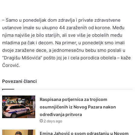
– Samo u ponedeljak dom zdravlja i private zdravstvene
ustanove imale su ukupno 44 zaraženih od korone. Među
njima najviše je bilo starijih, ali sve više je obolelih među
mladima pa čak i decom. Na primer, u ponedeljk smo imali
dvoje zaražene dece, a jednomesečnu bebu smo poslali u
“Dragišu Mišovića” pošto joj je i cela porodica obolela – kaže
Ćorović.
Povezani članci
Raspisana potjernica za trojicom
osumnjičenih iz Novog Pazara nakon
određivanja pritvora
2 days ago
Emina Jahović o svom odrastanju u Novom