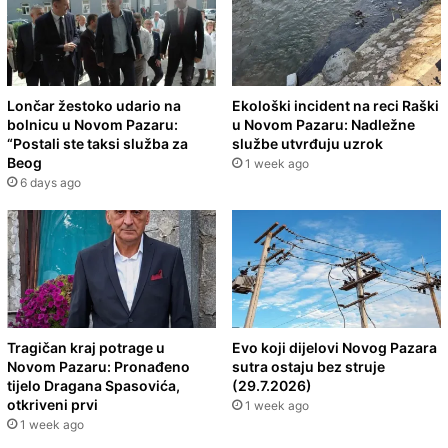
Lončar žestoko udario na
Ekološki incident na reci Raški
bolnicu u Novom Pazaru:
u Novom Pazaru: Nadležne
“Postali ste taksi služba za
službe utvrđuju uzrok
Beog
1 week ago
6 days ago
Tragičan kraj potrage u
Evo koji dijelovi Novog Pazara
Novom Pazaru: Pronađeno
sutra ostaju bez struje
tijelo Dragana Spasovića,
(29.7.2026)
otkriveni prvi
1 week ago
1 week ago