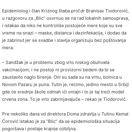
Epidemiolog i član Kriznog štaba prof.dr Branisav Tiodorović,
u razgovoru za „Blic“ osvrnuo se na rad lokalnih samouprava,
i istakao da niko ne kontroliše postojeće mere koje su sve
vreme na snazi – maske, distanca i dezinfekacija, i dodao da
je zabrinut jer se svadbe i slavlja organizuju bez poštovanja
mera.
– Sandžak je u problemu zbog vrlo niskog obuhvata
vakcinacijom, i ne postoji ni provizorni bedem da bi se
zaustavilo naglo širenje. Oni su sada su na vrhu, bolnica u
Novom Pazaru je puna. Tutin je, recimo, jedino mesto u Srbiji
gde će srednje škole odmah ići onlajn i to je taj treći model
crvena zona. To je vrlo zabrinjavajuće – rekao je Tiodorović.
Pre nekoliko dana vd direktora Doma zdravlja u Tutinu Kemal
Ćorović istakao je za “Blic” da se epidemiološka situacija
pogoršava i postaje krajnje ozbiljna.