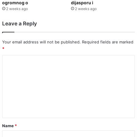
ogromnog o
dijasporu i
2 weeks ago
2 weeks ago
Leave a Reply
Your email address will not be published.
Required fields are marked
*
C
o
m
m
e
n
t
*
Name
*