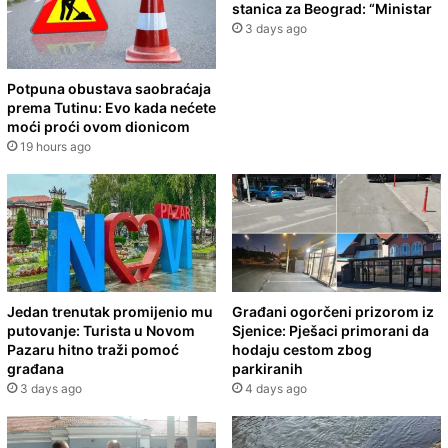
stanica za Beograd: “Ministar
3 days ago
Potpuna obustava saobraćaja
prema Tutinu: Evo kada nećete
moći proći ovom dionicom
19 hours ago
Jedan trenutak promijenio mu
Građani ogorčeni prizorom iz
putovanje: Turista u Novom
Sjenice: Pješaci primorani da
Pazaru hitno traži pomoć
hodaju cestom zbog
građana
parkiranih
3 days ago
4 days ago