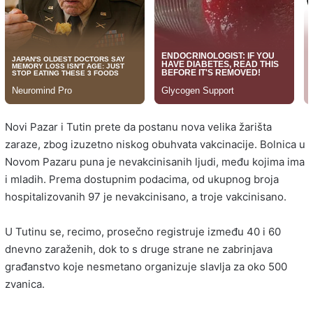
Novi Pazar i Tutin prete da postanu nova velika žarišta
zaraze, zbog izuzetno niskog obuhvata vakcinacije. Bolnica u
Novom Pazaru puna je nevakcinisanih ljudi, među kojima ima
i mladih. Prema dostupnim podacima, od ukupnog broja
hospitalizovanih 97 je nevakcinisano, a troje vakcinisano.
U Tutinu se, recimo, prosečno registruje između 40 i 60
dnevno zaraženih, dok to s druge strane ne zabrinjava
građanstvo koje nesmetano organizuje slavlja za oko 500
zvanica.