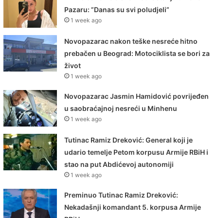
Pazaru: ”Danas su svi poludjeli”
1 week ago
Novopazarac nakon teške nesreće hitno
prebačen u Beograd: Motociklista se bori za
život
1 week ago
Novopazarac Jasmin Hamidović povrijeđen
u saobraćajnoj nesreći u Minhenu
1 week ago
Tutinac Ramiz Dreković: General koji je
udario temelje Petom korpusu Armije RBiH i
stao na put Abdićevoj autonomiji
1 week ago
Preminuo Tutinac Ramiz Dreković:
Nekadašnji komandant 5. korpusa Armije