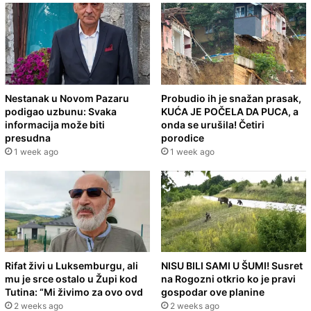
Nestanak u Novom Pazaru
Probudio ih je snažan prasak,
podigao uzbunu: Svaka
KUĆA JE POČELA DA PUCA, a
informacija može biti
onda se urušila! Četiri
presudna
porodice
1 week ago
1 week ago
Rifat živi u Luksemburgu, ali
NISU BILI SAMI U ŠUMI! Susret
mu je srce ostalo u Župi kod
na Rogozni otkrio ko je pravi
Tutina: “Mi živimo za ovo ovd
gospodar ove planine
2 weeks ago
2 weeks ago