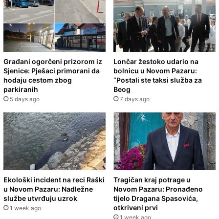
Građani ogorčeni prizorom iz
Lončar žestoko udario na
Sjenice: Pješaci primorani da
bolnicu u Novom Pazaru:
hodaju cestom zbog
“Postali ste taksi služba za
parkiranih
Beog
5 days ago
7 days ago
Ekološki incident na reci Raški
Tragičan kraj potrage u
u Novom Pazaru: Nadležne
Novom Pazaru: Pronađeno
službe utvrđuju uzrok
tijelo Dragana Spasovića,
otkriveni prvi
1 week ago
1 week ago