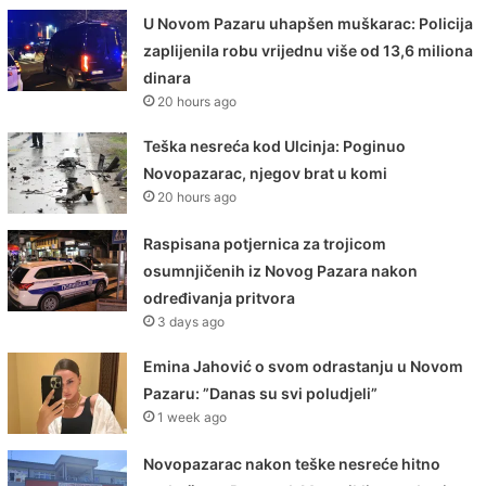
U Novom Pazaru uhapšen muškarac: Policija
zaplijenila robu vrijednu više od 13,6 miliona
dinara
20 hours ago
Teška nesreća kod Ulcinja: Poginuo
Novopazarac, njegov brat u komi
20 hours ago
Raspisana potjernica za trojicom
osumnjičenih iz Novog Pazara nakon
određivanja pritvora
3 days ago
Emina Jahović o svom odrastanju u Novom
Pazaru: ”Danas su svi poludjeli”
1 week ago
Novopazarac nakon teške nesreće hitno