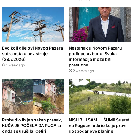
Evo koji dijelovi Novog Pazara
Nestanak u Novom Pazaru
sutra ostaju bez struje
podigao uzbunu: Svaka
(29.7.2026)
informacija može biti
presudna
1 week ago
2 weeks ago
Probudio ih je snažan prasak,
NISU BILI SAMI U ŠUMI! Susret
KUĆA JE POČELA DA PUCA, a
na Rogozni otkrio ko je pravi
onda se urušila! Četiri
gospodar ove planine