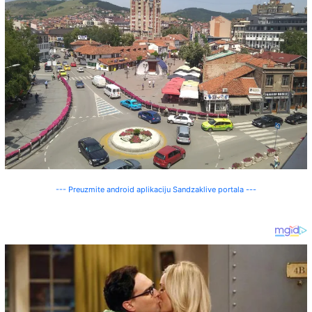
--- Preuzmite android aplikaciju Sandzaklive portala ---