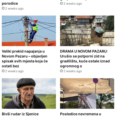
porodice
2 weeks ago
2 weeks ago
Veliki prekid napajanja u
DRAMA U NOVOM PAZARU:
Novom Pazaru – objavljen
Urušio se potporni zid na
spisak svih mjesta koja će
gradilištu, kuće ostale iznad
ostati bez
ogromnog o
2 weeks ago
2 weeks ago
Bivši rudar iz Sjenice
Posledice nevremena u