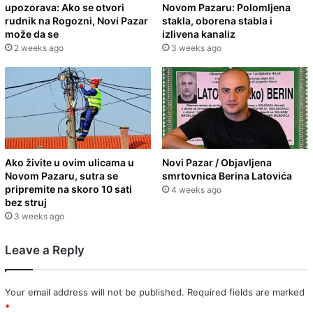
upozorava: Ako se otvori
Novom Pazaru: Polomljena
rudnik na Rogozni, Novi Pazar
stakla, oborena stabla i
može da se
izlivena kanaliz
2 weeks ago
3 weeks ago
Ako živite u ovim ulicama u
Novi Pazar / Objavljena
Novom Pazaru, sutra se
smrtovnica Berina Latovića
pripremite na skoro 10 sati
4 weeks ago
bez struj
3 weeks ago
Leave a Reply
Your email address will not be published.
Required fields are marked
*