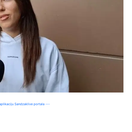
plikaciju Sandzaklive portala ---