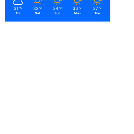
31
32
34
36
37
℃
℃
℃
℃
℃
Fri
Sat
Sun
Mon
Tue