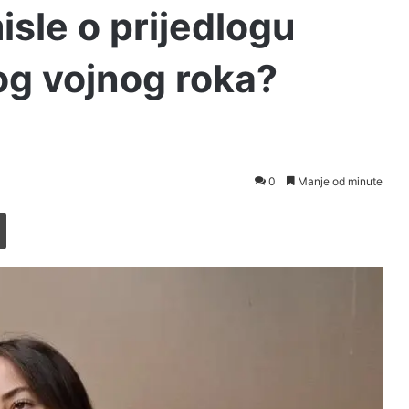
sle o prijedlogu
og vojnog roka?
0
Manje od minute
Printaj