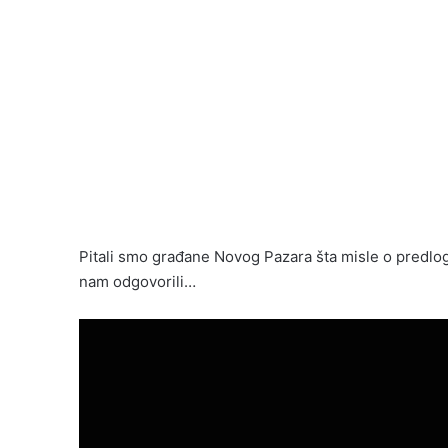
Pitali smo građane Novog Pazara šta misle o predlo
nam odgovorili…