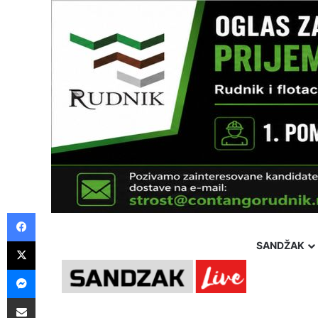
Facebook
X
SANDŽAK
Messenger
Pošalji preko E-Maila