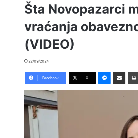
Šta Novopazarci mi
vraćanja obavezn
(VIDEO)
22/09/2024
Messenger
Pošalji preko E-Maila
Facebook
X