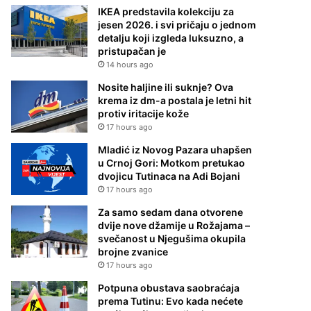
IKEA predstavila kolekciju za
jesen 2026. i svi pričaju o jednom
detalju koji izgleda luksuzno, a
pristupačan je
14 hours ago
Nosite haljine ili suknje? Ova
krema iz dm-a postala je letni hit
protiv iritacije kože
17 hours ago
Mladić iz Novog Pazara uhapšen
u Crnoj Gori: Motkom pretukao
dvojicu Tutinaca na Adi Bojani
17 hours ago
Za samo sedam dana otvorene
dvije nove džamije u Rožajama –
svečanost u Njegušima okupila
brojne zvanice
17 hours ago
Potpuna obustava saobraćaja
prema Tutinu: Evo kada nećete