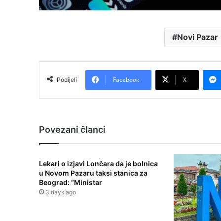
Novi Pazar
Facebook
X
Podijeli
Povezani članci
Lekari o izjavi Lončara da je bolnica
u Novom Pazaru taksi stanica za
Beograd: “Ministar
3 days ago