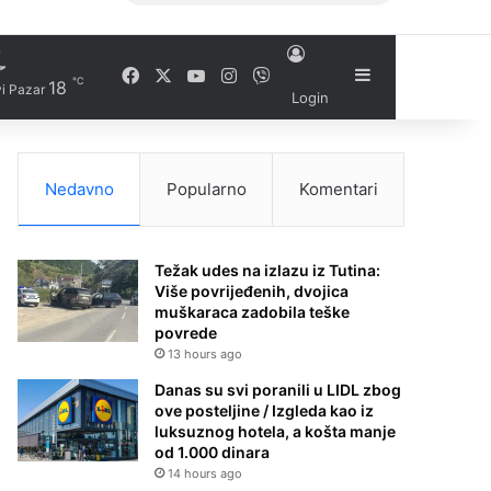
Facebook
X
YouTube
Instagram
Viber
Sidebar
℃
18
i Pazar
Login
Nedavno
Popularno
Komentari
Težak udes na izlazu iz Tutina:
Više povrijeđenih, dvojica
muškaraca zadobila teške
povrede
13 hours ago
Danas su svi poranili u LIDL zbog
ove posteljine / Izgleda kao iz
luksuznog hotela, a košta manje
od 1.000 dinara
14 hours ago