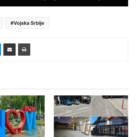
Vojska Srbije
Messenger
Pošalji preko E-Maila
Printaj