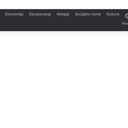
Ekonomija
Obrazovanje
Religija
Socijalne teme
Kultura
Nov