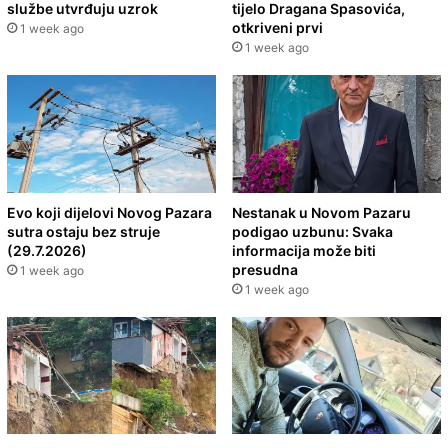
službe utvrđuju uzrok
tijelo Dragana Spasovića,
otkriveni prvi
1 week ago
1 week ago
Evo koji dijelovi Novog Pazara
Nestanak u Novom Pazaru
sutra ostaju bez struje
podigao uzbunu: Svaka
(29.7.2026)
informacija može biti
presudna
1 week ago
1 week ago