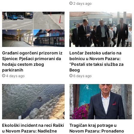
2 days ago
Građani ogorčeni prizorom iz
Lončar žestoko udario na
Sjenice: Pješaci primorani da
bolnicu u Novom Pazaru:
hodaju cestom zbog
“Postali ste taksi služba za
parkiranih
Beog
4 days ago
6 days ago
Ekološki incident na reci Raški
Tragičan kraj potrage u
u Novom Pazaru: Nadležne
Novom Pazaru: Pronađeno