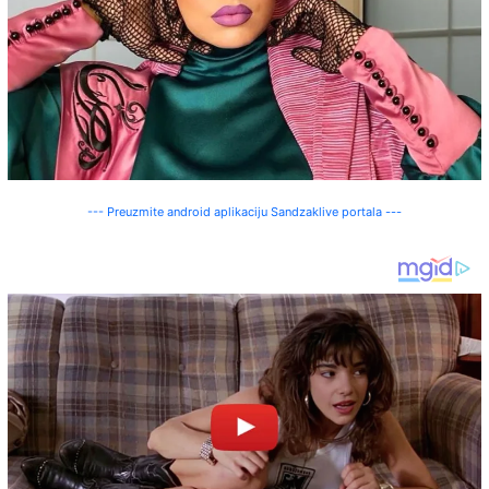
--- Preuzmite android aplikaciju Sandzaklive portala ---