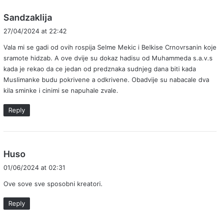
s
Sandzaklija
a
27/04/2024 at 22:42
y
Vala mi se gadi od ovih rospija Selme Mekic i Belkise Crnovrsanin koje
s
sramote hidzab. A ove dvije su dokaz hadisu od Muhammeda s.a.v.s
:
kada je rekao da ce jedan od predznaka sudnjeg dana biti kada
Muslimanke budu pokrivene a odkrivene. Obadvije su nabacale dva
kila sminke i cinimi se napuhale zvale.
Reply
s
Huso
a
01/06/2024 at 02:31
y
Ove sove sve sposobni kreatori.
s
:
Reply