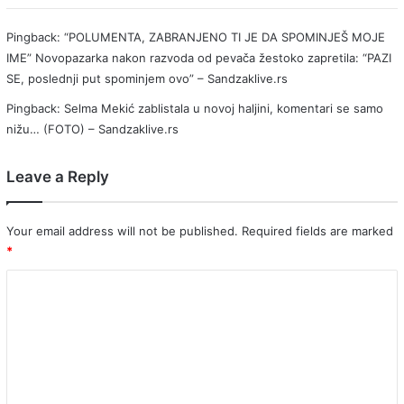
Pingback:
“POLUMENTA, ZABRANJENO TI JE DA SPOMINJEŠ MOJE
IME” Novopazarka nakon razvoda od pevača žestoko zapretila: “PAZI
SE, poslednji put spominjem ovo” – Sandzaklive.rs
Pingback:
Selma Mekić zablistala u novoj haljini, komentari se samo
nižu… (FOTO) – Sandzaklive.rs
Leave a Reply
Your email address will not be published.
Required fields are marked
*
C
o
m
m
e