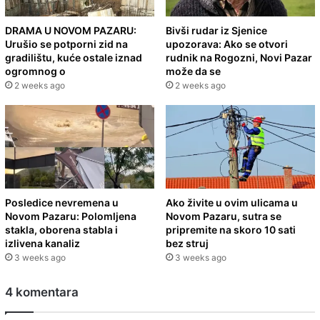
DRAMA U NOVOM PAZARU:
Bivši rudar iz Sjenice
Urušio se potporni zid na
upozorava: Ako se otvori
gradilištu, kuće ostale iznad
rudnik na Rogozni, Novi Pazar
ogromnog o
može da se
2 weeks ago
2 weeks ago
Posledice nevremena u
Ako živite u ovim ulicama u
Novom Pazaru: Polomljena
Novom Pazaru, sutra se
stakla, oborena stabla i
pripremite na skoro 10 sati
izlivena kanaliz
bez struj
3 weeks ago
3 weeks ago
4 komentara