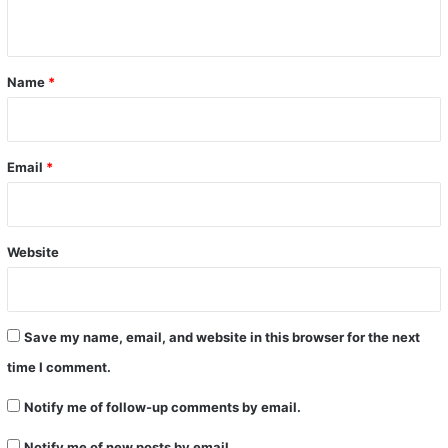
n
t
*
Name
*
Email
*
Website
Save my name, email, and website in this browser for the next
time I comment.
Notify me of follow-up comments by email.
Notify me of new posts by email.