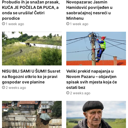
Probudio ih je snažan prasak,
Novopazarac Jasmin
KUĆA JE POČELA DA PUCA, a
Hamidović povrijeđen u
onda se urušila! Četiri
saobraćajnoj nesreći u
porodice
Minhenu
1 week ago
1 week ago
NISU BILI SAMI U ŠUMI! Susret
Veliki prekid napajanja u
na Rogozni otkrio ko je pravi
Novom Pazaru – objavljen
gospodar ove planine
spisak svih mjesta koja će
ostati bez
2 weeks ago
2 weeks ago