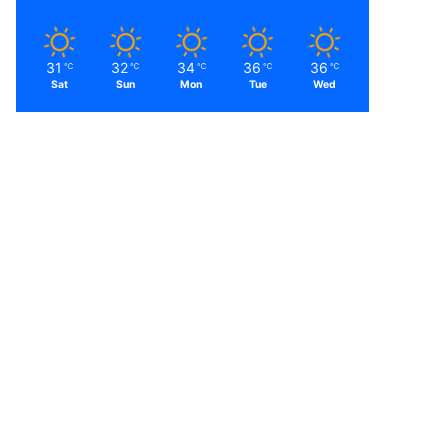
31
32
34
36
36
℃
℃
℃
℃
℃
Sat
Sun
Mon
Tue
Wed