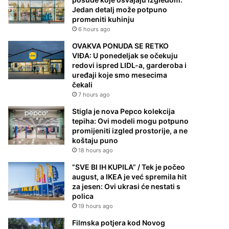
Jedan detalj može potpuno
promeniti kuhinju
6 hours ago
OVAKVA PONUDA SE RETKO
VIĐA: U ponedeljak se očekuju
redovi ispred LIDL-a, garderoba i
uređaji koje smo mesecima
čekali
7 hours ago
Stigla je nova Pepco kolekcija
tepiha: Ovi modeli mogu potpuno
promijeniti izgled prostorije, a ne
koštaju puno
18 hours ago
”SVE BI IH KUPILA” / Tek je počeo
august, a IKEA je već spremila hit
za jesen: Ovi ukrasi će nestati s
polica
19 hours ago
Filmska potjera kod Novog