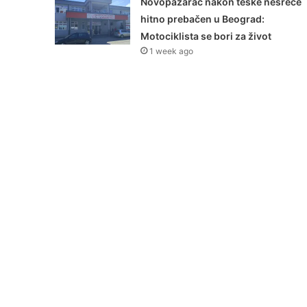
Novopazarac nakon teške nesreće
hitno prebačen u Beograd:
Motociklista se bori za život
1 week ago