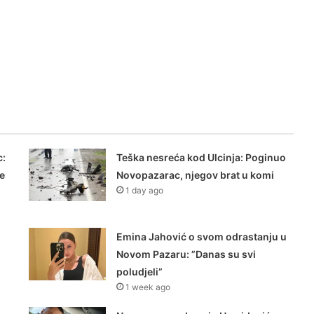
:
Teška nesreća kod Ulcinja: Poginuo
še
Novopazarac, njegov brat u komi
1 day ago
Emina Jahović o svom odrastanju u
Novom Pazaru: ”Danas su svi
poludjeli”
1 week ago