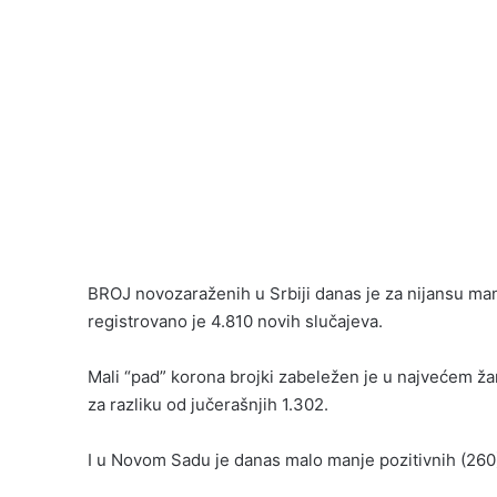
BROJ novozaraženih u Srbiji danas je za nijansu manj
registrovano je 4.810 novih slučajeva.
Mali “pad” korona brojki zabeležen je u najvećem ža
za razliku od jučerašnjih 1.302.
I u Novom Sadu je danas malo manje pozitivnih (260), 