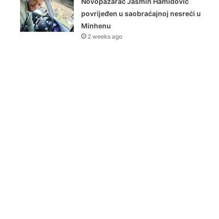
Novopazarac Jasmin Hamidović
povrijeđen u saobraćajnoj nesreći u
Minhenu
2 weeks ago