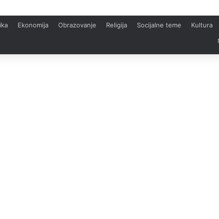
ika
Ekonomija
Obrazovanje
Religija
Socijalne teme
Kultura