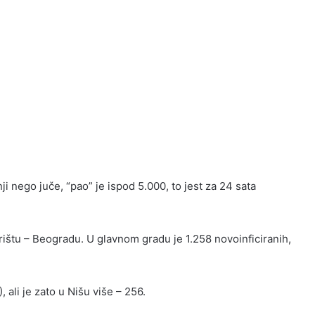
i nego juče, “pao” je ispod 5.000, to jest za 24 sata
rištu – Beogradu. U glavnom gradu je 1.258 novoinficiranih,
ali je zato u Nišu više – 256.