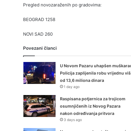
Pregled novozaraženih po gradovima:
BEOGRAD 1258
NOVI SAD 260
Povezani članci
U Novom Pazaru uhapšen muškarac
Policija zaplijenila robu vrijednu vi
od 13,6 miliona dinara
1 day ago
Raspisana potjernica za trojicom
osumnjičenih iz Novog Pazara
nakon određivanja pritvora
3 days ago