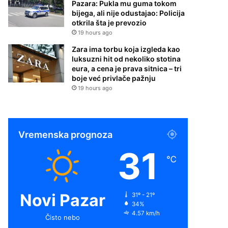
Pazara: Pukla mu guma tokom
bijega, ali nije odustajao: Policija
otkrila šta je prevozio
19 hours ago
Zara ima torbu koja izgleda kao
luksuzni hit od nekoliko stotina
eura, a cena je prava sitnica – tri
boje već privlače pažnju
19 hours ago
Vremenska prognoza
31
℃
Novi Pazar
31º - 21º
34%
4.57 km/h
Čisto nebo