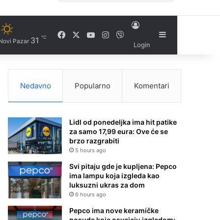
Facebook
X
YouTube
Instagram
Viber
Sidebar
℃
31
Novi Pazar
Login
Nedavno
Popularno
Komentari
Lidl od ponedeljka ima hit patike
za samo 17,99 eura: Ove će se
brzo razgrabiti
5 hours ago
Svi pitaju gde je kupljena: Pepco
ima lampu koja izgleda kao
luksuzni ukras za dom
6 hours ago
Pepco ima nove keramičke
posude koje osvajaju izgledom: