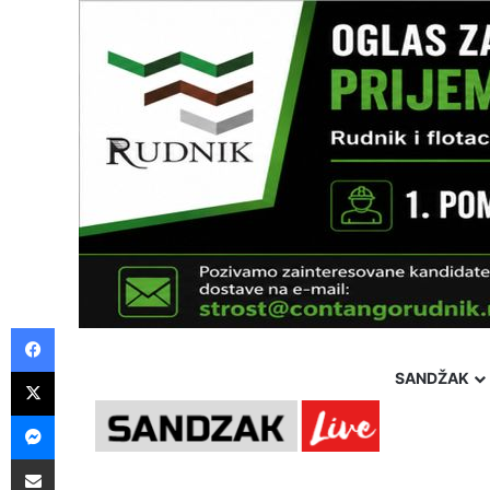
Facebook
X
SANDŽAK
Messenger
Pošalji preko E-Maila