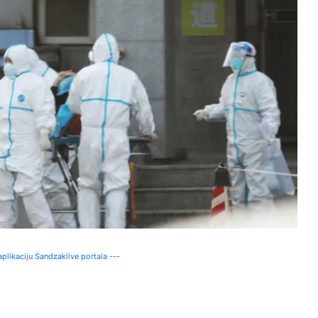
plikaciju Sandzaklive portala ---