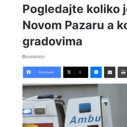
Pogledajte koliko 
Novom Pazaru a ko
gradovima
01/04/2021
Messenger
Pošalji preko E-Maila
Facebook
X