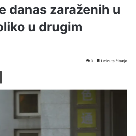
je danas zaraženih u
liko u drugim
0
1 minuta čitanja
Printaj