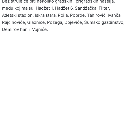
Bez struje će biti nekoliko gradskih i prigradskih naselja,
među kojima su: Hadžet 1, Hadžet 6, Sandžačka, Filter,
Atletski stadion, Iskra stara, Poila, Pobrđe, Tahirović, Ivanča,
Rajčinoviće, Gladnice, Požega, Dojeviće, Šumsko gazdinstvo,
Demirov han i Vojniće.