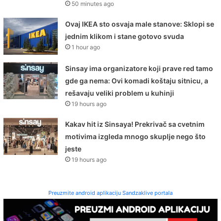
50 minutes ago
Ovaj IKEA sto osvaja male stanove: Sklopi se
jednim klikom i stane gotovo svuda
1 hour ago
Sinsay ima organizatore koji prave red tamo
gde ga nema: Ovi komadi koštaju sitnicu, a
rešavaju veliki problem u kuhinji
19 hours ago
Kakav hit iz Sinsaya! Prekrivač sa cvetnim
motivima izgleda mnogo skuplje nego što
jeste
19 hours ago
Preuzmite android aplikaciju Sandzaklive portala