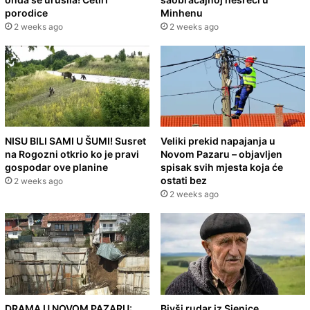
porodice
Minhenu
2 weeks ago
2 weeks ago
NISU BILI SAMI U ŠUMI! Susret
Veliki prekid napajanja u
na Rogozni otkrio ko je pravi
Novom Pazaru – objavljen
gospodar ove planine
spisak svih mjesta koja će
ostati bez
2 weeks ago
2 weeks ago
DRAMA U NOVOM PAZARU:
Bivši rudar iz Sjenice