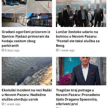
Građani ogorčeni prizorom iz
Lončar žestoko udario na
Sjenice: Pješaci primorani da
bolnicu u Novom Pazaru:
hodaju cestom zbog
“Postali ste taksi služba za
parkiranih
Beog
6 days ago
1 week ago
Ekološki incident na reci Raški
Tragičan kraj potrage u
u Novom Pazaru: Nadležne
Novom Pazaru: Pronađeno
službe utvrđuju uzrok
tijelo Dragana Spasovića,
otkriveni prvi
1 week ago