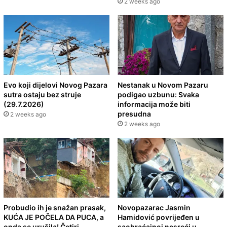
2 weeks ago
Evo koji dijelovi Novog Pazara
Nestanak u Novom Pazaru
sutra ostaju bez struje
podigao uzbunu: Svaka
(29.7.2026)
informacija može biti
presudna
2 weeks ago
2 weeks ago
Probudio ih je snažan prasak,
Novopazarac Jasmin
KUĆA JE POČELA DA PUCA, a
Hamidović povrijeđen u
onda se urušila! Četiri
saobraćajnoj nesreći u