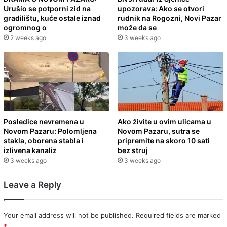
Urušio se potporni zid na
upozorava: Ako se otvori
gradilištu, kuće ostale iznad
rudnik na Rogozni, Novi Pazar
ogromnog o
može da se
2 weeks ago
3 weeks ago
Posledice nevremena u
Ako živite u ovim ulicama u
Novom Pazaru: Polomljena
Novom Pazaru, sutra se
stakla, oborena stabla i
pripremite na skoro 10 sati
izlivena kanaliz
bez struj
3 weeks ago
3 weeks ago
Leave a Reply
Your email address will not be published.
Required fields are marked
*