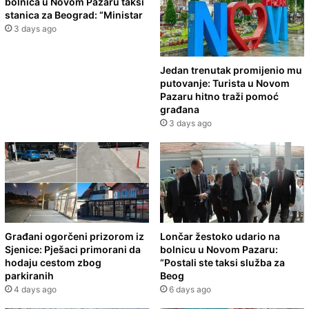
bolnica u Novom Pazaru taksi
stanica za Beograd: “Ministar
3 days ago
Jedan trenutak promijenio mu
putovanje: Turista u Novom
Pazaru hitno traži pomoć
građana
3 days ago
Građani ogorčeni prizorom iz
Lončar žestoko udario na
Sjenice: Pješaci primorani da
bolnicu u Novom Pazaru:
hodaju cestom zbog
“Postali ste taksi služba za
parkiranih
Beog
4 days ago
6 days ago