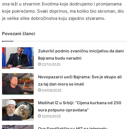
ona leži u stvarnim životima koje dodirujemo i promjenama
koje pokrećemo. Svaki doprinos, ma koliko bio skroman, dio
je velike slike dobročinstva koju zajedno stvaramo.
Povezani članci
Zukorlić podnio zvaničnu inicijativu da dani
Bajrama budu neradni
22/10/2025
Novopazarci uoči Bajrama: Sve je skupo ali
za taj dan mora se imati
04/06/2025
Mešihat IZ u Srbiji: “Cijena kurbana od 250
eura potpuno opravdana”
22/05/2025
Ove Sandžaklije su HIT na internetu,