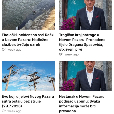
Ekološki incident na reci Raški
Tragičan kraj potrage u
u Novom Pazaru: Nadležne
Novom Pazaru: Pronađeno
službe utvrđuju uzrok
tijelo Dragana Spasovića,
otkriveni prvi
1 week ago
1 week ago
Evo koji dijelovi Novog Pazara
Nestanak u Novom Pazaru
sutra ostaju bez struje
podigao uzbunu: Svaka
(29.7.2026)
informacija može biti
presudna
1 week ago