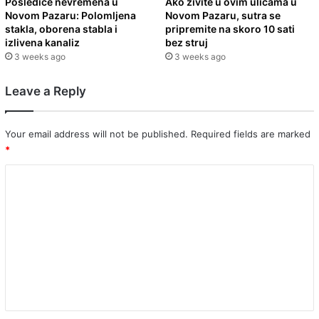
Posledice nevremena u
Ako živite u ovim ulicama u
Novom Pazaru: Polomljena
Novom Pazaru, sutra se
stakla, oborena stabla i
pripremite na skoro 10 sati
izlivena kanaliz
bez struj
3 weeks ago
3 weeks ago
Leave a Reply
Your email address will not be published.
Required fields are marked
*
C
o
m
m
e
n
t