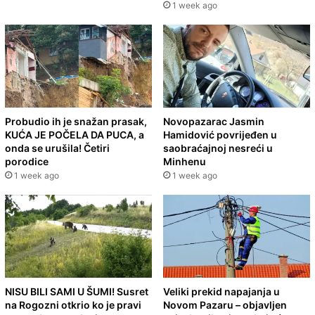
1 week ago
Probudio ih je snažan prasak,
Novopazarac Jasmin
KUĆA JE POČELA DA PUCA, a
Hamidović povrijeđen u
onda se urušila! Četiri
saobraćajnoj nesreći u
porodice
Minhenu
1 week ago
1 week ago
NISU BILI SAMI U ŠUMI! Susret
Veliki prekid napajanja u
na Rogozni otkrio ko je pravi
Novom Pazaru – objavljen