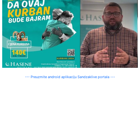
--- Preuzmite android aplikaciju Sandzaklive portala ---