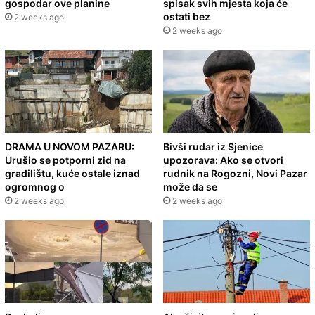
gospodar ove planine
spisak svih mjesta koja će
ostati bez
2 weeks ago
2 weeks ago
DRAMA U NOVOM PAZARU:
Bivši rudar iz Sjenice
Urušio se potporni zid na
upozorava: Ako se otvori
gradilištu, kuće ostale iznad
rudnik na Rogozni, Novi Pazar
ogromnog o
može da se
2 weeks ago
2 weeks ago