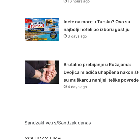
16 hours ago
Idete na more u Tursku? Ovo su
najbolji hoteli po izboru gostiju
3 days ago
Brutalno prebijanje u Rožajama:
Dvojica mladića uhapšena nakon št
su muškarcu nanijeli teške povrede
4 days ago
Sandzaklive.rs/Sandzak danas