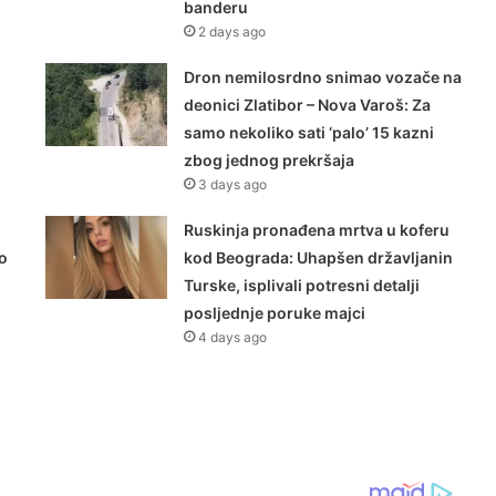
banderu
2 days ago
Dron nemilosrdno snimao vozače na
deonici Zlatibor – Nova Varoš: Za
samo nekoliko sati ‘palo’ 15 kazni
zbog jednog prekršaja
3 days ago
Ruskinja pronađena mrtva u koferu
o
kod Beograda: Uhapšen državljanin
Turske, isplivali potresni detalji
posljednje poruke majci
4 days ago