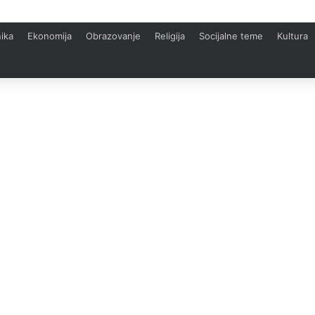
ika
Ekonomija
Obrazovanje
Religija
Socijalne teme
Kultura