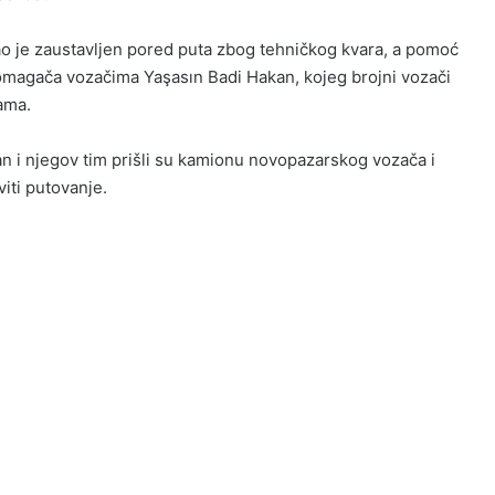
o je zaustavljen pored puta zbog tehničkog kvara, a pomoć
 pomagača vozačima
Yaşasın Badi Hakan
, kojeg brojni vozači
ama.
n i njegov tim prišli su kamionu novopazarskog vozača i
iti putovanje.