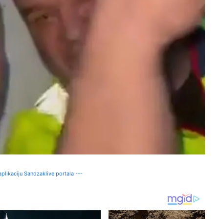
plikaciju Sandzaklive portala ---