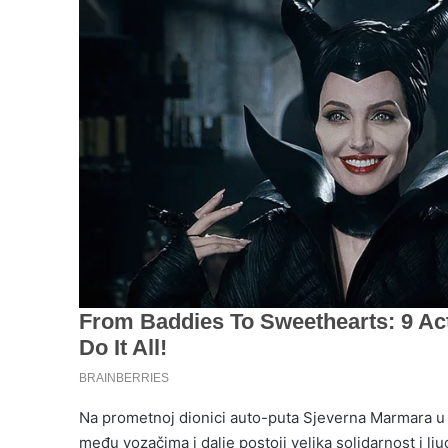
Na prometnoj dionici auto-puta Sjeverna Marmara 
među vozačima i dalje postoji velika solidarnost i lju