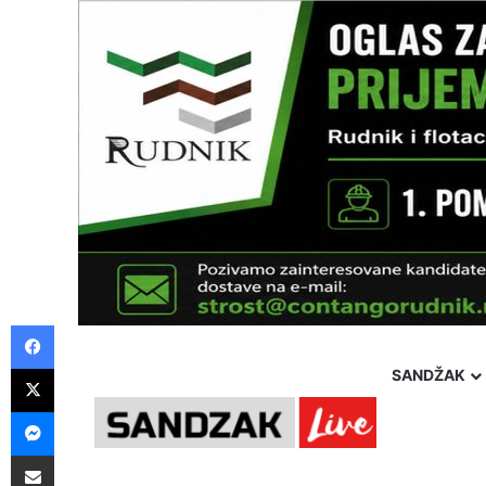
Facebook
X
SANDŽAK
Messenger
Pošalji preko E-Maila