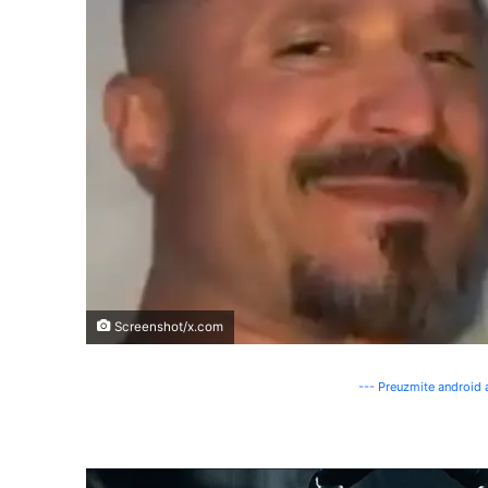
Screenshot/x.com
--- Preuzmite android a