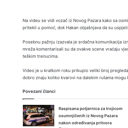
Na videu se vidi vozač iz Novog Pazara kako sa osm
pritekli u pomoć, dok Hakan objašnjava da su uspjeli r
Posebnu pažnju izazvala je srdačna komunikacija izm
mreža komentarisali su da ovakve scene vraćaju vjer
teškim trenucima.
Video je u kratkom roku prikupio veliki broj pregled
dobro znaju koliko kvarovi na dalekim rutama mogu bit
Povezani članci
Raspisana potjernica za trojicom
osumnjičenih iz Novog Pazara
nakon određivanja pritvora