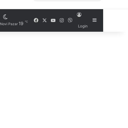
Facebook
X
YouTube
Instagram
Viber
Sidebar
℃
19
Novi Pazar
Login