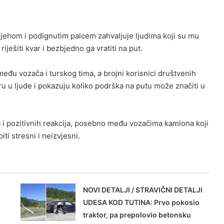
ijehom i podignutim palcem zahvaljuje ljudima koji su mu
iješiti kvar i bezbjedno ga vratiti na put.
eđu vozača i turskog tima, a brojni korisnici društvenih
u u ljude i pokazuju koliko podrška na putu može značiti u
a i pozitivnih reakcija, posebno među vozačima kamiona koji
i stresni i neizvjesni.
NOVI DETALJI / STRAVIČNI DETALJI
UDESA KOD TUTINA: Prvo pokosio
traktor, pa prepolovio betonsku