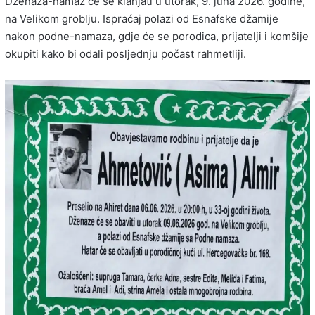
Dženaza-namaz će se klanjati u utorak, 9. juna 2026. godine,
na Velikom groblju. Ispraćaj polazi od Esnafske džamije
nakon podne-namaza, gdje će se porodica, prijatelji i komšije
okupiti kako bi odali posljednju počast rahmetliji.