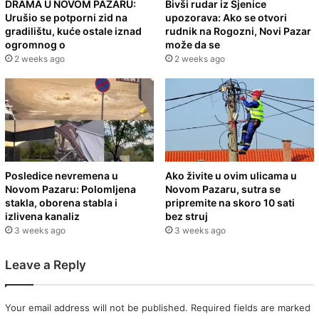
DRAMA U NOVOM PAZARU:
Bivši rudar iz Sjenice
Urušio se potporni zid na
upozorava: Ako se otvori
gradilištu, kuće ostale iznad
rudnik na Rogozni, Novi Pazar
ogromnog o
može da se
2 weeks ago
2 weeks ago
Posledice nevremena u
Ako živite u ovim ulicama u
Novom Pazaru: Polomljena
Novom Pazaru, sutra se
stakla, oborena stabla i
pripremite na skoro 10 sati
izlivena kanaliz
bez struj
3 weeks ago
3 weeks ago
Leave a Reply
Your email address will not be published.
Required fields are marked