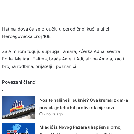
Hatma-dova će se proučiti u porodičnoj kući u ulici
Hercegovačka broj 168.
Za Almirom tuguju supruga Tamara, kćerka Adna, sestre
Edita, Melida i Fatima, braća Amel i Adi, strina Amela, kao i
brojna rodbina, prijatelji i poznanici.
Povezani članci
Nosite haljine ili suknje? Ova krema iz dm-a
postala je letni hit protiv iritacije kože
2 hours ago
Mladić iz Novog Pazara uhapšen u Crnoj