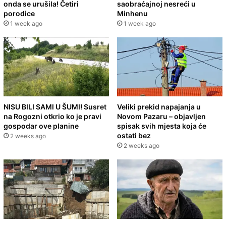
onda se urušila! Četiri
saobraćajnoj nesreći u
porodice
Minhenu
1 week ago
1 week ago
NISU BILI SAMI U ŠUMI! Susret
Veliki prekid napajanja u
na Rogozni otkrio ko je pravi
Novom Pazaru – objavljen
gospodar ove planine
spisak svih mjesta koja će
ostati bez
2 weeks ago
2 weeks ago