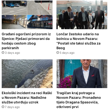
Građani ogorčeni prizorom iz
Lončar žestoko udario na
Sjenice: Pješaci primorani da
bolnicu u Novom Pazaru:
hodaju cestom zbog
“Postali ste taksi služba za
parkiranih
Beog
3 days ago
5 days ago
Ekološki incident na reci Raški
Tragičan kraj potrage u
u Novom Pazaru: Nadležne
Novom Pazaru: Pronađeno
službe utvrđuju uzrok
tijelo Dragana Spasovića,
otkriveni prvi
7 days ago