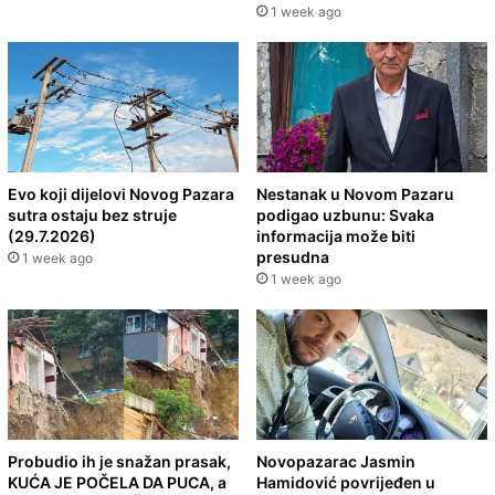
1 week ago
Evo koji dijelovi Novog Pazara
Nestanak u Novom Pazaru
sutra ostaju bez struje
podigao uzbunu: Svaka
(29.7.2026)
informacija može biti
presudna
1 week ago
1 week ago
Probudio ih je snažan prasak,
Novopazarac Jasmin
KUĆA JE POČELA DA PUCA, a
Hamidović povrijeđen u