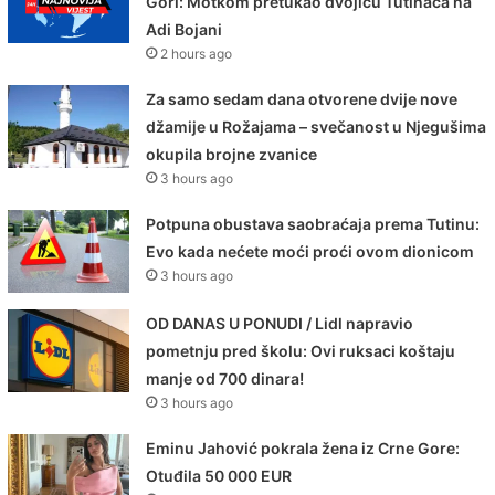
Gori: Motkom pretukao dvojicu Tutinaca na
Adi Bojani
2 hours ago
Za samo sedam dana otvorene dvije nove
džamije u Rožajama – svečanost u Njegušima
okupila brojne zvanice
3 hours ago
Potpuna obustava saobraćaja prema Tutinu:
Evo kada nećete moći proći ovom dionicom
3 hours ago
OD DANAS U PONUDI / Lidl napravio
pometnju pred školu: Ovi ruksaci koštaju
manje od 700 dinara!
3 hours ago
Eminu Jahović pokrala žena iz Crne Gore:
Otuđila 50 000 EUR