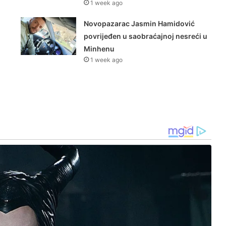
1 week ago
Novopazarac Jasmin Hamidović
povrijeđen u saobraćajnoj nesreći u
Minhenu
1 week ago