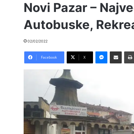
Novi Pazar – Najv
Autobuske, Rekrea
02/02/2022
Messenger
Pošalji preko E-Maila
Facebook
X