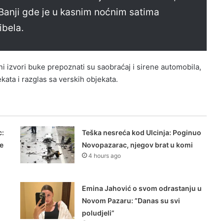
j Banji gde je u kasnim noćnim satima
ibela.
ni izvori buke prepoznati su saobraćaj i sirene automobila,
ekata i razglas sa verskih objekata.
:
Teška nesreća kod Ulcinja: Poginuo
še
Novopazarac, njegov brat u komi
4 hours ago
Emina Jahović o svom odrastanju u
Novom Pazaru: ”Danas su svi
poludjeli”