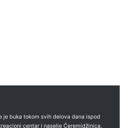
e je buka tokom svih delova dana ispod
reacioni centar i naselje Ćeremidžinica,