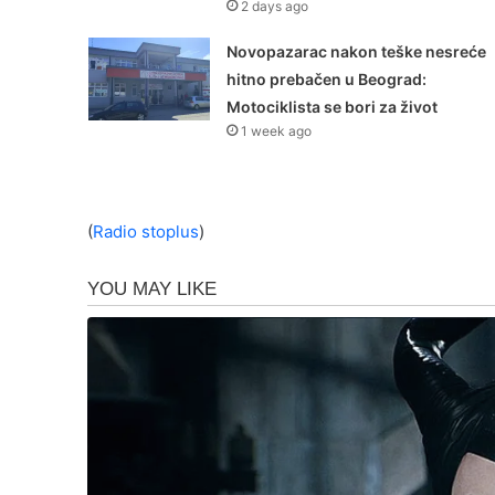
2 days ago
Novopazarac nakon teške nesreće
hitno prebačen u Beograd:
Motociklista se bori za život
1 week ago
(
Radio stoplus
)