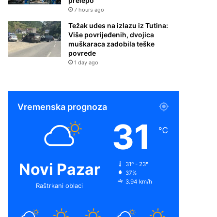
prelepo
7 hours ago
Težak udes na izlazu iz Tutina:
Više povrijeđenih, dvojica
muškaraca zadobila teške
povrede
1 day ago
Vremenska prognoza
31
℃
Novi Pazar
31º - 23º
37%
3.94 km/h
Raštrkani oblaci