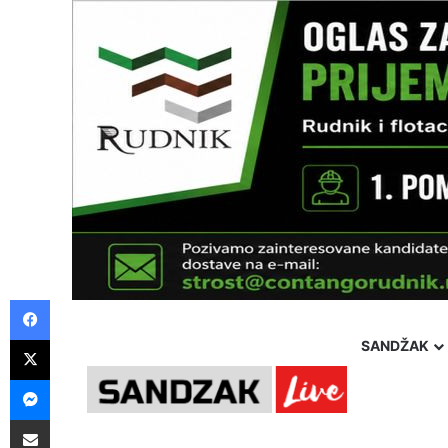
Facebook
X
SANDŽAK
Messenger
Pošalji preko E-Maila