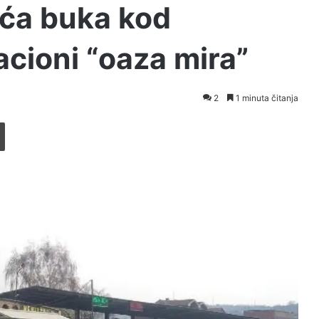
eća buka kod
cioni “oaza mira”
2
1 minuta čitanja
Printaj