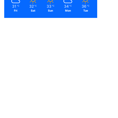
31
32
33
34
36
℃
℃
℃
℃
℃
Fri
Sat
Sun
Mon
Tue