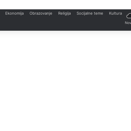
Ekonomija
Obrazovanje
Religija
Socijalne teme
Kultura
Nov