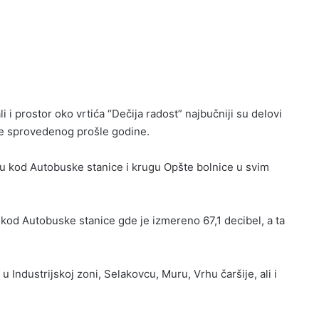
i i prostor oko vrtića “Dečija radost” najbučniji su delovi
ke sprovedenog prošle godine.
 su kod Autobuske stanice i krugu Opšte bolnice u svim
od Autobuske stanice gde je izmereno 67,1 decibel, a ta
 Industrijskoj zoni, Selakovcu, Muru, Vrhu čaršije, ali i