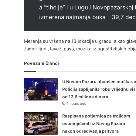
a “tiho je” i u Lugu i Novopazarsko
izmerena najmanja buka – 39,7 dec
Merenja su vršena na 13 lokacija u gradu, a kao glav
žamor ljudi, laveži pasa, muzika iz ugostiteljskih obj
Povezani članci
U Novom Pazaru uhapšen muškarac
Policija zaplijenila robu vrijednu vi
od 13,6 miliona dinara
4 hours ago
Raspisana potjernica za trojicom
osumnjičenih iz Novog Pazara
nakon određivanja pritvora