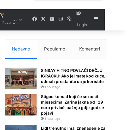
Facebook
X
YouTube
Instagram
Viber
Sidebar
℃
31
i Pazar
Login
Nedavno
Popularno
Komentari
SINSAY HITNO POVLAČI DEČJU
IGRAČKU: Ako je imate kod kuće,
odmah prestanite da je koristite
1 hour ago
Stigao komad koji će se nositi
mjesecima: Zarina jakna od 129
eura privlači pažnju gdje god se
pojavi
1 hour ago
Lidl trenutno ima iznenađenje za