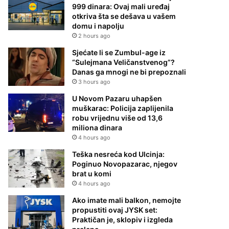
999 dinara: Ovaj mali uređaj
otkriva šta se dešava u vašem
domu i napolju
2 hours ago
Sjećate li se Zumbul-age iz
“Sulejmana Veličanstvenog”?
Danas ga mnogi ne bi prepoznali
3 hours ago
U Novom Pazaru uhapšen
muškarac: Policija zaplijenila
robu vrijednu više od 13,6
miliona dinara
4 hours ago
Teška nesreća kod Ulcinja:
Poginuo Novopazarac, njegov
brat u komi
4 hours ago
Ako imate mali balkon, nemojte
propustiti ovaj JYSK set:
Praktičan je, sklopiv i izgleda