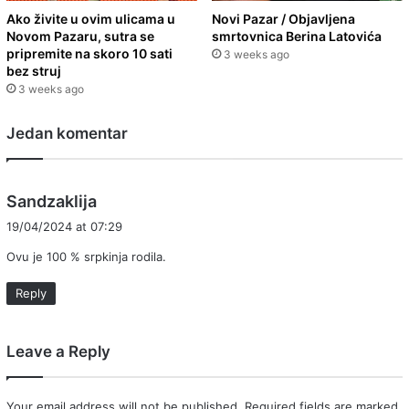
Ako živite u ovim ulicama u
Novi Pazar / Objavljena
Novom Pazaru, sutra se
smrtovnica Berina Latovića
pripremite na skoro 10 sati
3 weeks ago
bez struj
3 weeks ago
Jedan komentar
s
Sandzaklija
a
19/04/2024 at 07:29
y
Ovu je 100 % srpkinja rodila.
s
:
Reply
Leave a Reply
Your email address will not be published.
Required fields are marked