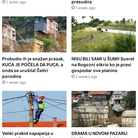
presudna
1 week ago
1 week ago
Probudio ih je snažan prasak,
NISU BILI SAMI U ŠUMI! Susret
KUĆA JE POČELA DA PUCA, a
na Rogozni otkrio ko je pravi
onda se urušila! Četiri
gospodar ove planine
porodice
2 weeks ago
1 week ago
Veliki prekid napajanja u
DRAMA U NOVOM PAZARU: