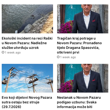
Ekološki incident na reci Raški
Tragičan kraj potrage u
u Novom Pazaru: Nadležne
Novom Pazaru: Pronađeno
službe utvrđuju uzrok
tijelo Dragana Spasovića,
otkriveni prvi
1 week ago
1 week ago
Evo koji dijelovi Novog Pazara
Nestanak u Novom Pazaru
sutra ostaju bez struje
podigao uzbunu: Svaka
(29.7.2026)
informacija može biti