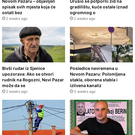
Novom Pazaru – objavljen
Urušio se potporni zid na
spisak svih mjesta koja će
gradilištu, kuće ostale iznad
ostati bez
ogromnog o
2 weeks ago
2 weeks ago
Bivši rudar iz Sjenice
Posledice nevremena u
upozorava: Ako se otvori
Novom Pazaru: Polomljena
rudnik na Rogozni, Novi Pazar
stakla, oborena stabla i
može da se
izlivena kanaliz
2 weeks ago
3 weeks ago