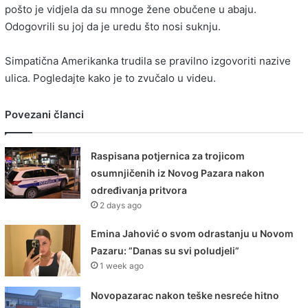
pošto je vidjela da su mnoge žene obučene u abaju.
Odogovrili su joj da je uredu što nosi suknju.
Simpatična Amerikanka trudila se pravilno izgovoriti nazive
ulica. Pogledajte kako je to zvučalo u videu.
Povezani članci
Raspisana potjernica za trojicom
osumnjičenih iz Novog Pazara nakon
određivanja pritvora
2 days ago
Emina Jahović o svom odrastanju u Novom
Pazaru: ”Danas su svi poludjeli”
1 week ago
Novopazarac nakon teške nesreće hitno