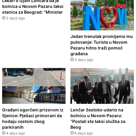
Lekari o izjavi Lončara da je
bolnica u Novom Pazaru taksi
stanica za Beograd: “Ministar
3 days ago
Jedan trenutak promijenio mu
putovanje: Turista u Novom
Pazaru hitno traži pomoć
građana
3 days ago
Građani ogorčeni prizorom iz
Lončar žestoko udario na
Sjenice: Pješaci primorani da
bolnicu u Novom Pazaru:
hodaju cestom zbog
“Postali ste taksi služba za
parkiranih
Beog
4 days ago
6 days ago