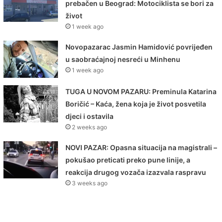
prebačen u Beograd: Motociklista se bori za
život
1 week ago
Novopazarac Jasmin Hamidović povrijeđen
u saobraćajnoj nesreći u Minhenu
1 week ago
TUGA U NOVOM PAZARU: Preminula Katarina
Boričić – Kaća, žena koja je život posvetila
djeci i ostavila
2 weeks ago
NOVI PAZAR: Opasna situacija na magistrali –
pokušao preticati preko pune linije, a
reakcija drugog vozača izazvala raspravu
3 weeks ago