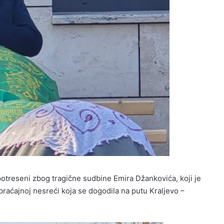
o potreseni zbog tragične sudbine Emira Džankovića, koji je
aćajnoj nesreći koja se dogodila na putu Kraljevo –