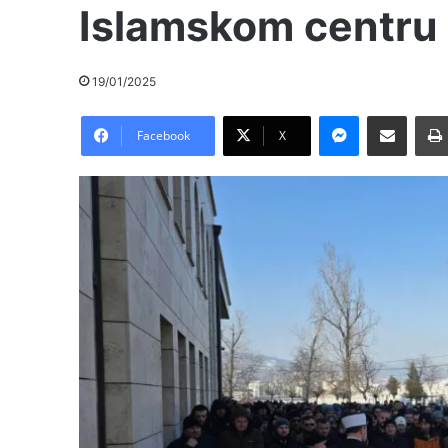
Islamskom centru 
19/01/2025
Messenger
Pošalji preko E-Maila
Facebook
X