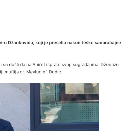
iru Džankoviću, koji je preselio nakon teške saobraćajne
oji su došli da na Ahiret isprate svog sugrađanina. Dženaze
i muftija dr. Mevlud ef. Dudić.