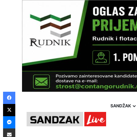
Facebook
X
SANDŽAK
Messenger
Sunday, 9 August 2026
Politika
Društvo
Hroni
Pošalji preko E-Maila