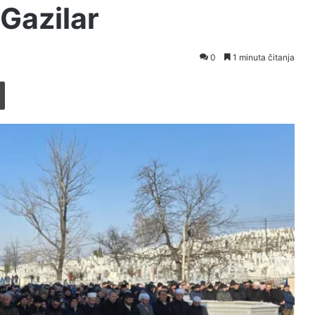
Gazilar
0
1 minuta čitanja
Printaj