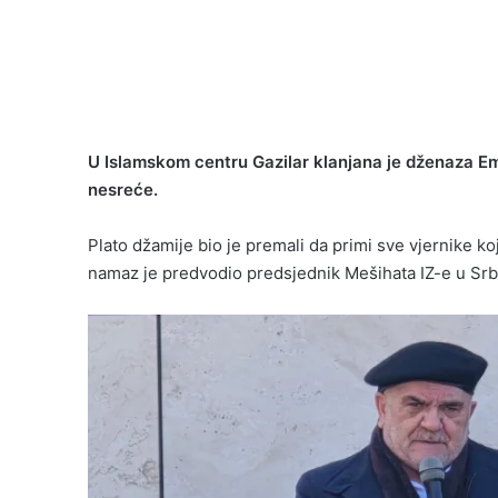
U Islamskom centru Gazilar klanjana je dženaza Em
nesreće.
Plato džamije bio je premali da primi sve vjernike k
namaz je predvodio predsjednik Mešihata IZ-e u Srbij