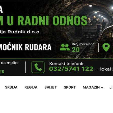
SRBIJA
REGIJA
SVIJET
SPORT
MAGAZIN
L
ka
Ekonomija
Obrazovanje
Religija
Socijalne teme
Kultura
N