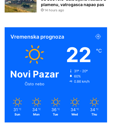
plamenu, vatrogasca napao pas
14 hours ago
Vremenska prognoza
22
℃
Novi Pazar
31º - 20º
60%
0.86 km/h
Čisto nebo
31
34
36
34
34
℃
℃
℃
℃
℃
Sun
Mon
Tue
Wed
Thu