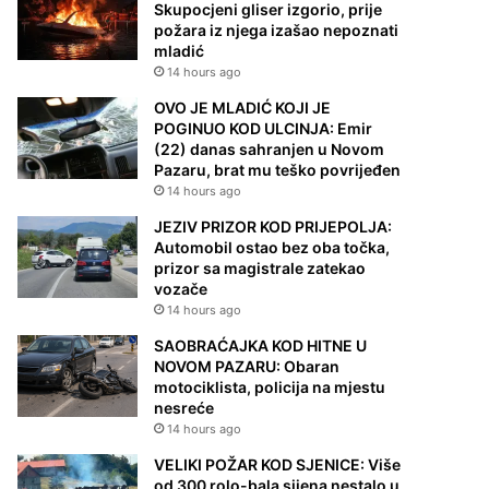
Skupocjeni gliser izgorio, prije
požara iz njega izašao nepoznati
mladić
14 hours ago
OVO JE MLADIĆ KOJI JE
POGINUO KOD ULCINJA: Emir
(22) danas sahranjen u Novom
Pazaru, brat mu teško povrijeđen
14 hours ago
JEZIV PRIZOR KOD PRIJEPOLJA:
Automobil ostao bez oba točka,
prizor sa magistrale zatekao
vozače
14 hours ago
SAOBRAĆAJKA KOD HITNE U
NOVOM PAZARU: Obaran
motociklista, policija na mjestu
nesreće
14 hours ago
VELIKI POŽAR KOD SJENICE: Više
od 300 rolo-bala sijena nestalo u