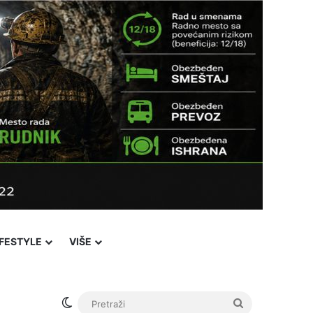
IFESTYLE
VIŠE
Facebook
X
YouTube
Instagram
Viber
Sidebar
℃
22
ovi Pazar
Login
Switch skin
Pretraži