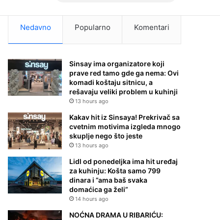
Nedavno
Popularno
Komentari
Sinsay ima organizatore koji
prave red tamo gde ga nema: Ovi
komadi koštaju sitnicu, a
rešavaju veliki problem u kuhinji
13 hours ago
Kakav hit iz Sinsaya! Prekrivač sa
cvetnim motivima izgleda mnogo
skuplje nego što jeste
13 hours ago
Lidl od ponedeljka ima hit uređaj
za kuhinju: Košta samo 799
dinara i ”ama baš svaka
domaćica ga želi”
14 hours ago
NOĆNA DRAMA U RIBARIĆU: