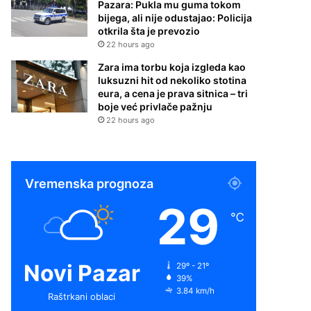
Pazara: Pukla mu guma tokom
bijega, ali nije odustajao: Policija
otkrila šta je prevozio
22 hours ago
Zara ima torbu koja izgleda kao
luksuzni hit od nekoliko stotina
eura, a cena je prava sitnica – tri
boje već privlače pažnju
22 hours ago
Vremenska prognoza
29
℃
Novi Pazar
29º - 21º
39%
3.84 km/h
Raštrkani oblaci