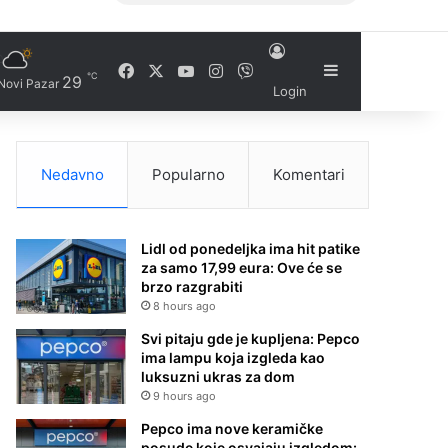
Facebook
X
YouTube
Instagram
Viber
Sidebar
℃
29
Novi Pazar
Login
Nedavno
Popularno
Komentari
Lidl od ponedeljka ima hit patike
za samo 17,99 eura: Ove će se
brzo razgrabiti
8 hours ago
Svi pitaju gde je kupljena: Pepco
ima lampu koja izgleda kao
luksuzni ukras za dom
9 hours ago
Pepco ima nove keramičke
posude koje osvajaju izgledom: