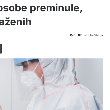
 osobe preminule,
raženih
0
1 minuta čitanja
Printaj