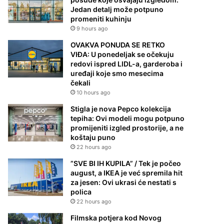
Jedan detalj može potpuno
promeniti kuhinju
9 hours ago
OVAKVA PONUDA SE RETKO
VIĐA: U ponedeljak se očekuju
redovi ispred LIDL-a, garderoba i
uređaji koje smo mesecima
čekali
10 hours ago
Stigla je nova Pepco kolekcija
tepiha: Ovi modeli mogu potpuno
promijeniti izgled prostorije, a ne
koštaju puno
22 hours ago
”SVE BI IH KUPILA” / Tek je počeo
august, a IKEA je već spremila hit
za jesen: Ovi ukrasi će nestati s
polica
22 hours ago
Filmska potjera kod Novog