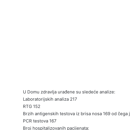
U Domu zdravlja urađene su sledeće analize:
Laboratorijskih analiza 217
RTG 152
Brzih antigenskih testova iz brisa nosa 169 od čega 
PCR testova 167
Broj hospitalizovanih pacijenata: