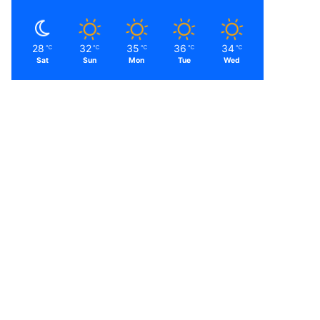
28
32
35
36
34
℃
℃
℃
℃
℃
Sat
Sun
Mon
Tue
Wed