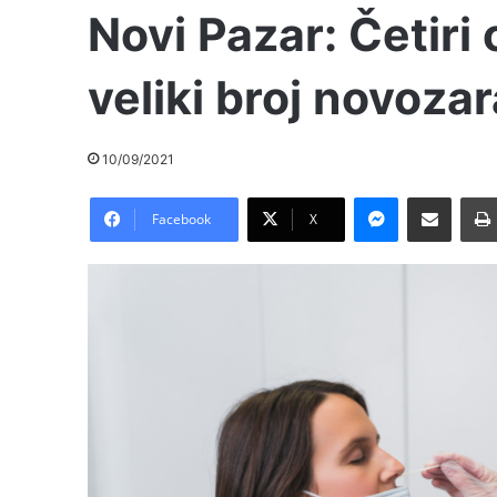
Novi Pazar: Četiri
veliki broj novoza
10/09/2021
Messenger
Pošalji preko E-Maila
Facebook
X