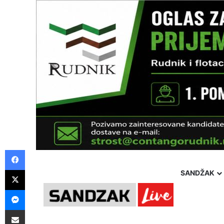
Facebook
X
SANDŽAK
Messenger
Pošalji preko E-Maila