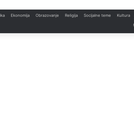
ika
Ekonomija
Obrazovanje
Religija
Socijalne teme
Kultura