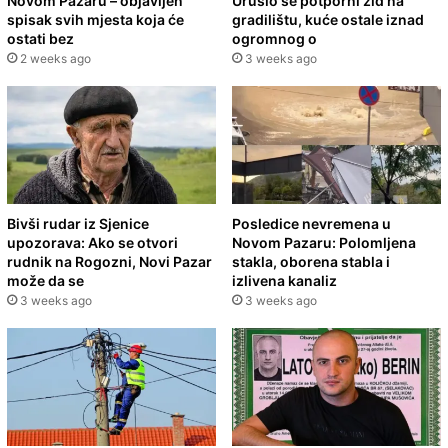
Novom Pazaru – objavljen
Urušio se potporni zid na
spisak svih mjesta koja će
gradilištu, kuće ostale iznad
ostati bez
ogromnog o
2 weeks ago
3 weeks ago
Bivši rudar iz Sjenice
Posledice nevremena u
upozorava: Ako se otvori
Novom Pazaru: Polomljena
rudnik na Rogozni, Novi Pazar
stakla, oborena stabla i
može da se
izlivena kanaliz
3 weeks ago
3 weeks ago