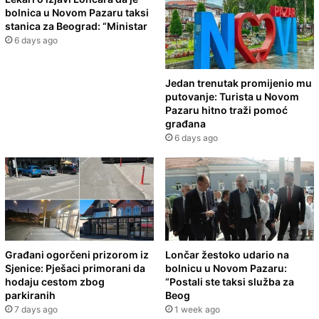
bolnica u Novom Pazaru taksi
stanica za Beograd: “Ministar
6 days ago
Jedan trenutak promijenio mu
putovanje: Turista u Novom
Pazaru hitno traži pomoć
građana
6 days ago
Građani ogorčeni prizorom iz
Lončar žestoko udario na
Sjenice: Pješaci primorani da
bolnicu u Novom Pazaru:
hodaju cestom zbog
“Postali ste taksi služba za
parkiranih
Beog
7 days ago
1 week ago