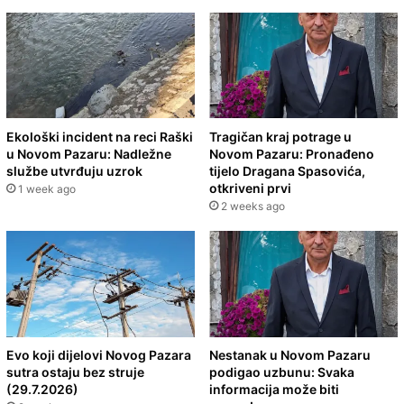
Ekološki incident na reci Raški
Tragičan kraj potrage u
u Novom Pazaru: Nadležne
Novom Pazaru: Pronađeno
službe utvrđuju uzrok
tijelo Dragana Spasovića,
otkriveni prvi
1 week ago
2 weeks ago
Evo koji dijelovi Novog Pazara
Nestanak u Novom Pazaru
sutra ostaju bez struje
podigao uzbunu: Svaka
(29.7.2026)
informacija može biti