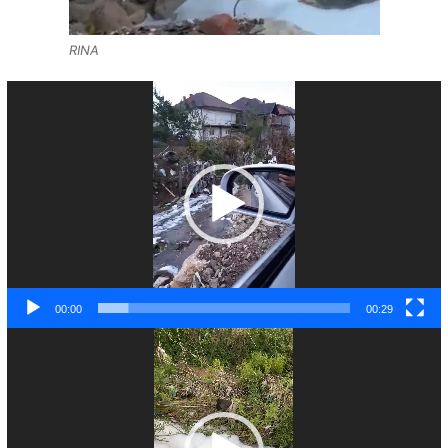
RINA
Video
Player
00:00
00:29
Video
Player