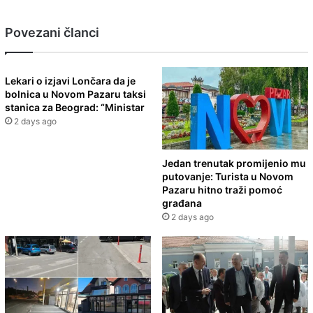
Povezani članci
Lekari o izjavi Lončara da je
bolnica u Novom Pazaru taksi
stanica za Beograd: “Ministar
2 days ago
Jedan trenutak promijenio mu
putovanje: Turista u Novom
Pazaru hitno traži pomoć
građana
2 days ago