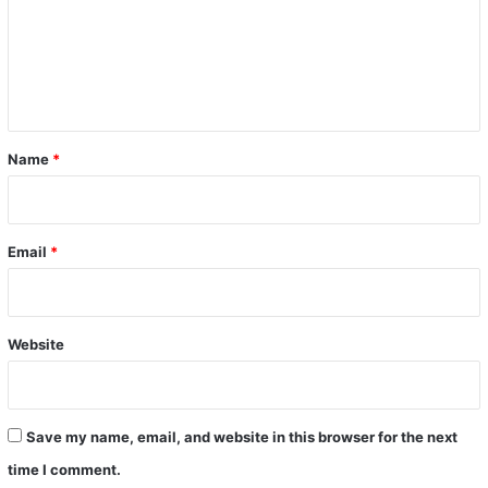
m
e
n
t
*
Name
*
Email
*
Website
Save my name, email, and website in this browser for the next
time I comment.