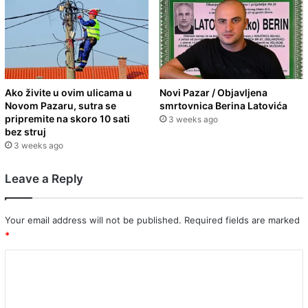
Ako živite u ovim ulicama u
Novi Pazar / Objavljena
Novom Pazaru, sutra se
smrtovnica Berina Latovića
pripremite na skoro 10 sati
3 weeks ago
bez struj
3 weeks ago
Leave a Reply
Your email address will not be published.
Required fields are marked
*
C
o
m