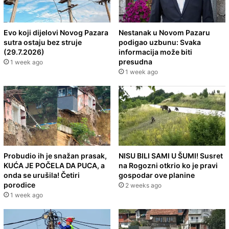
Evo koji dijelovi Novog Pazara
Nestanak u Novom Pazaru
sutra ostaju bez struje
podigao uzbunu: Svaka
(29.7.2026)
informacija može biti
presudna
1 week ago
1 week ago
Probudio ih je snažan prasak,
NISU BILI SAMI U ŠUMI! Susret
KUĆA JE POČELA DA PUCA, a
na Rogozni otkrio ko je pravi
onda se urušila! Četiri
gospodar ove planine
porodice
2 weeks ago
1 week ago