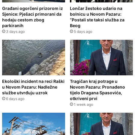
Građani ogorčeni prizorom iz
Lončar žestoko udario na
Sjenice: Pješaci primorani da
bolnicu u Novom Pazaru:
hodaju cestom zbog
“Postali ste taksi služba za
parkiranih
Beog
3 days ago
5 days ago
Ekološki incident na reci Raški
Tragičan kraj potrage u
u Novom Pazaru: Nadležne
Novom Pazaru: Pronađeno
službe utvrđuju uzrok
tijelo Dragana Spasovića,
otkriveni prvi
6 days ago
1 week ago