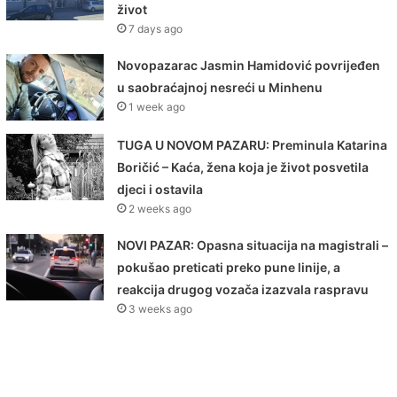
život
7 days ago
Novopazarac Jasmin Hamidović povrijeđen
u saobraćajnoj nesreći u Minhenu
1 week ago
TUGA U NOVOM PAZARU: Preminula Katarina
Boričić – Kaća, žena koja je život posvetila
djeci i ostavila
2 weeks ago
NOVI PAZAR: Opasna situacija na magistrali –
pokušao preticati preko pune linije, a
reakcija drugog vozača izazvala raspravu
3 weeks ago