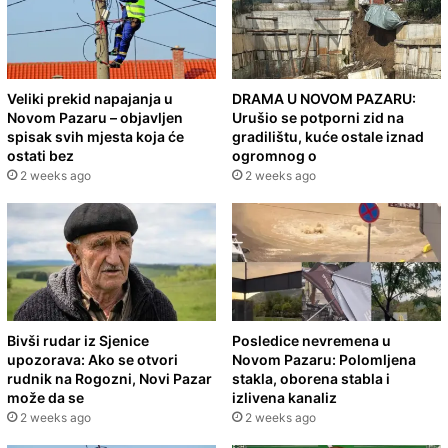
Veliki prekid napajanja u
DRAMA U NOVOM PAZARU:
Novom Pazaru – objavljen
Urušio se potporni zid na
spisak svih mjesta koja će
gradilištu, kuće ostale iznad
ostati bez
ogromnog o
2 weeks ago
2 weeks ago
Bivši rudar iz Sjenice
Posledice nevremena u
upozorava: Ako se otvori
Novom Pazaru: Polomljena
rudnik na Rogozni, Novi Pazar
stakla, oborena stabla i
može da se
izlivena kanaliz
2 weeks ago
2 weeks ago