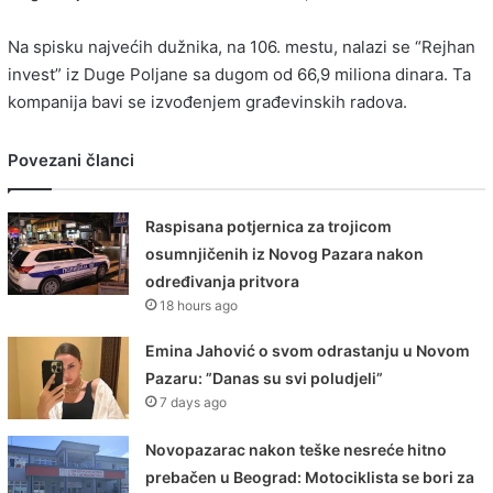
Na spisku najvećih dužnika, na 106. mestu, nalazi se “Rejhan
invest” iz Duge Poljane sa dugom od 66,9 miliona dinara. Ta
kompanija bavi se izvođenjem građevinskih radova.
Povezani članci
Raspisana potjernica za trojicom
osumnjičenih iz Novog Pazara nakon
određivanja pritvora
18 hours ago
Emina Jahović o svom odrastanju u Novom
Pazaru: ”Danas su svi poludjeli”
7 days ago
Novopazarac nakon teške nesreće hitno
prebačen u Beograd: Motociklista se bori za