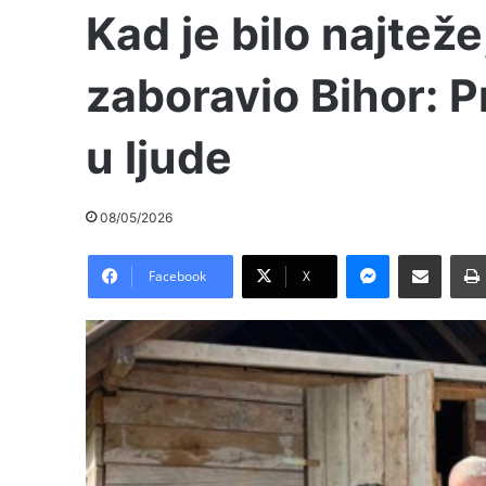
Kad je bilo najteže
zaboravio Bihor: P
u ljude
08/05/2026
Messenger
Pošalji preko E-Maila
Facebook
X