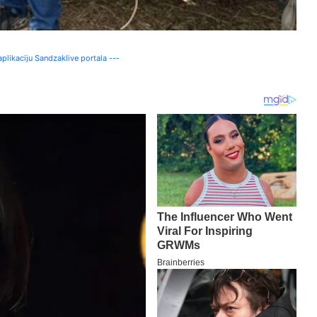
plikaciju Sandzaklive portala ---