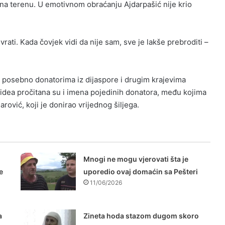
 terenu. U emotivnom obraćanju Ajdarpašić nije krio
rati. Kada čovjek vidi da nije sam, sve je lakše prebroditi –
e, posebno donatorima iz dijaspore i drugim krajevima
 videa pročitana su i imena pojedinih donatora, među kojima
rović, koji je donirao vrijednog šiljega.
Mnogi ne mogu vjerovati šta je
e
uporedio ovaj domaćin sa Pešteri
11/06/2026
a
Zineta hoda stazom dugom skoro