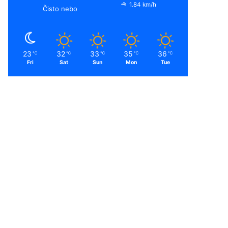
1.84 km/h
Čisto nebo
23
32
33
35
36
℃
℃
℃
℃
℃
Fri
Sat
Sun
Mon
Tue