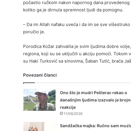
počastio ručkom nakon napornog dana provedenog na
koliko ga je dirnula spremnost ljudi da pomognu.
– Da im Allah nafaku uveća i da im se sve višestruko v
poručio je.
Porodica Kožar zahvalila je svim ljudima dobre volj
regiona, koji su se uključili u akciju pomoći. Tokom
su Haki Turković sa sinovima, Šaban Tutić, braća Jaša
Povezani članci
Ono što je mudri Pešterac rekao o
današnjim ljudima izazvalo je brojn
reakcije
11/06/2026
Sandžačka majka: Ručno sam muzl