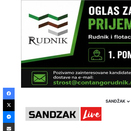
Facebook
X
SANDŽAK
Messenger
Pošalji preko E-Maila