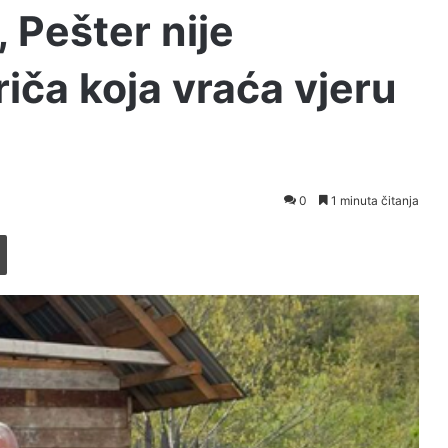
, Pešter nije
riča koja vraća vjeru
0
1 minuta čitanja
Printaj