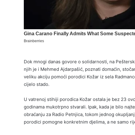
Dok mnogi danas govore o solidarnosti, na Pešterskoj
njih je i Mehmed Ajdarpašić, poznati domaćin, stočar
veliku akciju pomoći porodici Kožar iz sela Radmance
cijelo stado.
U vatrenoj stihiji porodica Kožar ostala je bez 23 ovc
godinama mukotrpno stvarali. Ipak, kada je bilo najte
obraćanju za Radio Petnjica, tokom jednog okupljanja
porodici pomogne konkretnim djelima, a ne samo rij