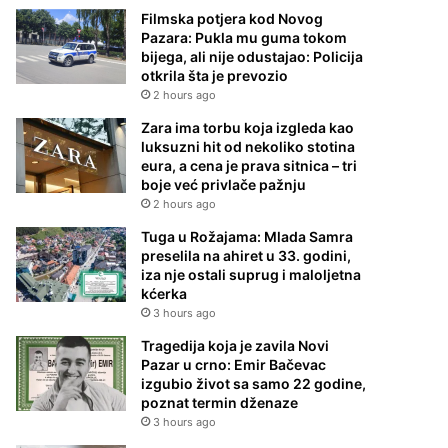
Filmska potjera kod Novog
Pazara: Pukla mu guma tokom
bijega, ali nije odustajao: Policija
otkrila šta je prevozio
2 hours ago
Zara ima torbu koja izgleda kao
luksuzni hit od nekoliko stotina
eura, a cena je prava sitnica – tri
boje već privlače pažnju
2 hours ago
Tuga u Rožajama: Mlada Samra
preselila na ahiret u 33. godini,
iza nje ostali suprug i maloljetna
kćerka
3 hours ago
Tragedija koja je zavila Novi
Pazar u crno: Emir Bačevac
izgubio život sa samo 22 godine,
poznat termin dženaze
3 hours ago