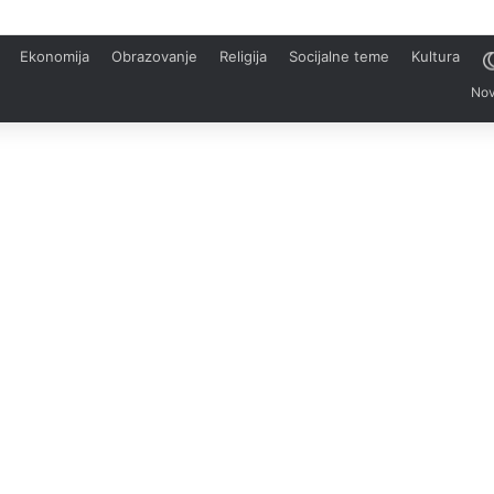
Ekonomija
Obrazovanje
Religija
Socijalne teme
Kultura
Nov