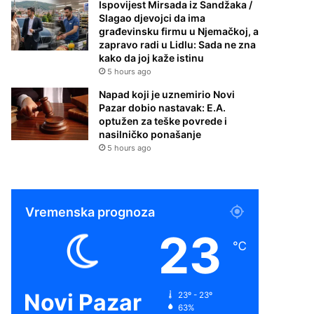
Ispovijest Mirsada iz Sandžaka /
Slagao djevojci da ima
građevinsku firmu u Njemačkoj, a
zapravo radi u Lidlu: Sada ne zna
kako da joj kaže istinu
5 hours ago
Napad koji je uznemirio Novi
Pazar dobio nastavak: E.A.
optužen za teške povrede i
nasilničko ponašanje
5 hours ago
Vremenska prognoza
23
℃
Novi Pazar
23º - 23º
63%