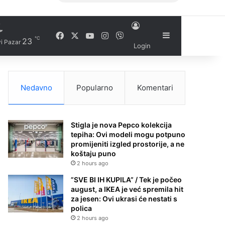
Facebook
X
YouTube
Instagram
Viber
Sidebar
℃
23
i Pazar
Login
Nedavno
Popularno
Komentari
Stigla je nova Pepco kolekcija
tepiha: Ovi modeli mogu potpuno
promijeniti izgled prostorije, a ne
koštaju puno
2 hours ago
”SVE BI IH KUPILA” / Tek je počeo
august, a IKEA je već spremila hit
za jesen: Ovi ukrasi će nestati s
polica
2 hours ago